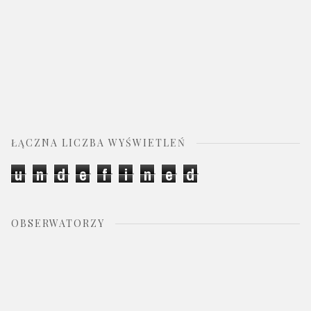
ŁĄCZNA LICZBA WYŚWIETLEŃ
u
n
d
e
f
i
n
e
d
OBSERWATORZY