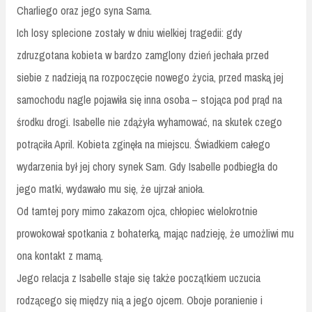
Charliego oraz jego syna Sama.
Ich losy splecione zostały w dniu wielkiej tragedii: gdy
zdruzgotana kobieta w bardzo zamglony dzień jechała przed
siebie z nadzieją na rozpoczęcie nowego życia, przed maską jej
samochodu nagle pojawiła się inna osoba – stojąca pod prąd na
środku drogi. Isabelle nie zdążyła wyhamować, na skutek czego
potrąciła April. Kobieta zginęła na miejscu. Świadkiem całego
wydarzenia był jej chory synek Sam. Gdy Isabelle podbiegła do
jego matki, wydawało mu się, że ujrzał anioła.
Od tamtej pory mimo zakazom ojca, chłopiec wielokrotnie
prowokował spotkania z bohaterką, mając nadzieję, że umożliwi mu
ona kontakt z mamą.
Jego relacja z Isabelle staje się także początkiem uczucia
rodzącego się między nią a jego ojcem. Oboje poranienie i