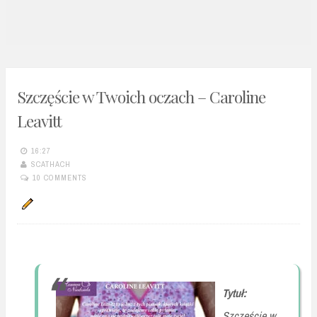
n
t
Szczęście w Twoich oczach – Caroline
Leavitt
16:27
SCATHACH
10 COMMENTS
Tytuł:
Szczęście w