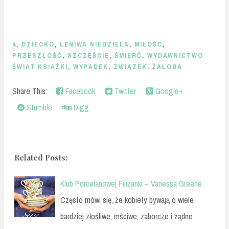
4
,
DZIECKO
,
LENIWA NIEDZIELA
,
MIŁOŚĆ
,
PRZESZŁOŚĆ
,
SZCZĘŚCIE
,
ŚMIERĆ
,
WYDAWNICTWO
ŚWIAT KSIĄŻKI
,
WYPADEK
,
ZWIĄZEK
,
ŻAŁOBA
Share This:
Facebook
Twitter
Google+
Stumble
Digg
Related Posts:
Klub Porcelanowej Filiżanki – Vanessa Greene
Często mówi się, że kobiety bywają o wiele
bardziej złośliwe, mściwe, zaborcze i żądne