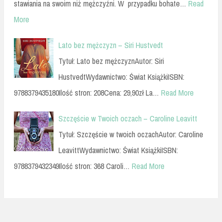
stawiania na swoim niż mężczyźni. W przypadku bohate…
Read
More
Lato bez mężczyzn – Siri Hustvedt
Tytuł: Lato bez mężczyznAutor: Siri
HustvedtWydawnictwo: Świat KsiążkiISBN:
9788379435180Ilość stron: 208Cena: 29,90zł La…
Read More
Szczęście w Twoich oczach – Caroline Leavitt
Tytuł: Szczęście w twoich oczachAutor: Caroline
LeavittWydawnictwo: Świat KsiążkiISBN:
9788379432349Ilość stron: 368 Caroli…
Read More