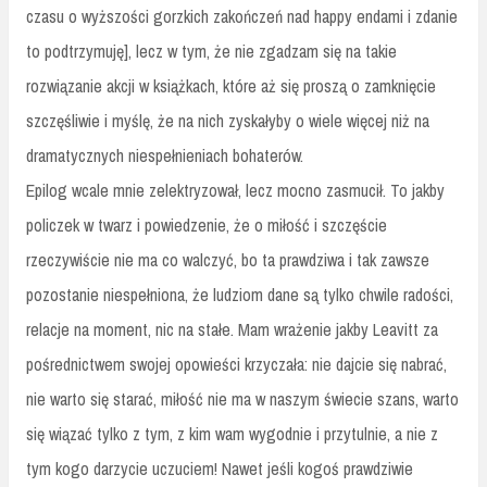
czasu o wyższości gorzkich zakończeń nad happy endami i zdanie
to podtrzymuję], lecz w tym, że nie zgadzam się na takie
rozwiązanie akcji w książkach, które aż się proszą o zamknięcie
szczęśliwie i myślę, że na nich zyskałyby o wiele więcej niż na
dramatycznych niespełnieniach bohaterów.
Epilog wcale mnie zelektryzował, lecz mocno zasmucił. To jakby
policzek w twarz i powiedzenie, że o miłość i szczęście
rzeczywiście nie ma co walczyć, bo ta prawdziwa i tak zawsze
pozostanie niespełniona, że ludziom dane są tylko chwile radości,
relacje na moment, nic na stałe. Mam wrażenie jakby Leavitt za
pośrednictwem swojej opowieści krzyczała: nie dajcie się nabrać,
nie warto się starać, miłość nie ma w naszym świecie szans, warto
się wiązać tylko z tym, z kim wam wygodnie i przytulnie, a nie z
tym kogo darzycie uczuciem! Nawet jeśli kogoś prawdziwie