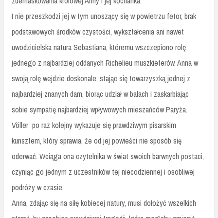
zdemaskowania królowej Anny i jej kochanka.
I nie przeszkodzi jej w tym unoszący się w powietrzu fetor, brak
podstawowych środków czystości, wykształcenia ani nawet
uwodzicielska natura Sebastiana, któremu wszczepiono rolę
jednego z najbardziej oddanych Richelieu muszkieterów. Anna w
swoją rolę wejdzie doskonale, stając się towarzyszką jednej z
najbardziej znanych dam, biorąc udział w balach i zaskarbiając
sobie sympatię najbardziej wpływowych mieszańców Paryża.
Völler
po raz kolejny wykazuje się prawdziwym pisarskim
kunsztem, który sprawia, że od jej powieści nie sposób się
oderwać. Wciąga ona czytelnika w świat swoich barwnych postaci,
czyniąc go jednym z uczestników tej niecodziennej i osobliwej
podróży w czasie.
Anna, zdając się na siłę kobiecej natury, musi dołożyć wszelkich