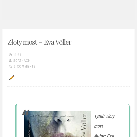
n
t
Złoty most – Eva Völler
11:31
SCATHACH
6 COMMENTS
Tytuł:
Złoty
most
Autor:
Eva