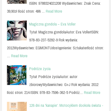
ISBN: 9788324021208 Wydawnictwo: Znak Cena:
39,90zł Ilość stron: 496 …
Read More
Magiczna gondola – Eva Voller
Tytuł: Magiczna gondolaAutor: Eva VollerISBN:
978-83-237-5292-9 Rok wydania:
2012Wydawnictwo: EGMONTUdostępnienie: SztukaterIlość stron:
…
Read More
Podróże życia
Tytuł: Podróże życiaAutor: autor
zbiorowyWydawnictwo: G+J Rok wydania: 2012
Ilość stron: 214 ISBN: 978-83-7596-362-5 Podróż…
Read More
126 dni na 'kanapie'. Motocyklem dookoła świata -