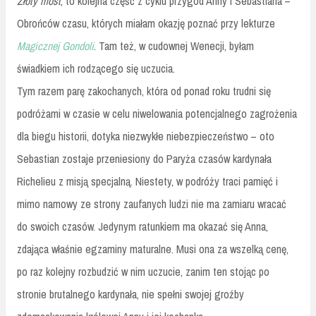
Złoty most
, to kolejna część z cyklu przygód Anny i Sebastiana –
Obrońców czasu, których miałam okazję poznać przy lekturze
Magicznej Gondoli
. Tam też, w cudownej Wenecji, byłam
świadkiem ich rodzącego się uczucia.
Tym razem parę zakochanych, która od ponad roku trudni się
podróżami w czasie w celu niwelowania potencjalnego zagrożenia
dla biegu historii, dotyka niezwykłe niebezpieczeństwo – oto
Sebastian zostaje przeniesiony do Paryża czasów kardynała
Richelieu z misją specjalną. Niestety, w podróży traci pamięć i
mimo namowy ze strony zaufanych ludzi nie ma zamiaru wracać
do swoich czasów. Jedynym ratunkiem ma okazać się Anna,
zdająca właśnie egzaminy maturalne. Musi ona za wszelką cenę,
po raz kolejny rozbudzić w nim uczucie, zanim ten stojąc po
stronie brutalnego kardynała, nie spełni swojej groźby