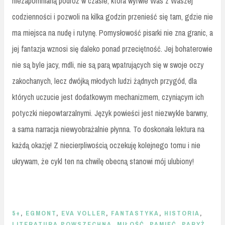
niezapomnianą podróż w czasie, która wyrwie Was z Waszej
codzienności i pozwoli na kilka godzin przenieść się tam, gdzie nie
ma miejsca na nudę i rutynę. Pomysłowość pisarki nie zna granic, a
jej fantazja wznosi się daleko ponad przeciętność. Jej bohaterowie
nie są byle jacy, mdli, nie są parą wpatrujących się w swoje oczy
zakochanych, lecz dwójką młodych ludzi żądnych przygód, dla
których uczucie jest dodatkowym mechanizmem, czyniącym ich
potyczki niepowtarzalnymi. Język powieści jest niezwykle barwny,
a sama narracja niewyobrażalnie płynna. To doskonała lektura na
każdą okazję! Z niecierpliwością oczekuję kolejnego tomu i nie
ukrywam, że cykl ten na chwilę obecną stanowi mój ulubiony!
5+
,
EGMONT
,
EVA VOLLER
,
FANTASTYKA
,
HISTORIA
,
LITERATURA POWSZECHNA
,
MIŁOŚĆ
,
PAMIĘĆ
,
PARYŻ
,