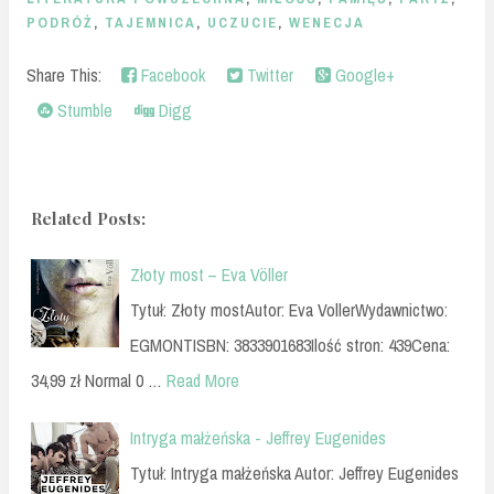
PODRÓŻ
,
TAJEMNICA
,
UCZUCIE
,
WENECJA
Share This:
Facebook
Twitter
Google+
Stumble
Digg
Related Posts:
Złoty most – Eva Völler
Tytuł: Złoty mostAutor: Eva VollerWydawnictwo:
EGMONTISBN: 3833901683Ilość stron: 439Cena:
34,99 zł Normal 0 …
Read More
Intryga małżeńska - Jeffrey Eugenides
Tytuł: Intryga małżeńska Autor: Jeffrey Eugenides