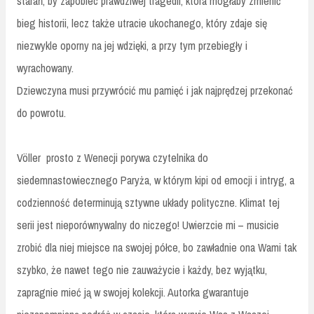
starań, by zapobiec prawdziwej tragedii, która mogłaby zmienić
bieg historii, lecz także utracie ukochanego, który zdaje się
niezwykle oporny na jej wdzięki, a przy tym przebiegły i
wyrachowany.
Dziewczyna musi przywrócić mu pamięć i jak najprędzej przekonać
do powrotu.
Völler
prosto z Wenecji porywa czytelnika do
siedemnastowiecznego Paryża, w którym kipi od emocji i intryg, a
codzienność determinują sztywne układy polityczne. Klimat tej
serii jest nieporównywalny do niczego! Uwierzcie mi – musicie
zrobić dla niej miejsce na swojej półce, bo zawładnie ona Wami tak
szybko, że nawet tego nie zauważycie i każdy, bez wyjątku,
zapragnie mieć ją w swojej kolekcji. Autorka gwarantuje