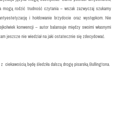
a mogą rodzić trudność czytania – wszak zazwyczaj szukamy
 antyestetyzację i hołdowanie brzydocie oraz występkom.
Nie
iejkolwiek konwencji – autor balansuje między swoimi własnymi
sam jeszcze nie wiedział na jaki ostatecznie się zdecydować.
z ciekawością będę śledziła dalszą drogę pisarską Bullingtona.