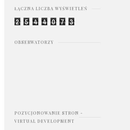
ŁĄCZNA LICZBA WYŚWIETLEŃ
2
5
4
4
0
7
3
OBSERWATORZY
POZYCJONOWANIE STRON -
VIRTUAL DEVELOPMENT