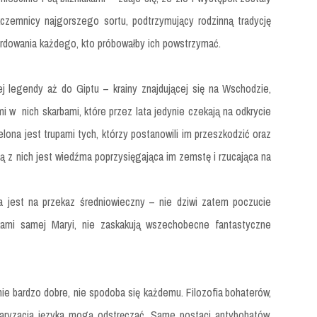
kczemnicy najgorszego sortu, podtrzymujący rodzinną tradycję
rdowania każdego, kto próbowałby ich powstrzymać.
j legendy aż do Giptu – krainy znajdującej się na Wschodzie,
 w nich skarbami, które przez lata jedynie czekają na odkrycie
elona jest trupami tych, którzy postanowili im przeszkodzić oraz
ą z nich jest wiedźma poprzysięgająca im zemstę i rzucająca na
a jest na przekaz średniowieczny – nie dziwi zatem poczucie
kami samej Maryi, nie zaskakują wszechobecne fantastyczne
ie bardzo dobre, nie spodoba się każdemu. Filozofia
bohaterów,
lgaryzacja języka mogą odstręczać. Same postaci antybohatów,