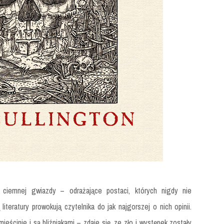
d ciemnej gwiazdy – odrażające postaci, których nigdy nie
literatury prowokują czytelnika do jak najgorszej o nich opinii.
mieścinie i są bliźniakami – zdaje się, ze zło i występek zostały