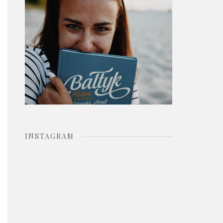
o
r
:
INSTAGRAM