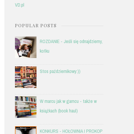
VD.pl
POPULAR POSTS
ROZDANIE - Jeśli się odnajdziemy,
kotku
Stos październikowy:))
W marcu jak w garncu - także w
książkach (book haul)
KONKURS - HOŁOWNIA I PROKOP