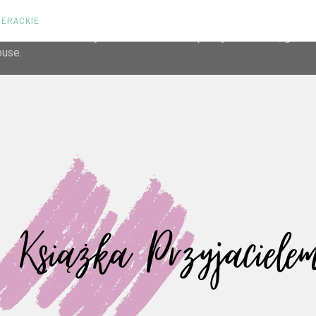
TERACKIE
liver its services and to analyze traffic. Your IP address and us
rmance and security metrics to ensure quality of service, gene
buse.