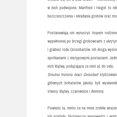
w nich podwojone. Manfried i Hegel to ni
bezczeszczenia i okradania grobów oraz mo
Postanawiają oni wyruszyć tropem rodzinne
wypełnionej po brzegi grobowcami z ukrytymi
i grabież rodu Grossbartów. Ich droga wyści
spotkaniami z nietypowymi postaciami. Jedn
nich klątwę, podążająca za nimi aż do celu.
Smutna historia braci Grossbart
stylizowan
głównych bohaterów jakoby byli wysłanni
stwory, klątwy, czarownice i demony.
Powieść ta, mimo że na mnie zrobiła wrażen
ich poglądy, bluźniercze wypowiedzi i wu