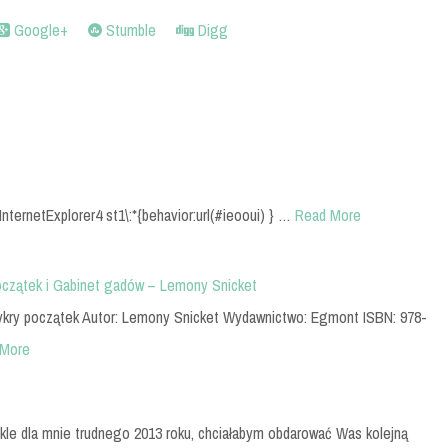
Google+
Stumble
Digg
InternetExplorer4 st1\:*{behavior:url(#ieooui) } …
Read More
początek i Gabinet gadów – Lemony Snicket
rzykry początek Autor: Lemony Snicket Wydawnictwo: Egmont ISBN: 978-
 More
le dla mnie trudnego 2013 roku, chciałabym obdarować Was kolejną