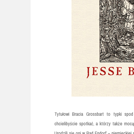
Tytułowi Bracia Grossbart to typki spo
chcielibyście spotkać, a którzy także mocą 
Urodzili się oni w Bad Endorf – niemieckiej 