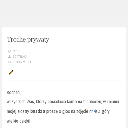
n
t
Trochę prywaty
12:39
SCATHACH
1 COMMENT
Kochani,
wszystkich Was, którzy posiadacie konto na facebooku, w imieniu
bardzo
4
mojej siostry
proszę o głos na zdjęcie nr
! Z góry
wielkie dzięki!