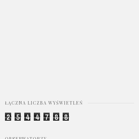
ŁĄCZNA LICZBA WYŚWIETLEŃ
2
5
4
4
7
8
8
OBSERWATORZY