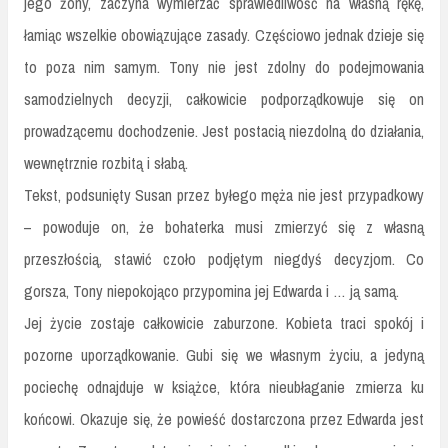
jego żony, zaczyna wymierzać sprawiedliwość na własną rękę,
łamiąc wszelkie obowiązujące zasady. Częściowo jednak dzieje się
to poza nim samym. Tony nie jest zdolny do podejmowania
samodzielnych decyzji, całkowicie podporządkowuje się on
prowadzącemu dochodzenie. Jest postacią niezdolną do działania,
wewnętrznie rozbitą i słabą.
Tekst, podsunięty Susan przez byłego męża nie jest przypadkowy
– powoduje on, że bohaterka musi zmierzyć się z własną
przeszłością, stawić czoło podjętym niegdyś decyzjom. Co
gorsza, Tony niepokojąco przypomina jej Edwarda i … ją samą.
Jej życie zostaje całkowicie zaburzone. Kobieta traci spokój i
pozorne uporządkowanie. Gubi się we własnym życiu, a jedyną
pociechę odnajduje w książce, która nieubłaganie zmierza ku
końcowi. Okazuje się, że powieść dostarczona przez Edwarda jest