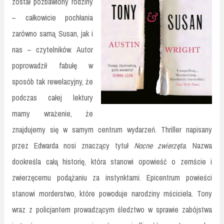
został pozbawiony rodziny
– całkowicie pochłania
zarówno samą Susan, jak i
nas – czytelników. Autor
poprowadził fabułę w
sposób tak rewelacyjny, że
podczas całej lektury
mamy wrażenie, że
znajdujemy się w samym centrum wydarzeń. Thriller napisany
przez Edwarda nosi znaczący tytuł
Nocne zwierzęta
. Nazwa
dookreśla całą historię, która stanowi opowieść o zemście i
zwierzęcemu podążaniu za instynktami. Epicentrum powieści
stanowi morderstwo, które powoduje narodziny mściciela. Tony
wraz z policjantem prowadzącym śledztwo w sprawie zabójstwa