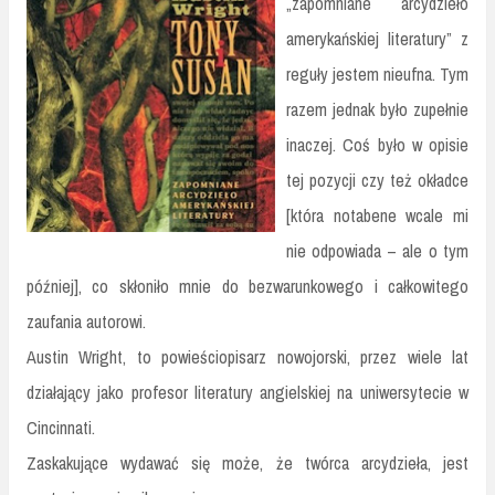
„zapomniane arcydzieło
amerykańskiej literatury” z
reguły jestem nieufna. Tym
razem jednak było zupełnie
inaczej. Coś było w opisie
tej pozycji czy też okładce
[która notabene wcale mi
nie odpowiada – ale o tym
później], co skłoniło mnie do bezwarunkowego i całkowitego
zaufania autorowi.
Austin Wright, to powieściopisarz nowojorski, przez wiele lat
działający jako profesor literatury angielskiej na uniwersytecie w
Cincinnati.
Zaskakujące wydawać się może, że twórca arcydzieła, jest