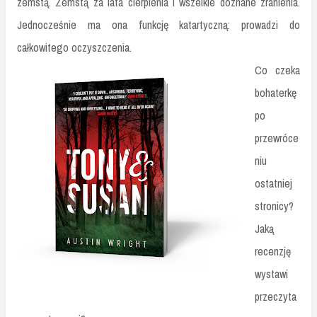
zemstą. Zemstą za lata cierpienia i wszelkie doznane zranienia.
Jednocześnie ma ona funkcję katartyczną: prowadzi do
całkowitego oczyszczenia.
Co czeka
bohaterkę
po
przewróce
niu
ostatniej
stronicy?
Jaką
recenzję
wystawi
przeczyta