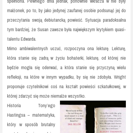
spełniona. Pewnego dnia jednak, ponownie wkracza w nie były
małżonek, po to, by jako jedynej zaufanej osobie podsunąć jej do
przeczytania swoją debiutancką powieść. Sytuacja paradoksalna
tym bardziej, że Susan zawsze była największym krytykiem quasi-
talentu Edwarda.
Mimo ambiwalentnych uczuć, rozpoczyna ona lekturę. Lekturę,
która stanie się zadrą w życiu bohaterki, lekturę, od której nie
będzie mogła się oderwać, a która stanie się przyczyną wielu
refleksji, na które w innym wypadku, by się nie zdobyła. Wright
proponuje czytelnikowi coś na kształt powieści szkatułkowej, w
której zdarzyć się może niemalże wszystko.
Historia Tony’ego
Hastingsa – matematyka,
który w sposób brutalny