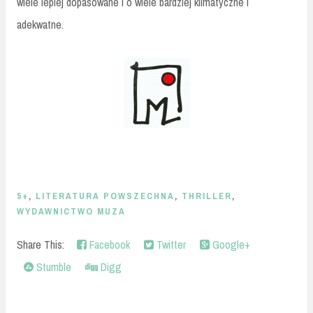
wiele lepiej dopasowane i o wiele bardziej klimatyczne i
adekwatne.
5+
,
LITERATURA POWSZECHNA
,
THRILLER
,
WYDAWNICTWO MUZA
Share This:
Facebook
Twitter
Google+
Stumble
Digg