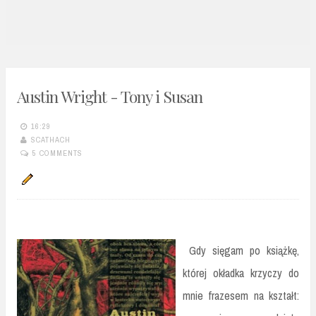
n
t
Austin Wright - Tony i Susan
16:29
SCATHACH
5 COMMENTS
Gdy sięgam po książkę,
której okładka krzyczy do
mnie frazesem na kształt: