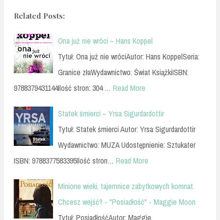
Related Posts:
Ona już nie wróci – Hans Koppel
Tytuł: Ona już nie wróciAutor: Hans KoppelSeria:
Granice złaWydawnictwo: Świat KsiążkiISBN:
9788379431144Ilość stron: 304 …
Read More
Statek śmierci – Yrsa Sigurdardottir
Tytuł: Statek śmierci Autor: Yrsa Sigurdardottir
Wydawnictwo: MUZA Udostępnienie: Sztukater
ISBN: 9788377583395Ilość stron…
Read More
Minione wieki, tajemnice zabytkowych komnat.
Chcesz wejść? - "Posiadłość" - Maggie Moon
Tytuł: PosiadłośćAutor: Maggie