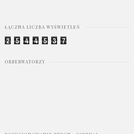
ŁĄCZNA LICZBA WYŚWIETLEŃ
2
5
4
4
5
3
7
OBSERWATORZY