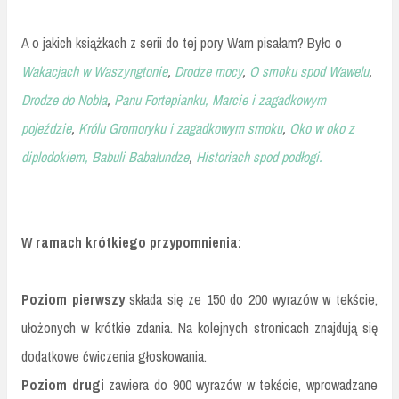
A o jakich książkach z serii do tej pory Wam pisałam? Było o
Wakacjach w Waszyngtonie
,
Drodze mocy
,
O smoku spod Wawelu
,
Drodze do Nobla
,
Panu Fortepianku,
Marcie i zagadkowym
pojeździe
,
Królu Gromoryku i zagadkowym smoku
,
Oko w oko z
diplodokiem,
Babuli Babalundze
,
Historiach spod podłogi.
W ramach krótkiego przypomnienia:
Poziom pierwszy
składa się ze 150 do 200 wyrazów w tekście,
ułożonych w krótkie zdania. Na kolejnych stronicach znajdują się
dodatkowe ćwiczenia głoskowania.
Poziom drugi
zawiera do 900 wyrazów w tekście, wprowadzane