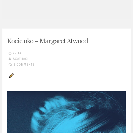
n
t
Kocie oko - Margaret Atwood
22:14
SCATHACH
2 COMMENTS