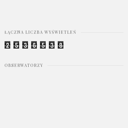
ŁĄCZNA LICZBA WYŚWIETLEŃ
2
5
3
6
5
3
8
OBSERWATORZY