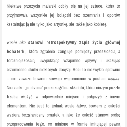
Niełatwe przeżycia malarski odbiły się na jej sztuce, która to
przyjmowała wszystkie jej bolączki bez szemrania i oporów,
kształtując ją nie tylko jako artystkę, ale także jako kobietę.
Kocie oko
stanowi retrospektywny zapis życia głównej
bohaterki
, która zgrabnie żongluje pomiędzy przeszłością a
teraźniejszością, uwypuklając wzajemne wpływy i ukazując
brzemienne skutki niektórych decyzji. Robi to niezwykle sprawnie
– nie zawsze bowiem serwuje wspomnienie w postaci
instant.
Nierzadko „podrzuca” poszczególne składniki, które niczym puzzle
trzeba włożyć w odpowiednie miejsce i połączyć z innym
elementem. Nie jest to jednak wcale łatwe, bowiem z całości
wyziera bezgraniczny smutek, a jako że całość stanowi próbę
przepracowania tego, co minione w formie imitującej pewną