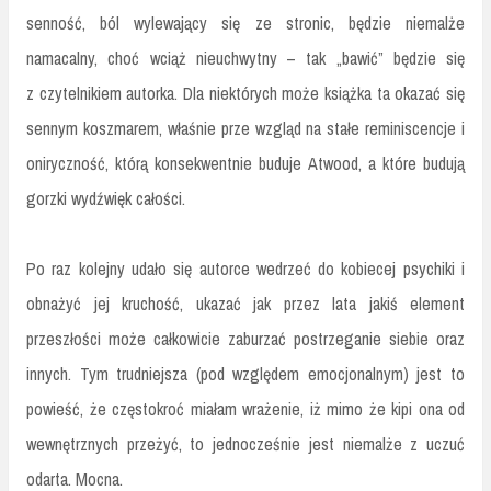
senność, ból wylewający się ze stronic, będzie niemalże
namacalny, choć wciąż nieuchwytny – tak „bawić” będzie się
z czytelnikiem autorka. Dla niektórych może książka ta okazać się
sennym koszmarem, właśnie prze wzgląd na stałe reminiscencje i
oniryczność, którą konsekwentnie buduje Atwood, a które budują
gorzki wydźwięk całości.
Po raz kolejny udało się autorce wedrzeć do kobiecej psychiki i
obnażyć jej kruchość, ukazać jak przez lata jakiś element
przeszłości może całkowicie zaburzać postrzeganie siebie oraz
innych. Tym trudniejsza (pod względem emocjonalnym) jest to
powieść, że częstokroć miałam wrażenie, iż mimo że kipi ona od
wewnętrznych przeżyć, to jednocześnie jest niemalże z uczuć
odarta. Mocna.