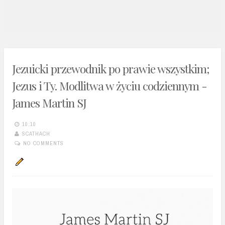
n
t
Jezuicki przewodnik po prawie wszystkim;
Jezus i Ty. Modlitwa w życiu codziennym -
James Martin SJ
10:10
SCATHACH
NO COMMENTS