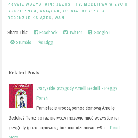
PRAWIE WSZYSTKIM; JEZUS I TY. MODLITWA W ŻYCIU
CODZIENNYM
,
KSIĄZKA
,
OPINIA
,
RECENZJA
,
RECENZJE KSIĄŻEK
,
WAM
Share This:
Facebook
Twitter
Google+
Stumble
Digg
Related Posts:
Wszystkie przygody Amelii Bedelii - Peggy
Parish
Pamiętacie uroczą pomoc domową Amelię
Bedelię? Teraz po raz pierwszy możecie mieć wszystkie jej
przygody (poza najnowszą, bożonarodzeniową) w&n…
Read
More