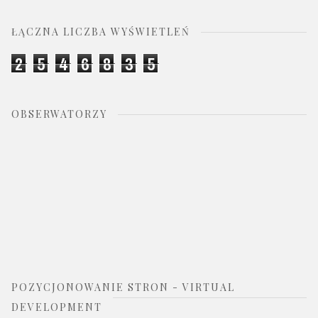
ŁĄCZNA LICZBA WYŚWIETLEŃ
2
5
4
6
8
3
5
OBSERWATORZY
POZYCJONOWANIE STRON - VIRTUAL
DEVELOPMENT