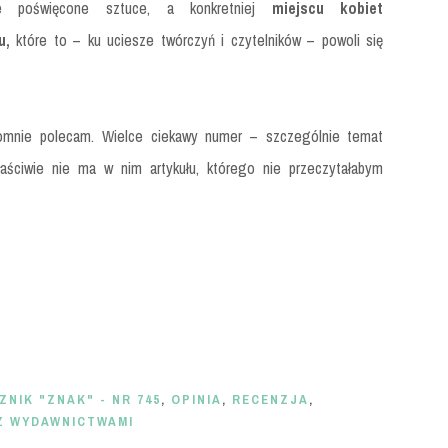
ie poświęcone sztuce, a konkretniej
miejscu kobiet
u,
które to – ku uciesze twórczyń i czytelników – powoli się
gromnie polecam. Wielce ciekawy numer – szczególnie temat
łaściwie nie ma w nim artykułu, którego nie przeczytałabym
ZNIK "ZNAK" - NR 745
,
OPINIA
,
RECENZJA
,
Z WYDAWNICTWAMI