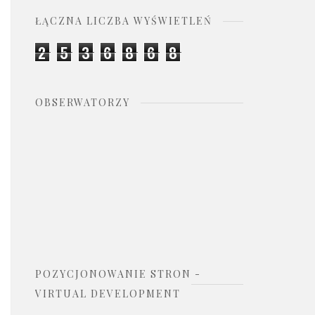
ŁĄCZNA LICZBA WYŚWIETLEŃ
2
5
3
6
8
6
8
OBSERWATORZY
POZYCJONOWANIE STRON -
VIRTUAL DEVELOPMENT