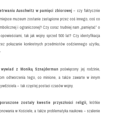
etrwaniu Auschwitz w pamięci zbiorowej
– czy faktycznie
 a miejsce muzeum zostanie zastąpione przez coś innego, coś co
mbolicznej i ograniczonej? Czy coraz trudniej nam „pamiętać” o
opowieściami, tak jak wojny sprzed 500 lat? Czy identyfikacja
rzez pokazanie konkretnych przedmiotów codziennego użytku,
?
wywiad z Moniką Sznajderman
poświęcony jej rodzinie,
róbom odtworzenia tego, co minione, a także zawarte w innym
ywdziciela – tak częstej postaci czasów wojny.
oruszone zostały kwestie przyszłości religii,
krótkie
jonowania w Kościele, a także problematyka naukowa – szalenie