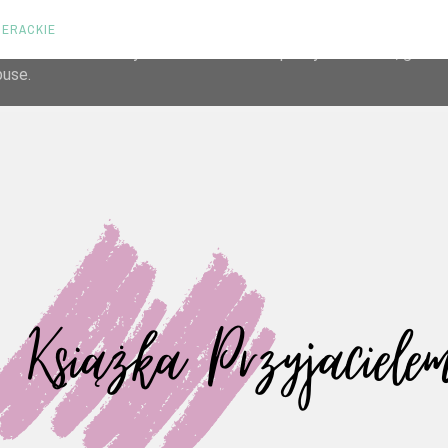
TERACKIE
liver its services and to analyze traffic. Your IP address and us
rmance and security metrics to ensure quality of service, gene
buse.