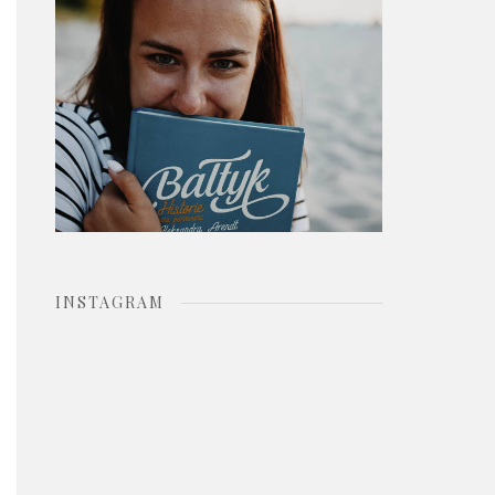
o
r
:
INSTAGRAM