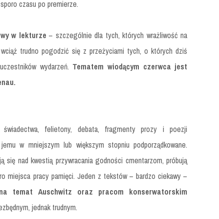
 sporo czasu po premierze.
twy w lekturze
– szczególnie dla tych, których wrażliwość na
wciąż trudno pogodzić się z przeżyciami tych, o których dziś
uczestników wydarzeń.
Tematem wiodącym czerwca jest
enau.
świadectwa, felietony, debata, fragmenty prozy i poezji
jemu w mniejszym lub większym stopniu podporządkowane.
ją się nad kwestią przywracania godności cmentarzom, próbują
oro miejsca pracy pamięci. Jeden z tekstów – bardzo ciekawy –
y na temat Auschwitz oraz pracom konserwatorskim
ezbędnym, jednak trudnym.