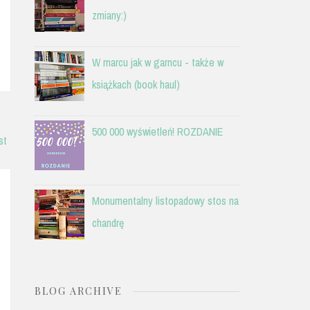
zmiany:)
W marcu jak w garncu - także w
książkach (book haul)
500 000 wyświetleń! ROZDANIE
st
Monumentalny listopadowy stos na
chandrę
BLOG ARCHIVE