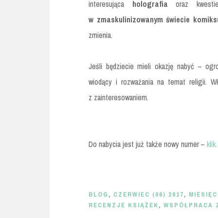
interesująca
holografia
oraz kwest
w zmaskulinizowanym świecie komiks
zmienia.
Jeśli będziecie mieli okazję nabyć – o
wiodący i rozważania na temat religii. W
z zainteresowaniem.
Do nabycia jest już także nowy numer –
klik.
BLOG
,
CZERWIEC (06) 2017
,
MIESIĘC
RECENZJE KSIĄŻEK
,
WSPÓŁPRACA 