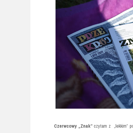
Czerwcowy „Znak”
czytam z „lekkim” po