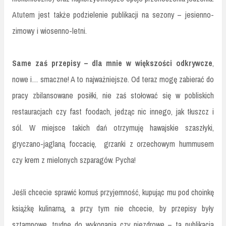
Atutem jest także podzielenie publikacji na sezony – jesienno-
zimowy i wiosenno-letni.
Same zaś przepisy – dla mnie w większości odkrywcze
,
nowe i… smaczne! A to najważniejsze. Od teraz mogę zabierać do
pracy zbilansowane posiłki, nie zaś stołować się w pobliskich
restauracjach czy fast foodach, jedząc nic innego, jak tłuszcz i
sól. W miejsce takich dań otrzymuję hawajskie szaszłyki,
gryczano-jaglaną foccacię, grzanki z orzechowym hummusem
czy krem z mielonych szparagów. Pycha!
Jeśli chcecie sprawić komuś przyjemność, kupując mu pod choinkę
książkę kulinarną, a przy tym nie chcecie, by przepisy były
sztampowe, trudne do wykonania czy niezdrowe – ta publikacja