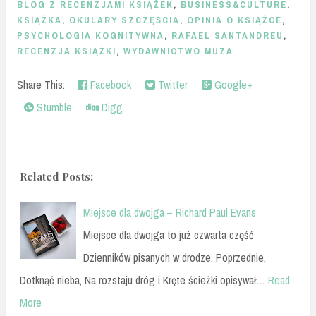
BLOG Z RECENZJAMI KSIĄŻEK
,
BUSINESS&CULTURE
,
KSIĄŻKA
,
OKULARY SZCZĘŚCIA
,
OPINIA O KSIĄŻCE
,
PSYCHOLOGIA KOGNITYWNA
,
RAFAEL SANTANDREU
,
RECENZJA KSIĄŻKI
,
WYDAWNICTWO MUZA
Share This:
Facebook
Twitter
Google+
Stumble
Digg
Related Posts:
Miejsce dla dwojga – Richard Paul Evans
Miejsce dla dwojga to już czwarta część
Dzienników pisanych w drodze. Poprzednie,
Dotknąć nieba, Na rozstaju dróg i Kręte ścieżki opisywał…
Read
More