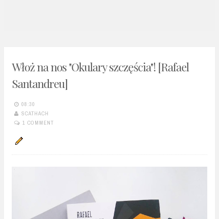
n
t
Włoż na nos "Okulary szczęścia"! [Rafael
Santandreu]
08:30
SCATHACH
1 COMMENT