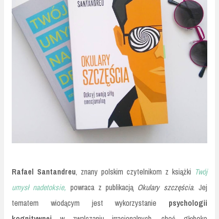
Rafael Santandreu
, znany polskim czytelnikom z książki
Twój
umysł nadetoksie,
powraca z publikacją
Okulary szczęścia
. Jej
tematem wiodącym jest wykorzystanie
psychologii
kognitywnej
w zwalczaniu irracjonalnych, choć głęboko