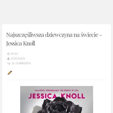
n
t
Najszczęśliwsza dziewczyna na świecie -
Jessica Knoll
09:54
SCATHACH
10 COMMENTS