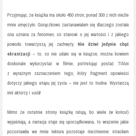
Przyjmując, że książka ma około 450 stron, ponad 300 z nich nieźle
mnie umęczyło. Gorączkowo zastanawiałam się dlaczego została
ona uznana za fenomen, co stanowi o jej wartości i z jakiego
powodu towarzyszą jej zachwyty.
Nie dziwi jedynie chęć
ekranizacji
– to, co nie udało się w książce, można bowiem
doskonale wykorzystać w filmie, portretując postać TifAni
z wyraźnym zaznaczeniem tego, który fragment opowieści
dotyczy jakiego etapu jej życia – nie jest to trudne. Wystarczą
inni aktorzy i
voilà
!
Mimo że ostatnie strony książkę ratują, bo wiele (w końcu!)
wyjaśniają, a narracja staje się uporządkowana, to wrażenie jakie
pozostawiła we mnie lektura pozostaje niezmienne: straciłam