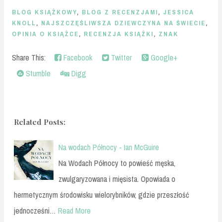
BLOG KSIĄŻKOWY
,
BLOG Z RECENZJAMI
,
JESSICA
KNOLL
,
NAJSZCZĘŚLIWSZA DZIEWCZYNA NA ŚWIECIE
,
OPINIA O KSIĄŻCE
,
RECENZJA KSIĄŻKI
,
ZNAK
Share This:
Facebook
Twitter
Google+
Stumble
Digg
Related Posts:
Na wodach Północy - Ian McGuire
Na Wodach Północy to powieść męska,
zwulgaryzowana i mięsista. Opowiada o
hermetycznym środowisku wielorybników, gdzie przeszłość
jednocześni…
Read More