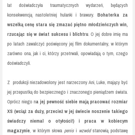
lat doświadczyła traumatycznych wydarzeń, będących
konsekwencją nastoletniej hulanki i brawury.
Bohaterka za
wszelką cenę stara się zmazać piętno młodzieńczych win,
rzucając się w świat sukcesu i blichtru
. O jej dobre imię ma
po latach zawalczyć poświęcony jej film dokumentalny, w którym
zarówno ona, jak i ci, którzy przetrwali, opowiadają o tym, czego
doświadczyli.
Z produkcji niezadowolony jest narzeczony Ani, Luke, mający być
jej przepustką do bezpiecznego i znaczonego pieniądzem świata.
Oprócz niego n
a jej pewność siebie mają pracować rozmiar
XS (wciąż za duży, przecież w jej świecie noszenie takiego
świadczy niemal o otyłości!) i praca w kobiecym
magazynie
, w którym słowa
penis
i
wzwód
stanowią podstawę