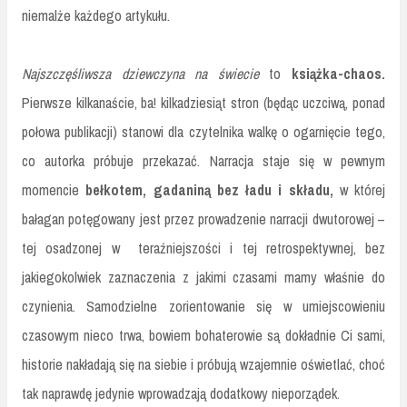
niemalże każdego artykułu.
Najszczęśliwsza dziewczyna na świecie
to
książka-chaos.
Pierwsze kilkanaście, ba! kilkadziesiąt stron (będąc uczciwą, ponad
połowa publikacji) stanowi dla czytelnika walkę o ogarnięcie tego,
co autorka próbuje przekazać. Narracja staje się w pewnym
momencie
bełkotem, gadaniną bez ładu i składu,
w której
bałagan potęgowany jest przez prowadzenie narracji dwutorowej –
tej osadzonej w teraźniejszości i tej retrospektywnej, bez
jakiegokolwiek zaznaczenia z jakimi czasami mamy właśnie do
czynienia. Samodzielne zorientowanie się w umiejscowieniu
czasowym nieco trwa, bowiem bohaterowie są dokładnie Ci sami,
historie nakładają się na siebie i próbują wzajemnie oświetlać, choć
tak naprawdę jedynie wprowadzają dodatkowy nieporządek.