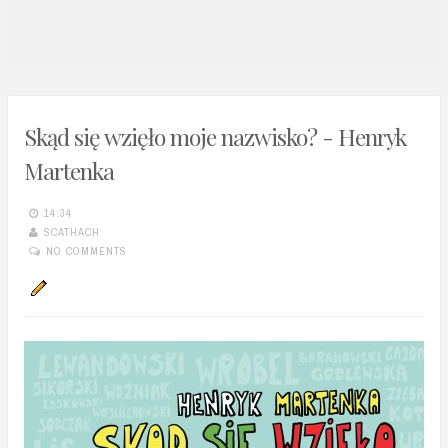
n
t
Skąd się wzięło moje nazwisko? - Henryk
Martenka
14:34
SCATHACH
NO COMMENTS