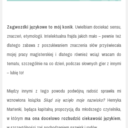
Zagwozdki językowe to mój konik
. Uwielbiam dociekać sensu,
znaczeń, etymologii. Intelektualna frajda jakich mało – pewnie też
dlatego zabawa z poszukiwaniem znaczenia słów przyświecała
mojej pracy magisterskiej i dlatego również wciąż wracam do
tematu, szczególnie na co dzień, podczas słownych gier z innymi
– lubię to!
Między innymi z tego powodu podwójną radość sprawiła mi
wznowiona książka
Skąd się wzięło moje nazwisko?
Henryka
Martenki, będąca kapitalną propozycją dla młodszego czytelnika,
w którym
ma ona docelowo rozbudzić ciekawość językiem
,
w szczególności zaś pochodzeniem nazwisk i rodów.