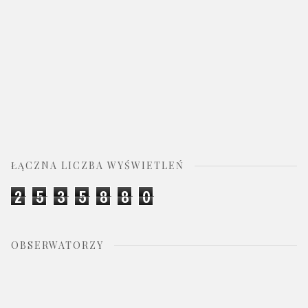
ŁĄCZNA LICZBA WYŚWIETLEŃ
2
5
3
5
8
8
0
OBSERWATORZY