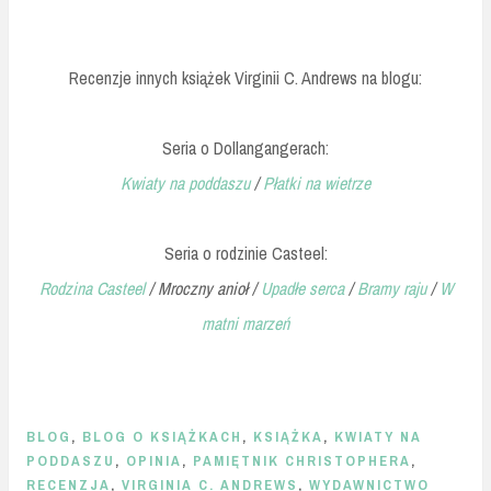
Recenzje innych książek Virginii C. Andrews na blogu:
Seria o Dollangangerach:
Kwiaty na poddaszu
/
Płatki na wietrze
Seria o rodzinie Casteel:
Rodzina Casteel
/
Mroczny anioł
/
Upadłe serca
/
Bramy raju
/
W
matni marzeń
BLOG
,
BLOG O KSIĄŻKACH
,
KSIĄŻKA
,
KWIATY NA
PODDASZU
,
OPINIA
,
PAMIĘTNIK CHRISTOPHERA
,
RECENZJA
,
VIRGINIA C. ANDREWS
,
WYDAWNICTWO