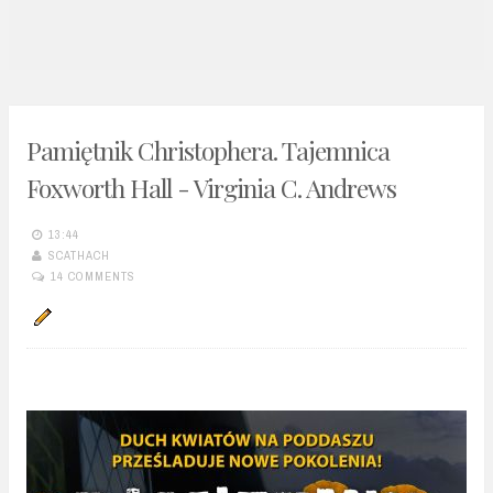
n
t
Pamiętnik Christophera. Tajemnica
Foxworth Hall - Virginia C. Andrews
13:44
SCATHACH
14 COMMENTS