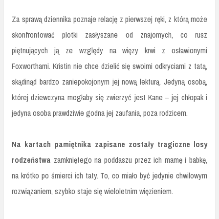
Za sprawą dziennika poznaje relację z pierwszej ręki, z którą może
skonfrontować plotki zasłyszane od znajomych, co rusz
piętnujących ją ze względy na więzy krwi z osławionymi
Foxworthami. Kristin nie chce dzielić się swoimi odkryciami z tatą,
skądinąd bardzo zaniepokojonym jej nową lekturą. Jedyną osobą,
której dziewczyna mogłaby się zwierzyć jest Kane – jej chłopak i
jedyna osoba prawdziwie godna jej zaufania, poza rodzicem.
Na kartach pamiętnika zapisane zostały tragiczne losy
rodzeństwa
zamkniętego na poddaszu przez ich mamę i babkę,
na krótko po śmierci ich taty. To, co miało być jedynie chwilowym
rozwiązaniem, szybko staje się wieloletnim więzieniem.