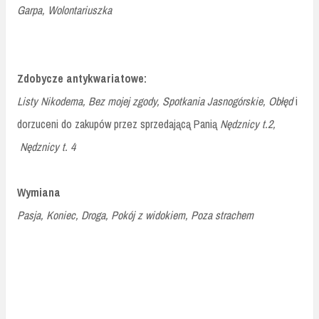
Garpa,
Wolontariuszka
Zdobycze antykwariatowe:
Listy Nikodema,
Bez mojej zgody,
Spotkania Jasnogórskie,
Obłęd
i
dorzuceni do zakupów przez sprzedającą Panią
Nędznicy t.2,
Nędznicy t. 4
Wymiana
Pasja,
Koniec,
Droga, Po
kój z widokiem,
Poza strachem