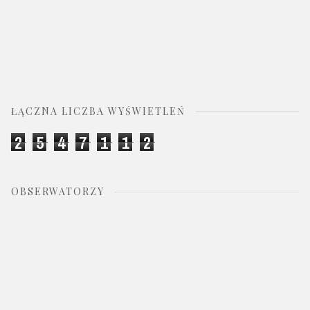
ŁĄCZNA LICZBA WYŚWIETLEŃ
2
5
4
7
1
1
2
OBSERWATORZY