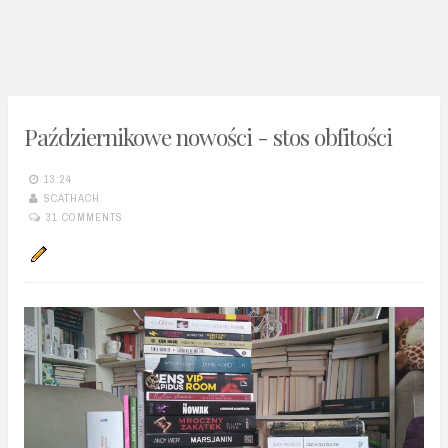
n
t
Październikowe nowości - stos obfitości
13:24
SCATHACH
31 COMMENTS