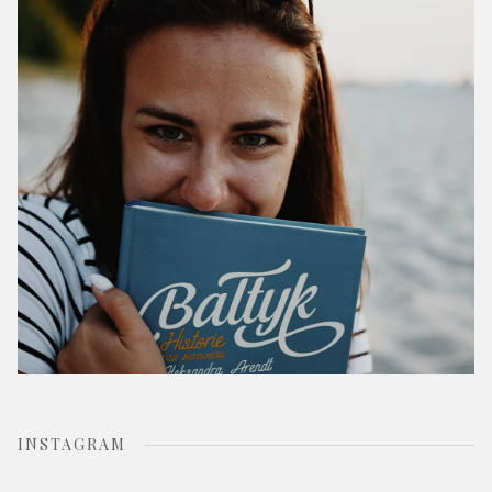
o
r
:
INSTAGRAM