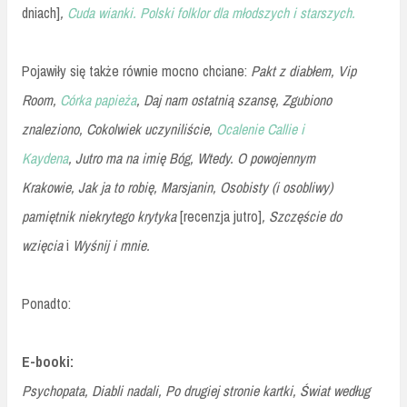
dniach]
,
Cuda wianki. Polski folklor dla młodszych i starszych.
Pojawiły się także równie mocno chciane:
Pakt z diabłem,
Vip
Room,
Córka papieża
,
Daj nam ostatnią szansę,
Zgubiono
znaleziono,
Cokolwiek uczyniliście,
Ocalenie Callie i
Kaydena
,
Jutro ma na imię Bóg,
Wtedy. O powojennym
Krakowie,
Jak ja to robię,
Marsjanin,
Osobisty (i osobliwy)
pamiętnik niekrytego krytyka
[recenzja jutro]
,
Szczęście do
wzięcia
i
Wyśnij i mnie.
Ponadto:
E-booki:
Psychopata,
Diabli nadali,
Po drugiej stronie kartki,
Świat według