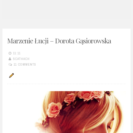
n
t
Marzenie Łucji – Dorota Gąsiorowska
11:11
SCATHACH
11 COMMENTS