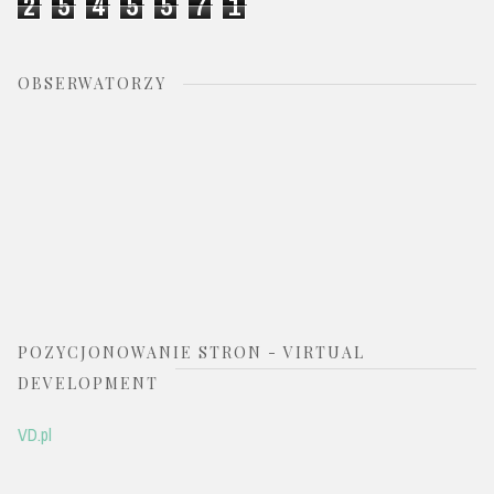
2
5
4
5
5
7
1
OBSERWATORZY
POZYCJONOWANIE STRON - VIRTUAL
DEVELOPMENT
VD.pl