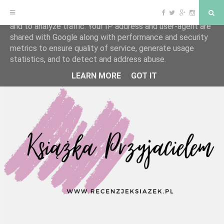
F
T
G
I
S
This site uses cookies from Google to deliver its services
a
w
o
n
e
and to analyze traffic. Your IP address and user-agent are
c
i
o
s
a
e
t
g
t
r
shared with Google along with performance and security
b
t
l
a
c
o
e
e
g
h
S
metrics to ensure quality of service, generate usage
o
r
P
r
statistics, and to detect and address abuse.
k
l
a
k
u
m
s
LEARN MORE
GOT IT
i
p
t
o
c
o
n
t
e