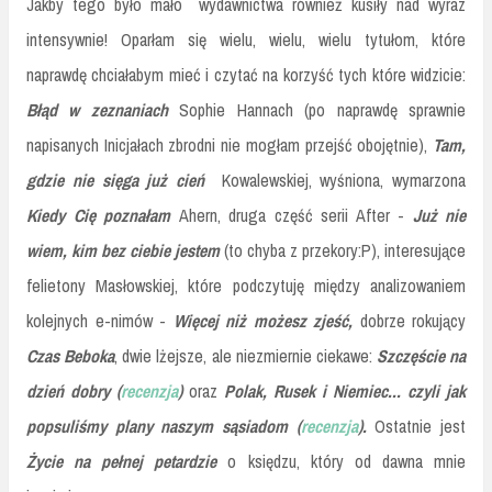
Jakby tego było mało wydawnictwa również kusiły nad wyraz
intensywnie! Oparłam się wielu, wielu, wielu tytułom, które
naprawdę chciałabym mieć i czytać na korzyść tych które widzicie:
Błąd w zeznaniach
Sophie Hannach (po naprawdę sprawnie
napisanych Inicjałach zbrodni nie mogłam przejść obojętnie),
Tam,
gdzie nie sięga już cień
Kowalewskiej, wyśniona, wymarzona
Kiedy Cię poznałam
Ahern, druga część serii After -
Już nie
wiem, kim bez ciebie jestem
(to chyba z przekory:P), interesujące
felietony Masłowskiej, które podczytuję między analizowaniem
kolejnych e-nimów -
W
ięcej niż możesz zjeść,
dobrze rokujący
Czas Beboka
, dwie lżejsze, ale niezmiernie ciekawe:
Szczęście na
dzień dobry (
recenzja
)
oraz
Polak, Rusek i Niemiec... czyli jak
popsuliśmy plany naszym sąsiadom (
recenzja
).
Ostatnie jest
Życie na pełnej petardzie
o księdzu, który od dawna mnie