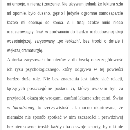
mi emocje, a nieraz i znużenie. Nie ukrywam jednak, że lektura szła
mi opornie, było duszno, gęsto i jedynie ogromne samozaparcie
kazało mi dobrnąć do końca. A i tutaj czekał mnie nieco
rozczarowujący finał, w porównaniu do bardzo rozbudowanej akcji
wcześniejszej, zarysowany „po łebkach”, bez troski o detale i
większą dramaturgię.
Autorka zarysowała bohaterów z dbałością o szczegółowość
ich rysu psychologicznego, który odgrywa w tej powieści
bardzo dużą rolę. Nie bez znaczenia jest także sieć relacji,
łączących poszczególne postaci: ci, którzy uważani byli za
przyjaciół, okażą się wrogami, zaufani lekarze zdrajcami. Świat
w
Skradzionej,
to rzeczywistość tak mocno ukartowana, że
niemalże nie sposób spotkać w nim szczerości i prawdziwej
bezinteresownej troski: każdy dba o swoje sekrety, by nikt nie