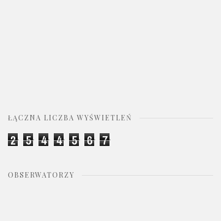
ŁĄCZNA LICZBA WYŚWIETLEŃ
2
5
4
4
5
6
7
OBSERWATORZY