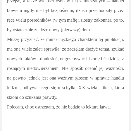
przejść, a także wielości osób w nią zamieszanych – handel
bowiem nigdy nie był bezpośredni, dzieci przechodziły przez
ręce wielu pośredników (w tym mafię i siostry zakonne), po to,
by ostatecznie znaleźć nowy (pierwszy) dom.
Muszę przyznać, że mimo ciężkiego charakteru tej publikacji,
ma ona wiele zalet: sprawiła, że zaczęłam drążyć temat, szukać
nowych faktów i doniesień, odgrzebywać historię i śledzić ją z
rosnącym niedowierzaniem. Nie sposób ocenić jej ważności,
na pewno jednak jest ona ważnym głosem w sprawie handlu
ludźmi, odbywającego się u schyłku XX wieku, fikcją, która
skłoni do szukania prawdy.
Polecam, choć ostrzegam, że nie będzie to lektura łatwa.