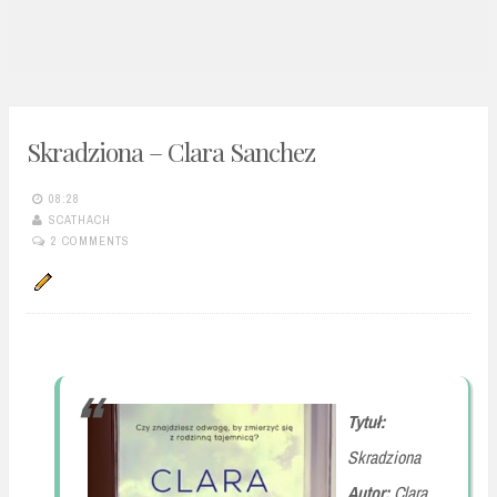
n
t
Skradziona – Clara Sanchez
08:28
SCATHACH
2 COMMENTS
Tytuł:
Skradziona
Autor:
Clara