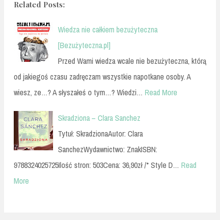
Related Posts:
Wiedza nie całkiem bezużyteczna
[Bezużyteczna.pl]
Przed Wami wiedza wcale nie bezużyteczna, którą
od jakiegoś czasu zadręczam wszystkie napotkane osoby. A
wiesz, ze…? A słyszałeś o tym…? Wiedzi…
Read More
Skradziona – Clara Sanchez
Tytuł: SkradzionaAutor: Clara
SanchezWydawnictwo: ZnakISBN:
9788324025725Ilość stron: 503Cena: 36,90zł /* Style D…
Read
More