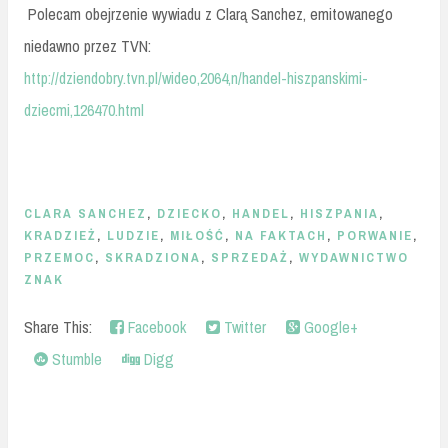
Polecam obejrzenie wywiadu z Clarą Sanchez, emitowanego
niedawno przez TVN:
http://dziendobry.tvn.pl/wideo,2064,n/handel-hiszpanskimi-
dziecmi,126470.html
CLARA SANCHEZ
,
DZIECKO
,
HANDEL
,
HISZPANIA
,
KRADZIEŻ
,
LUDZIE
,
MIŁOŚĆ
,
NA FAKTACH
,
PORWANIE
,
PRZEMOC
,
SKRADZIONA
,
SPRZEDAŻ
,
WYDAWNICTWO
ZNAK
Share This:
Facebook
Twitter
Google+
Stumble
Digg