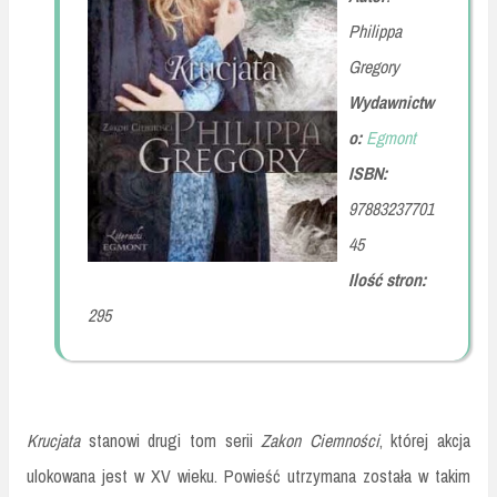
Philippa
Gregory
Wydawnictw
o:
Egmont
ISBN:
97883237701
45
Ilość stron:
295
Krucjata
stanowi drugi tom serii
Zakon Ciemności
, której akcja
ulokowana jest w XV wieku. Powieść utrzymana została w takim