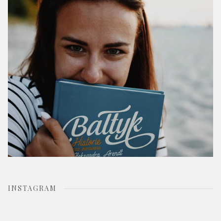
o
r
:
INSTAGRAM