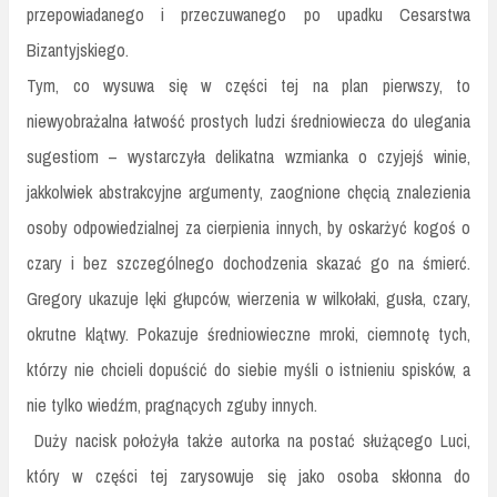
przepowiadanego i przeczuwanego po upadku Cesarstwa
Bizantyjskiego.
Tym, co wysuwa się w części tej na plan pierwszy, to
niewyobrażalna łatwość prostych ludzi średniowiecza do ulegania
sugestiom – wystarczyła delikatna wzmianka o czyjejś winie,
jakkolwiek abstrakcyjne argumenty, zaognione chęcią znalezienia
osoby odpowiedzialnej za cierpienia innych, by oskarżyć kogoś o
czary i bez szczególnego dochodzenia skazać go na śmierć.
Gregory ukazuje lęki głupców, wierzenia w wilkołaki, gusła, czary,
okrutne klątwy. Pokazuje średniowieczne mroki, ciemnotę tych,
którzy nie chcieli dopuścić do siebie myśli o istnieniu spisków, a
nie tylko wiedźm, pragnących zguby innych.
Duży nacisk położyła także autorka na postać służącego Luci,
który w części tej zarysowuje się jako osoba skłonna do