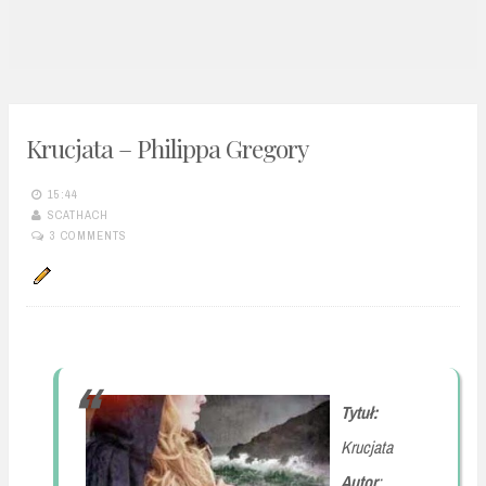
n
t
Krucjata – Philippa Gregory
15:44
SCATHACH
3 COMMENTS
Tytuł:
Krucjata
Autor
: