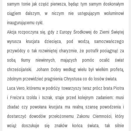
samym tonie jak część pierwsza, będąc tym samym doskonałym
ciągiem dalszym, w niczym nie ustępującym woluminowi
inaugurującemu cykl.
Akcja rozpoczyna się, gdy z Europy Środkowej do Ziemi Świętej
wyrusza krucjata dziecięca, pod wodzą samozwańczego
przywódcy o tak rozwiniętej charyzmie, że potrafił pociągnąć za
sobą tłumy niewinnych, mających pomóc ocalić świat
chrześcijański.
Johann Dobry według wielu był wielkim profetą,
zdolnym przewidzieć pragnienia Chrystusa co do losów świata.
Luca Vero, któremu w podróży towarzyszy teraz prócz brata Piotra
i Freize’a Izolda i Iszrak, staje przed kolejnym zadaniem: musi
zbadać czy powołana krucjata ma realną szansę powodzenia i
dostarczyć dowodów przełożonemu Zakonu Ciemności, który
wciąż doszukuje się znaków końca świata, tak silnie