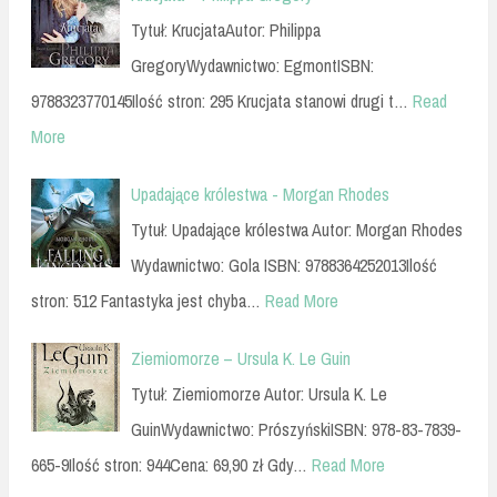
Tytuł: KrucjataAutor: Philippa
GregoryWydawnictwo: EgmontISBN:
9788323770145Ilość stron: 295 Krucjata stanowi drugi t…
Read
More
Upadające królestwa - Morgan Rhodes
Tytuł: Upadające królestwa Autor: Morgan Rhodes
Wydawnictwo: Gola ISBN: 9788364252013Ilość
stron: 512 Fantastyka jest chyba…
Read More
Ziemiomorze – Ursula K. Le Guin
Tytuł: Ziemiomorze Autor: Ursula K. Le
GuinWydawnictwo: PrószyńskiISBN: 978-83-7839-
665-9Ilość stron: 944Cena: 69,90 zł Gdy…
Read More