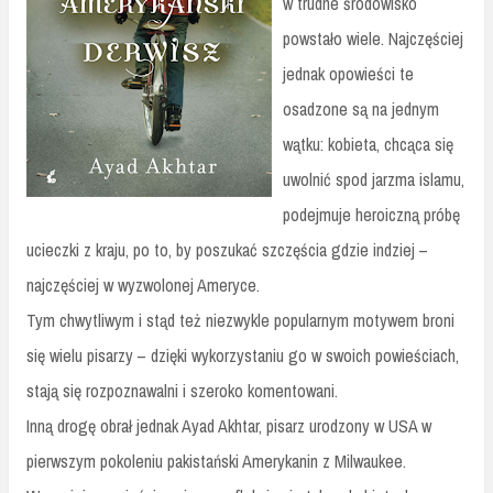
w trudne środowisko
powstało wiele. Najczęściej
jednak opowieści te
osadzone są na jednym
wątku: kobieta, chcąca się
uwolnić spod jarzma islamu,
podejmuje heroiczną próbę
ucieczki z kraju, po to, by poszukać szczęścia gdzie indziej –
najczęściej w wyzwolonej Ameryce.
Tym chwytliwym i stąd też niezwykle popularnym motywem broni
się wielu pisarzy – dzięki wykorzystaniu go w swoich powieściach,
stają się rozpoznawalni i szeroko komentowani.
Inną drogę obrał jednak Ayad Akhtar, pisarz urodzony w USA w
pierwszym pokoleniu pakistański Amerykanin z Milwaukee.