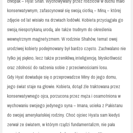
chłopak – Hyat Shah. Wychowywany przez rodziców w duchu mało
konserwatywnym, zafascynował się swoją ciotką – Miną – której
zdjęcie od lat wisiało na drzwiach lodówki. Kobieta przyciągała go
swoją niespotykaną urodą, ale także trudnym do określenia
wewnętrznym magnetyzmem. W rodzinie Shahów, temat owej
urodziwej kobiety podejmowany był bardzo często. Zachwalano nie
tylko jej piękno, lecz także przenikliwą inteligencję, błyskotliwość
oraz zdolność do radzenia sobie z przeciwnościami losu.
Gdy Hyat dowiaduje się o przeprowadzce Miny do jego domu,
jego świat staje na głowie. Kobieta, dotąd źle traktowana przez
konserwatywnego ojca, porzucona przez męża i osamotniona w
wychowaniu swojego jedynego syna – Imana, ucieka z Pakistanu
do swojej amerykańskiej rodziny. Choć ojciec Hyata sam kiedyś
zerwał ze światem, w którym rządzi fundamentalizm, nie pała