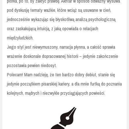
piórka, po to, by zakryć prawdę. Akhtar w sposób odważny wysuwa
pod dyskusję tematy ważkie, które wciąż są usuwane w cień,
jednocześnie wykazując się błyskotliwą analizą psychologiczną
oraz zaskakującą intuicją, z jaką opowiada o relacjach
międzyludzkich.
Jego styl jest niewymuszony, narracja płynna, a całość sprawia
wrażenie doskonale dopracowanej historii – jedynie zakończenie
pozostawia pewien niedosyt.
Polecam! Mam nadzieję, że ten bardzo dobry debiut, stanie się
jedynie początkiem pisarskiej kariery, a dla mnie furtką do poznania
kolejnych, mądrych i niezwykle przyciągających powieści.