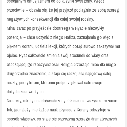
specjalnym entuzjazmem co do kuzynki swej żony. Wręcz
przeciwnie – obawia się, że jej przyjazd pociągnie ze sobą szereg
negatywnych konsekwencji dla całej swojej rodziny.
Mina, zaraz po przyjeździe dostrzega w Hyacie niezwykły
potencjał – chce uczynić z niego Hafiza, zaznajamia go więc z
pięknem Koranu, udziela lekcji, których dotąd surowo zakazywał mu
ojciec. Hyat całkowicie zmienia swój stosunek do wiary oraz
otaczającej go rzeczywistości. Religia przestaje mieć dla niego
drugorzędne znaczenie, a staje się raczej siłą napędową całej
reszty, priorytetem, któremu podporządkował całe swoje
dotychczasowe życie.
Niestety, młody i niedoświadczony chłopak nie wszystko rozumie
tak, jak należy; nie każde nauki płynące z Korany odczytuje w
sposób właściwy, co staje się przyczyną szeregu dramatycznych