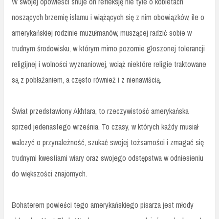
W swojej opowieści snuje on refleksję nie tyle o kobietach
noszących brzemię islamu i wiążących się z nim obowiązków, ile o
amerykańskiej rodzinie muzułmanów, muszącej radzić sobie w
trudnym środowisku, w którym mimo pozornie głoszonej tolerancji
religijnej i wolności wyznaniowej, wciąż niektóre religie traktowane
są z pobłażaniem, a często również i z nienawiścią.
Świat przedstawiony Akhtara, to rzeczywistość amerykańska
sprzed jedenastego września. To czasy, w których każdy musiał
walczyć o przynależność, szukać swojej tożsamości i zmagać się
trudnymi kwestiami wiary oraz swojego odstępstwa w odniesieniu
do większości znajomych.
Bohaterem powieści tego amerykańskiego pisarza jest młody