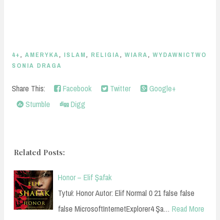
4+
,
AMERYKA
,
ISLAM
,
RELIGIA
,
WIARA
,
WYDAWNICTWO
SONIA DRAGA
Share This:
Facebook
Twitter
Google+
Stumble
Digg
Related Posts:
Honor – Elif Şafak
Tytuł: Honor Autor: Elif Normal 0 21 false false
false MicrosoftInternetExplorer4 Şa…
Read More