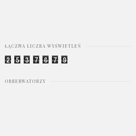
ŁĄCZNA LICZBA WYŚWIETLEŃ
2
5
3
7
6
7
9
OBSERWATORZY