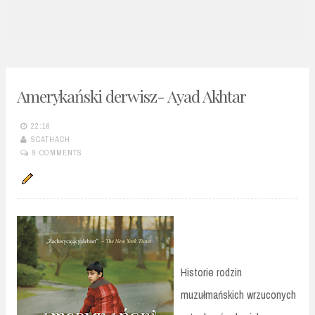
n
t
Amerykański derwisz- Ayad Akhtar
22:16
SCATHACH
9 COMMENTS
Historie rodzin
muzułmańskich wrzuconych