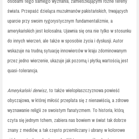
osobami tego samego wyznania, zamieszkującymi różne tereny
świata. Przepaść dzieląca muzułmanów pakistańskich, trwających
uparcie przy swoim rygorystycznym fundamentalizmie, a
amerykańskich jest kolosalna. Ujawnia się ona nie tylko w stosunku
do innych wierzeń, ale także w sposobie życia i dyskusji. Autor
wskazuje na trudną sytuację innowierców w kraju zdominowanym
przez jedno wierzenie, ukazuje jak pozorną i płytką wartością jest
quasi-tolerancja.
Amerykański derwisz,
to także wielopłaszczyznowa powieść
obyczajowa, w której miłość przeplata się z nienawiścią, a zdrowe
wyznawanie religii ze swoistym fanatyzmem. To historia, którą
czyta się jednym tchem, zabiera nas bowiem w świat tak dobrze
znany z mediów, a tak często przemilczany i ubrany w kolorowe