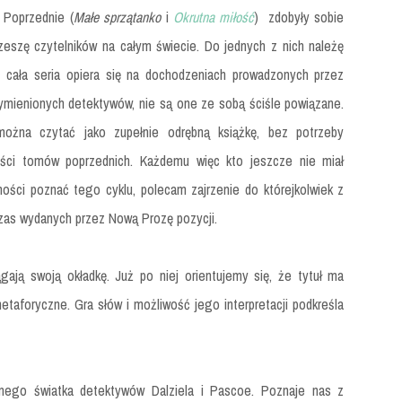
 Poprzednie (
Małe sprzątanko
i
Okrutna miłość
) zdobyły sobie
rzeszę czytelników na całym świecie. Do jednych z nich należę
ć cała seria opiera się na dochodzeniach prowadzonych przez
ymienionych detektywów, nie są one ze sobą ściśle powiązane.
ożna czytać jako zupełnie odrębną książkę, bez potrzeby
ści tomów poprzednich. Każdemu więc kto jeszcze nie miał
ności poznać tego cyklu, polecam zajrzenie do którejkolwiek z
zas wydanych przez Nową Prozę pozycji.
gają swoją okładkę. Już po niej orientujemy się, że tytuł ma
aforyczne. Gra słów i możliwość jego interpretacji podkreśla
tnego światka detektywów Dalziela i Pascoe. Poznaje nas z