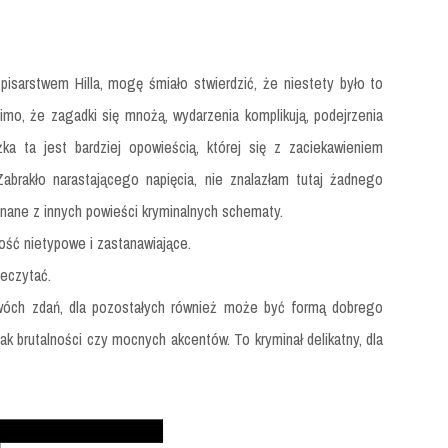
pisarstwem Hilla, mogę śmiało stwierdzić, że niestety było to
mo, że zagadki się mnożą, wydarzenia komplikują, podejrzenia
żka ta jest bardziej opowieścią, której się z zaciekawieniem
Zabrakło narastającego napięcia, nie znalazłam tutaj żadnego
nane z innych powieści kryminalnych schematy.
ość nietypowe i zastanawiające.
zeczytać.
wóch zdań, dla pozostałych również może być formą dobrego
ak brutalności czy mocnych akcentów. To kryminał delikatny, dla