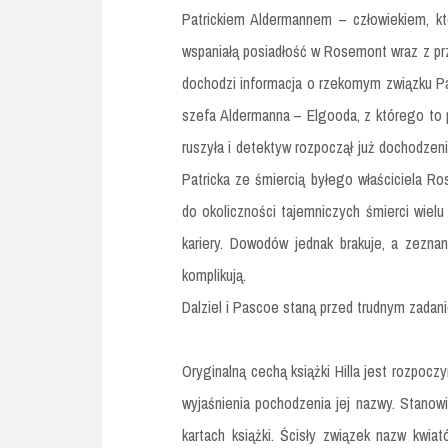
Patrickiem Aldermannem – człowiekiem, kt
wspaniałą posiadłość w Rosemont wraz z prz
dochodzi informacja o rzekomym związku Pa
szefa Aldermanna – Elgooda, z którego to
ruszyła i detektyw rozpoczął już dochodze
Patricka ze śmiercią byłego właściciela R
do okoliczności tajemniczych śmierci wielu
kariery. Dowodów jednak brakuje, a zezna
komplikują.
Dalziel i Pascoe staną przed trudnym zadan
Oryginalną cechą książki Hilla jest rozpocz
wyjaśnienia pochodzenia jej nazwy. Stanow
kartach książki. Ścisły związek nazw kwi