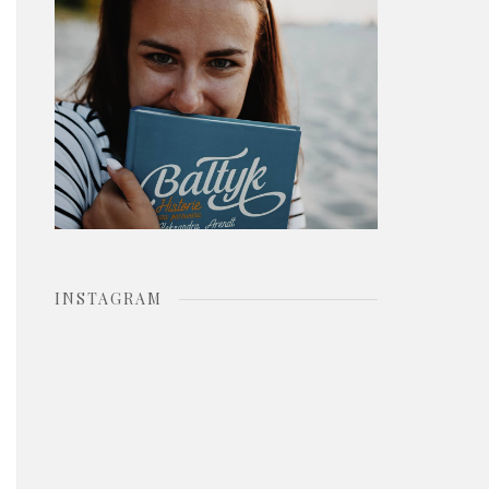
o
r
:
INSTAGRAM