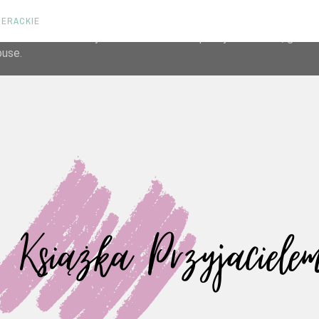
TERACKIE
liver its services and to analyze traffic. Your IP address and us
rmance and security metrics to ensure quality of service, gene
buse.