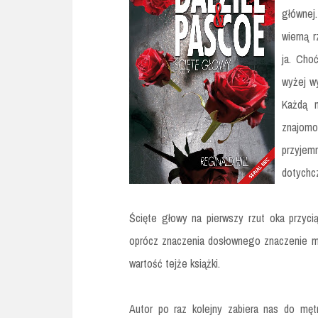
głównej.
wierną 
ja. Cho
wyżej w
Każdą m
znajomo
przyjem
dotychc
Ścięte głowy na pierwszy rzut oka przycią
oprócz znaczenia dosłownego znaczenie met
wartość tejże książki.
Autor po raz kolejny zabiera nas do mę