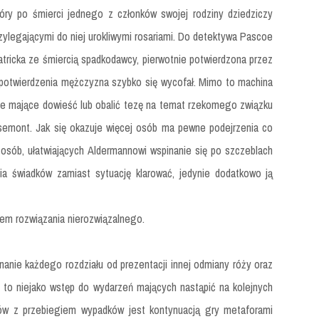
óry po śmierci jednego z członków swojej rodziny dziedziczy
ylegającymi do niej urokliwymi rosariami. Do detektywa Pascoe
tricka ze śmiercią spadkodawcy, pierwotnie potwierdzona przez
 potwierdzenia mężczyzna szybko się wycofał. Mimo to machina
nie mające dowieść lub obalić tezę na temat rzekomego związku
osemont. Jak się okazuje więcej osób ma pewne podejrzenia co
 osób, ułatwiających Aldermannowi wspinanie się po szczeblach
nia świadków zamiast sytuację klarować, jedynie dodatkowo ją
iem rozwiązania nierozwiązalnego.
ynanie każdego rozdziału od prezentacji innej odmiany róży oraz
i to niejako wstęp do wydarzeń mających nastąpić na kolejnych
atów z przebiegiem wypadków jest kontynuacją gry metaforami