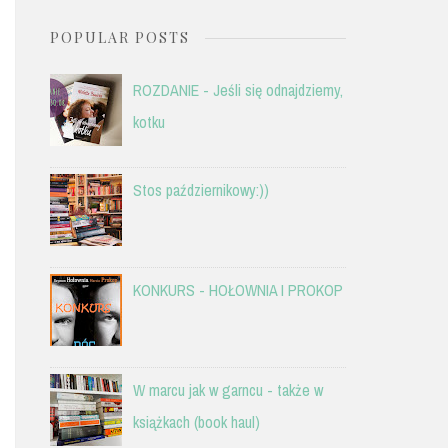
POPULAR POSTS
ROZDANIE - Jeśli się odnajdziemy,
kotku
Stos październikowy:))
KONKURS - HOŁOWNIA I PROKOP
W marcu jak w garncu - także w
książkach (book haul)