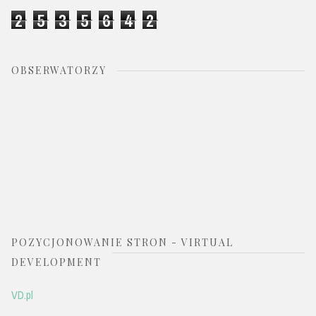
2
5
3
5
6
4
2
OBSERWATORZY
POZYCJONOWANIE STRON - VIRTUAL
DEVELOPMENT
VD.pl