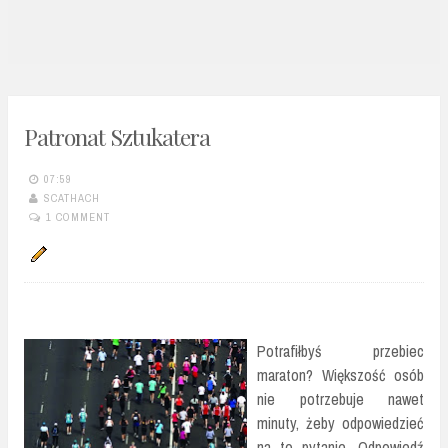
n
t
Patronat Sztukatera
07:59
SCATHACH
1 COMMENT
Potrafiłbyś przebiec
maraton? Większość osób
nie potrzebuje nawet
minuty, żeby odpowiedzieć
na to pytanie. Odpowiedź