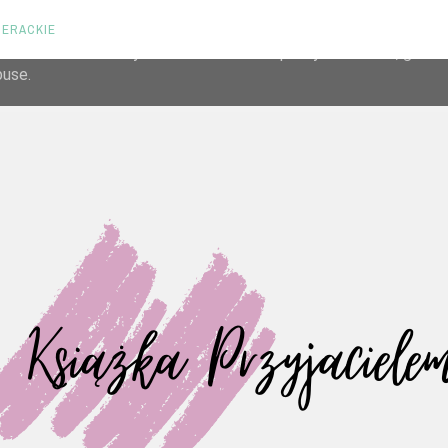
TERACKIE
liver its services and to analyze traffic. Your IP address and us
rmance and security metrics to ensure quality of service, gene
buse.