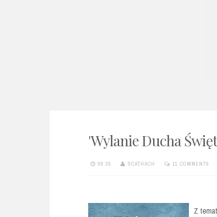
e
n
t
'Wylanie Ducha Święt
08:35
SCATHACH
11 COMMENTS
Z temat