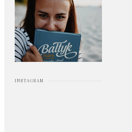
o
r
:
INSTAGRAM