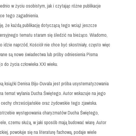
ednio w życiu osobistym, jak i czytając różne publikacje
ce tego zagadnienia.
ję, że każdą publikację dotyczącą tego wciąż jeszcze
ersyjnego tematu staram się śledzić na bieżąco. Wiadomo,
o idzie naprzód, Kościół nie chce być skostniały, często więc
wane są nowe świadectwa lub próby odniesienia Pisma
o do życia człowieka XXI wieku.
ą książki Denisa Biju-Duvala jest próba usystematyzowania
na temat wylania Ducha Świętego. Autor wskazuje na jego
e cechy chrześcijańskie oraz żydowskie tego zjawiska.
 potrzebie występowania charyzmatów Ducha Świętego,
iele, czemu służą, w jaki sposób mają budować wiarę. Autor
ckiej, powołuje się na literaturę fachową, podaje wiele