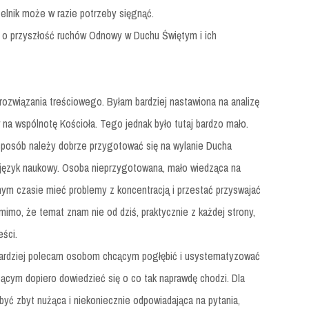
elnik może w razie potrzeby sięgnąć.
e o przyszłość ruchów Odnowy w Duchu Świętym i ich
rozwiązania treściowego. Byłam bardziej nastawiona na analizę
a wspólnotę Kościoła. Tego jednak było tutaj bardzo mało.
 sposób należy dobrze przygotować się na wylanie Ducha
 język naukowy. Osoba nieprzygotowana, mało wiedząca na
 czasie mieć problemy z koncentracją i przestać przyswajać
imo, że temat znam nie od dziś, praktycznie z każdej strony,
eści.
ardziej polecam osobom chcącym pogłębić i usystematyzować
hcącym dopiero dowiedzieć się o co tak naprawdę chodzi. Dla
być zbyt nużąca i niekoniecznie odpowiadająca na pytania,