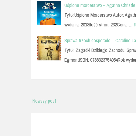
Uśpione morderstwo – Agatha Christie
Tytuł:Uśpione Morderstwo Autor: Agat
wydania: 2013Ilość stron: 232Cena: …
Sprawa trzech desperado – Caroline L
Tytuł: Zagadki Dzikiego Zachodu. Spr
EgmontISBN: 9788323754954Rok wydan
Nowszy post