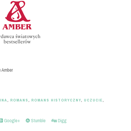
u Amber
HNA
,
ROMANS
,
ROMANS HISTORYCZNY
,
UCZUCIE
,
Google+
Stumble
Digg