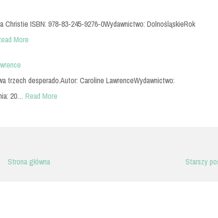
ha Christie ISBN: 978-83-245-9276-0Wydawnictwo: DolnośląskieRok
Read More
awrence
awa trzech desperado.Autor: Caroline LawrenceWydawnictwo:
ia: 20…
Read More
Strona główna
Starszy po