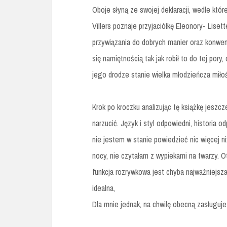
Oboje słyną ze swojej deklaracji, wedle któr
Villers poznaje przyjaciółkę Eleonory- Lise
przywiązania do dobrych manier oraz konwe
się namiętnością tak jak robił to do tej pory
jego drodze stanie wielka młodzieńcza mił
Krok po kroczku analizując tę książkę jeszcz
narzucić. Język i styl odpowiedni, historia 
nie jestem w stanie powiedzieć nic więcej niż
nocy, nie czytałam z wypiekami na twarzy. Ot
funkcja rozrywkowa jest chyba najważniejsza.
idealna,
Dla mnie jednak, na chwilę obecną zasługuje 