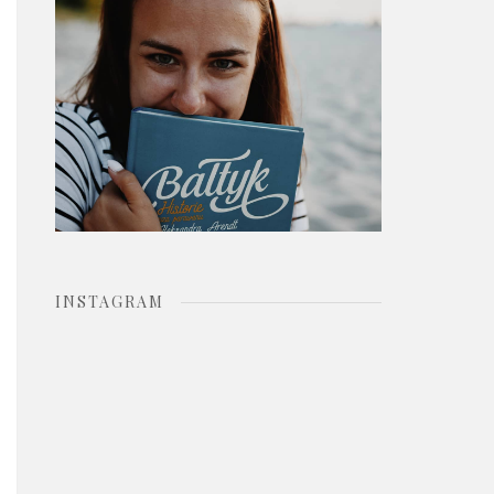
o
r
:
INSTAGRAM