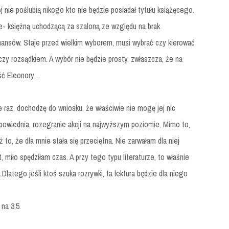
ej nie poślubią nikogo kto nie będzie posiadał tytułu książęcego.
tte- księżną uchodzącą za szaloną ze względu na brak
nansów. Staje przed wielkim wyborem, musi wybrać czy kierować
, czy rozsądkiem. A wybór nie będzie prosty, zwłaszcza, że na
ość Eleonory…
e raz, dochodzę do wniosku, że właściwie nie mogę jej nic
odpowiednia, rozegranie akcji na najwyższym poziomie. Mimo to,
 to, że dla mnie stała się przeciętna. Nie zarwałam dla niej
, miło spędziłam czas. A przy tego typu literaturze, to właśnie
Dlatego jeśli ktoś szuka rozrywki, ta lektura będzie dla niego
na 3,5.