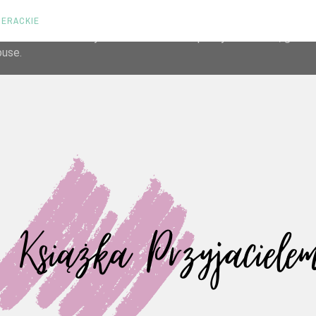
TERACKIE
liver its services and to analyze traffic. Your IP address and us
rmance and security metrics to ensure quality of service, gene
buse.