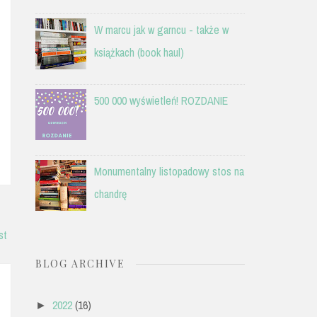
W marcu jak w garncu - także w
książkach (book haul)
500 000 wyświetleń! ROZDANIE
Monumentalny listopadowy stos na
chandrę
st
BLOG ARCHIVE
2022
(16)
►