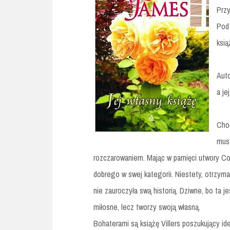
Przy
Pod 
ksią
Auto
a je
Choć
musz
rozczarowaniem. Mając w pamięci utwory Co
dobrego w swej kategorii. Niestety, otrzymał
nie zauroczyła swą historią. Dziwne, bo ta j
miłosne, lecz tworzy swoją własną.
Bohaterami są książę Villers poszukujący ide