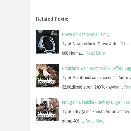
Related Posts:
Nowe oblicze Greya... i Any.
Tytuł: Nowe oblicze Greya Autor: E L 
688 Norma…
Read More
Przekleństwa niewinności – Jeffrey Eu
Tytuł: Przekleństwa niewinności Autor
32,90złIlość stron: 240Rok wydan…
Rea
Intryga małżeńska - Jeffrey Eugenides
Tytuł: Intryga małżeńska Autor: Jeffr
stron: 496 …
Read More