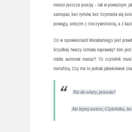
mieści jeszcze poezję - tak w poważnym, jak
samopas, bez rymów, bez trzymania się ścisły
powagą, oniryzm z rzeczywistością, a z każd
Co w opowieściach Murakamiego jest prawd
brzydkiej twarzy istniała naprawdę? Kim jes
robiła autorowi masaż? To czytelnik musi
metaforą. Czy ma to jednak jakiekolwiek zn
Nie do wiary, prawda?
Ale lepiej uwierz, Czytelniku, b