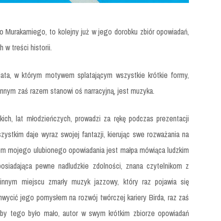
o Murakamiego, to kolejny już w jego dorobku zbiór opowiadań,
 w treści historii.
ata, w którym motywem splatającym wszystkie krótkie formy,
innym zaś razem stanowi oś narracyjną, jest muzyka.
kich, lat młodzieńczych, prowadzi za rękę podczas prezentacji
zystkim daje wyraz swojej fantazji, kierując swe rozważania na
erem mojego ulubionego opowiadania jest małpa mówiąca ludzkim
posiadająca pewne nadludzkie zdolności, znana czytelnikom z
innym miejscu zmarły muzyk jazzowy, który raz pojawia się
hwycić jego pomysłem na rozwój twórczej kariery Birda, raz zaś
akby tego było mało, autor w swym krótkim zbiorze opowiadań