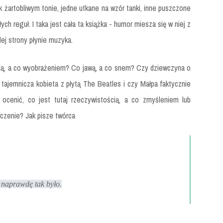
 żartobliwym tonie, jedne utkane na wzór tanki, inne puszczone
ch reguł. I taka jest cała ta książka - humor miesza się w niej z
ej strony płynie muzyka.
ą, a co wyobrażeniem? Co jawą, a co snem? Czy dziewczyna o
t tajemnicza kobieta z płytą The Beatles i czy Małpa faktycznie
 ocenić, co jest tutaj rzeczywistością, a co zmyśleniem lub
aczenie? Jak pisze twórca
o naprawdę tak było.