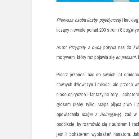
Pierwsza osoba liczby pojedynczej
Harukieg
liczący niewiele ponad 200 stron i 8 bogatych
Autor
Przygody z owcą
porywa nas do świ
motywem, który raz pojawia się
en passant,
Pisarz przenosi nas do swoich lat studenc
dawnych dziewczyn i miłości, ale przede ws
nieco oniryczne i fantazyjne tory - bohat
głosem (żeby tylko! Małpa pijąca piwo i 
opowiadania
Małpa z Shinagawy
), zaś w 
osobiście, by rozmówić się z autorem i zac
jest li bohaterem wyobrażeń narratora. J