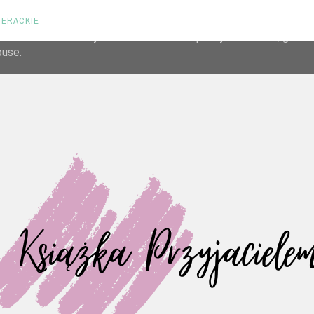
TERACKIE
liver its services and to analyze traffic. Your IP address and us
rmance and security metrics to ensure quality of service, gene
buse.