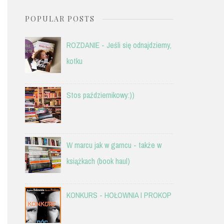
POPULAR POSTS
ROZDANIE - Jeśli się odnajdziemy,
kotku
Stos październikowy:))
W marcu jak w garncu - także w
książkach (book haul)
KONKURS - HOŁOWNIA I PROKOP