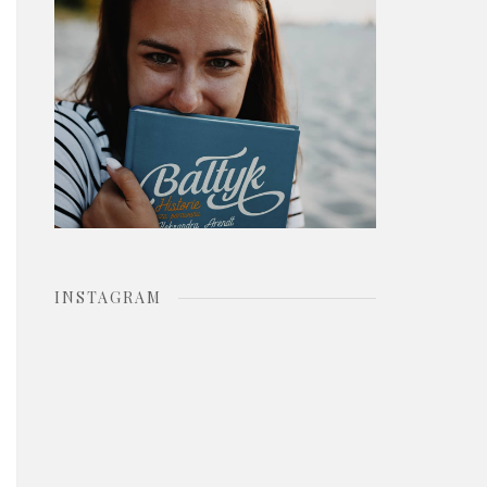
o
r
:
INSTAGRAM