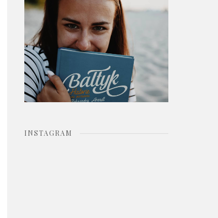
o
r
:
INSTAGRAM