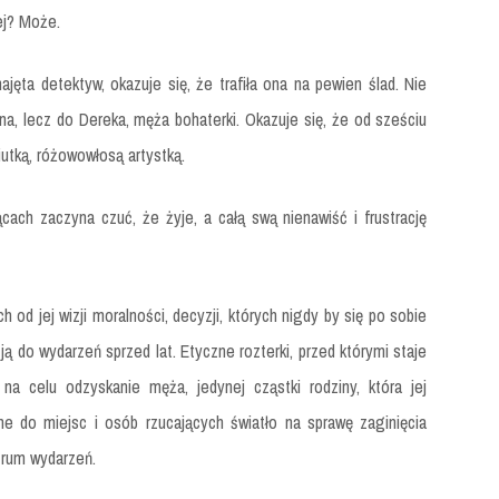
zej? Może.
jęta detektyw, okazuje się, że trafiła ona na pewien ślad. Nie
na, lecz do Dereka, męża bohaterki. Okazuje się, że od sześciu
iutką, różowowłosą artystką.
cach zaczyna czuć, że żyje, a całą swą nienawiść i frustrację
h od jej wizji moralności, decyzji, których nigdy by się po sobie
ją do wydarzeń sprzed lat. Etyczne rozterki, przed którymi staje
na celu odzyskanie męża, jedynej cząstki rodziny, która jej
ne do miejsc i osób rzucających światło na sprawę zaginięcia
trum wydarzeń.