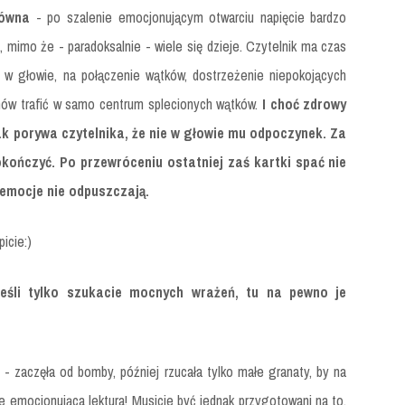
równa
- po szalenie emocjonującym otwarciu napięcie bardzo
a, mimo że - paradoksalnie - wiele się dzieje. Czytelnik ma czas
 w głowie, na połączenie wątków, dostrzeżenie niepokojących
znów trafić w samo centrum splecionych wątków.
I choć zdrowy
ak porywa czytelnika, że nie w głowie mu odpoczynek. Za
kończyć. Po przewróceniu ostatniej zaś kartki spać nie
 emocje nie odpuszczają.
icie:)
- jeśli tylko szukacie mocnych wrażeń, tu na pewno je
e - zaczęła od bomby, później rzucała tylko małe granaty, by na
e emocjonująca lektura! Musicie być jednak przygotowani na to,