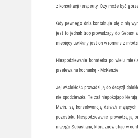
z konsultacji terapeuty. Czy może być gor
Gdy pewnego dnia kontaktuje się z nią wyna
jest to jednak trop prowadzący do Sebastia
miesięcy uwikłany jest on w romans z młodz
Niespodziewanie bohaterka po wielu miesią
przelewa na kochankę - McKenzie.
Jej wściekłość prowadzi ją do decyzji dalekic
nie spodziewała. Te zaś niepokojąco kierują 
Marin, są konsekwencją działań mających 
pozostała. Niespodziewanie prowadzą ją o
małego Sebastiana, która znów staje w cen