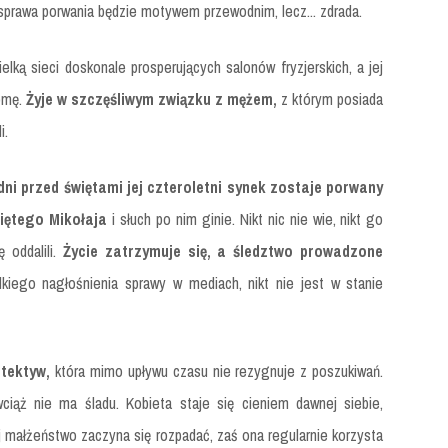
e sprawa porwania będzie motywem przewodnim, lecz... zdrada.
ielką sieci doskonale prosperujących salonów fryzjerskich, a jej
nomę.
Żyje w szczęśliwym związku z mężem,
z którym posiada
i.
dni przed świętami jej czteroletni synek zostaje porwany
więtego Mikołaja
i słuch po nim ginie. Nikt nic nie wie, nikt go
ę oddalili.
Życie zatrzymuje się, a śledztwo prowadzone
kiego nagłośnienia sprawy w mediach, nikt nie jest w stanie
tektyw,
która mimo upływu czasu nie rezygnuje z poszukiwań.
ciąż nie ma śladu. Kobieta staje się cieniem dawnej siebie,
j małżeństwo zaczyna się rozpadać, zaś ona regularnie korzysta