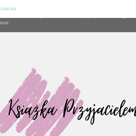
TERACKIE
liver its services and to analyze traffic. Your IP address and us
rmance and security metrics to ensure quality of service, gene
buse.