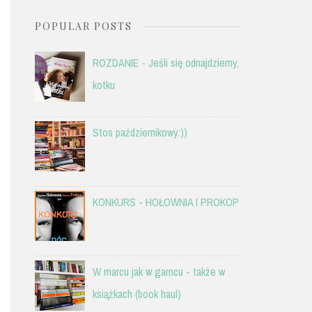
POPULAR POSTS
ROZDANIE - Jeśli się odnajdziemy,
kotku
Stos październikowy:))
KONKURS - HOŁOWNIA I PROKOP
W marcu jak w garncu - także w
książkach (book haul)