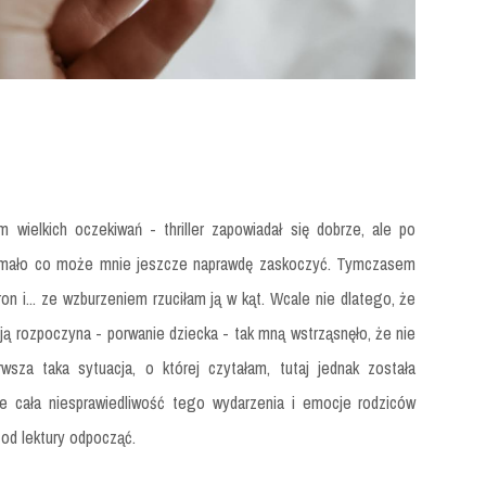
m wielkich oczekiwań - thriller zapowiadał się dobrze, ale po
ku mało co może mnie jeszcze naprawdę zaskoczyć. Tymczasem
ron i... ze wzburzeniem rzuciłam ją w kąt. Wcale nie dlatego, że
e ją rozpoczyna - porwanie dziecka - tak mną wstrząsnęło, że nie
wsza taka sytuacja, o której czytałam, tutaj jednak została
e cała niesprawiedliwość tego wydarzenia i emocje rodziców
m od lektury odpocząć.