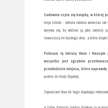
Cudownie czyta się książkę, w której p
moja szkoła - lektura nabiera wówczas tak w
wyrywa się, by widzieć ją jako swoisty p
towarzyszą mi każdego dnia, a które dzięki
Polecam tę lekturę Wam i Waszym po
wszystko jest zgrabnie przetłumacz
prześledzicie miejsca, które naprawdę 
podróż do Rudy Śląskiej.
Zapraszam Was do tego śląskiego mikroświa
A Tobie, Patrycjo, bardzo dziękuję za tę ksią