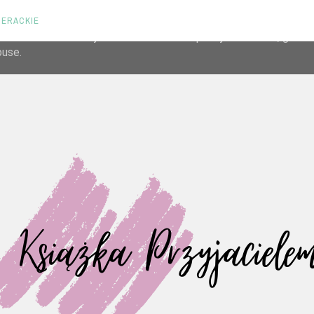
TERACKIE
liver its services and to analyze traffic. Your IP address and us
rmance and security metrics to ensure quality of service, gene
buse.