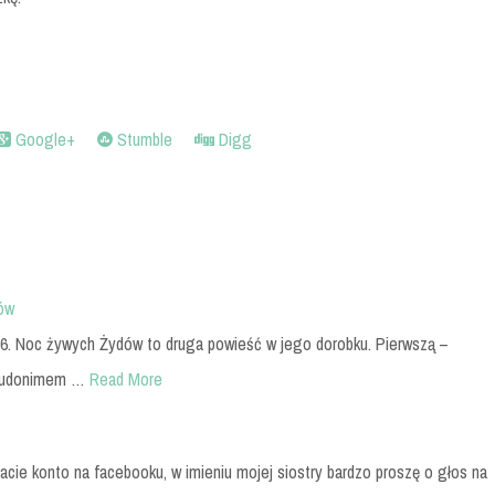
Google+
Stumble
Digg
ów
986. Noc żywych Żydów to druga powieść w jego dorobku. Pierwszą –
seudonimem …
Read More
acie konto na facebooku, w imieniu mojej siostry bardzo proszę o głos na