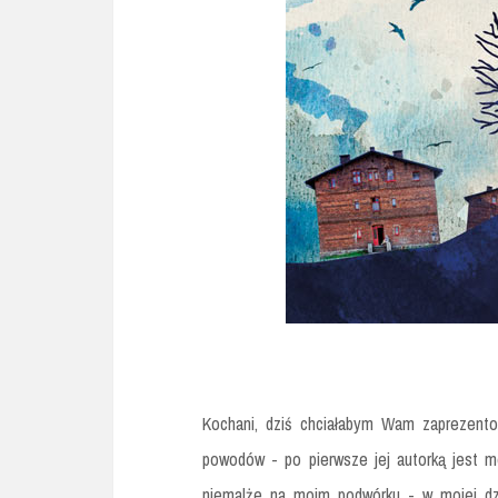
Kochani, dziś chciałabym Wam zaprezento
powodów - po pierwsze jej autorką jest mo
niemalże na moim podwórku - w mojej dzi