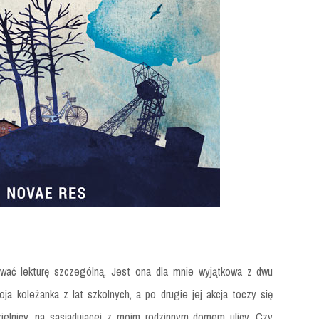
wać lekturę szczególną. Jest ona dla mnie wyjątkowa z dwu
ja koleżanka z lat szkolnych, a po drugie jej akcja toczy się
elnicy, na sąsiadującej z moim rodzinnym domem ulicy. Czy