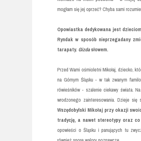
mogłam się jej oprzeć? Chyba sami rozumiec
Opowiastka dedykowana jest dzieciom i
Ryndak w sposób nieprzegadany zmieś
tarapaty.
Gizda
słowem.
Przed Wami ośmioletni Mikołaj, dziecko, któ
na Górnym Śląsku - w tak zwanym familok
rówieśników - szalenie ciekawy świata. N
wrodzonego zainteresowania. Dzieje się 
Wszędobylski Mikołaj przy okazji swo
tradycję, a nawet stereotypy oraz co 
opowieści o Śląsku i panujących tu zwy
również spore walory poznawcze.