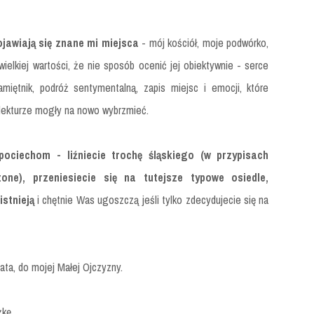
ojawiają się znane mi miejsca
- mój kościół, moje podwórko,
ielkiej wartości, że nie sposób ocenić jej obiektywnie - serce
amiętnik, podróż sentymentalną, zapis miejsc i emocji, które
 lekturze mogły na nowo wybrzmieć.
ciechom - liźniecie trochę śląskiego (w przypisach
one), przeniesiecie się na tutejsze typowe osiedle,
istnieją
i chętnie Was ugoszczą jeśli tylko zdecydujecie się na
ta, do mojej Małej Ojczyzny.
żkę.