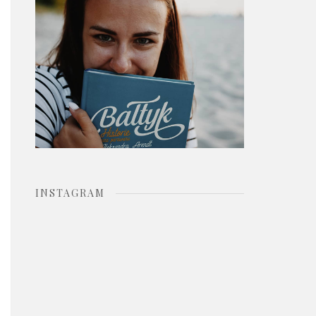
o
r
:
INSTAGRAM