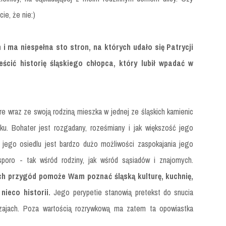
ie, że nie:)
 ma niespełna sto stron, na których udało się Patrycji
cić historię śląskiego chłopca, który lubił wpadać w
re wraz ze swoją rodziną mieszka w jednej ze śląskich kamienic
u. Bohater jest rozgadany, roześmiany i jak większość jego
a jego osiedlu jest bardzo dużo możliwości zaspokajania jego
sporo - tak wśród rodziny, jak wśród sąsiadów i znajomych.
ich przygód pomoże Wam poznać śląską kulturę, kuchnię,
nieco historii.
Jego perypetie stanowią pretekst do snucia
czajach. Poza wartością rozrywkową ma zatem ta opowiastka