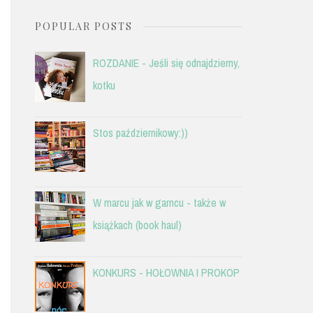
POPULAR POSTS
ROZDANIE - Jeśli się odnajdziemy,
kotku
Stos październikowy:))
W marcu jak w garncu - także w
książkach (book haul)
KONKURS - HOŁOWNIA I PROKOP