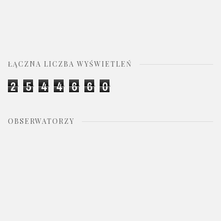
ŁĄCZNA LICZBA WYŚWIETLEŃ
2
5
4
4
6
6
0
OBSERWATORZY