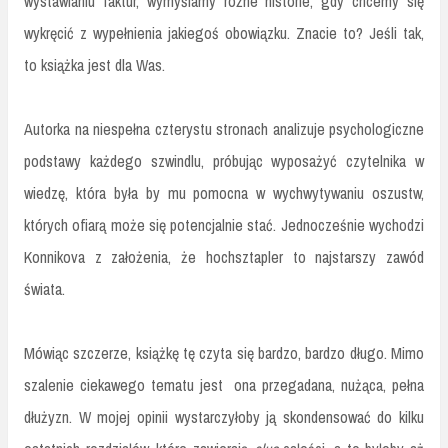
wystawianiu faktur, wymyślamy różne historie, gdy chcemy się
wykręcić z wypełnienia jakiegoś obowiązku. Znacie to? Jeśli tak,
to książka jest dla Was.
Autorka na niespełna czterystu stronach analizuje psychologiczne
podstawy każdego szwindlu, próbując wyposażyć czytelnika w
wiedzę, która była by mu pomocna w wychwytywaniu oszustw,
których ofiarą może się potencjalnie stać. Jednocześnie wychodzi
Konnikova z założenia, że hochsztapler to najstarszy zawód
świata.
Mówiąc szczerze, książkę tę czyta się bardzo, bardzo długo. Mimo
szalenie ciekawego tematu jest ona przegadana, nużąca, pełna
dłużyzn. W mojej opinii wystarczyłoby ją skondensować do kilku