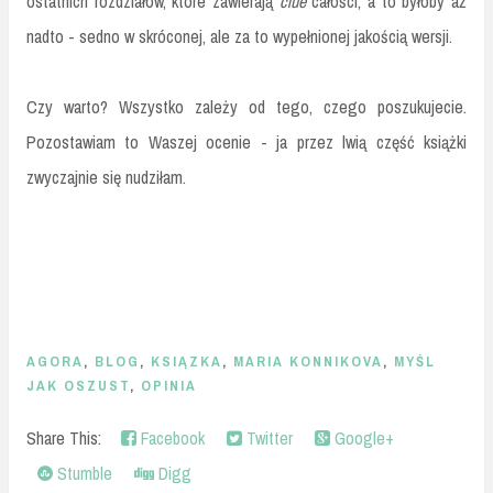
ostatnich rozdziałów, które zawierają
clue
całości, a to byłoby aż
nadto - sedno w skróconej, ale za to wypełnionej jakością wersji.
Czy warto? Wszystko zależy od tego, czego poszukujecie.
Pozostawiam to Waszej ocenie - ja przez lwią część książki
zwyczajnie się nudziłam.
AGORA
,
BLOG
,
KSIĄZKA
,
MARIA KONNIKOVA
,
MYŚL
JAK OSZUST
,
OPINIA
Share This:
Facebook
Twitter
Google+
Stumble
Digg