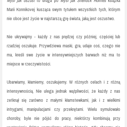
Myśl jak oszust
to druga po
Myśl jak Sherlock Holmes
książka
Marii Konnikovej kusząca swym tytułem wszystkich tych, którym
nie obce jest życie w najstarszą grę świata, jaką jest oszustwo.
Nie ukrywajmy - każdy z nas prędzej czy później, częściej lub
rzadziej oszukuje. Przywdziewa maski, gra, udaje coś, czego nie
ma, kreśli swe życie w intensywniejszych barwach niż ma to
miejsce w rzeczywistości.
Ubarwiamy, kłamiemy, oszukujemy. W różnych celach i z różną
intensywnością. Nie ulega jednak wątpliwości, że każdy z nas
zetknął się zarówno z małymi kłamstewkami, jak i z wielkimi
intrygami, manipulacjami czy przekrętami. Wielu symulowało
choroby, byle nie pójść do pracy, niektórzy kombinują przy