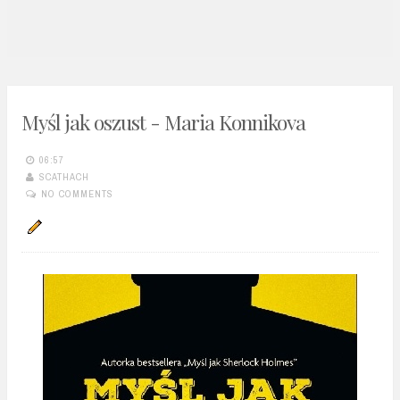
n
t
Myśl jak oszust - Maria Konnikova
06:57
SCATHACH
NO COMMENTS