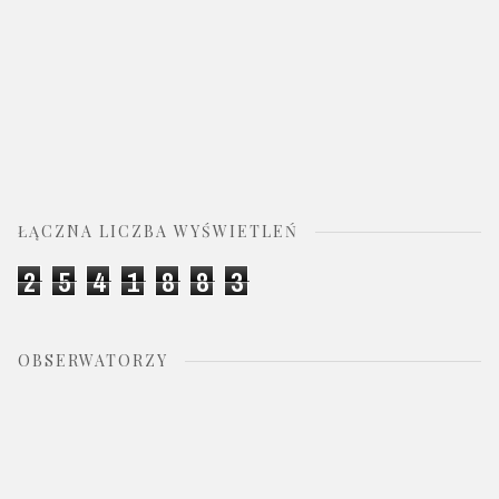
ŁĄCZNA LICZBA WYŚWIETLEŃ
2
5
4
1
8
8
3
OBSERWATORZY