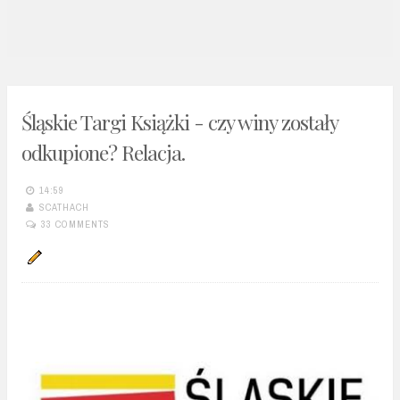
n
t
Śląskie Targi Książki - czy winy zostały
odkupione? Relacja.
14:59
SCATHACH
33 COMMENTS