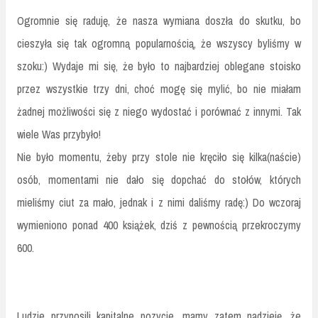
Ogromnie się raduję, że nasza wymiana doszła do skutku, bo
cieszyła się tak ogromną popularnością, że wszyscy byliśmy w
szoku:) Wydaje mi się, że było to najbardziej oblegane stoisko
przez wszystkie trzy dni, choć mogę się mylić, bo nie miałam
żadnej możliwości się z niego wydostać i porównać z innymi. Tak
wiele Was przybyło!
Nie było momentu, żeby przy stole nie kręciło się kilka(naście)
osób, momentami nie dało się dopchać do stołów, których
mieliśmy ciut za mało, jednak i z nimi daliśmy radę:) Do wczoraj
wymieniono ponad 400 książek, dziś z pewnością przekroczymy
600.
Ludzie przynosili kapitalne pozycje, mamy zatem nadzieję, że