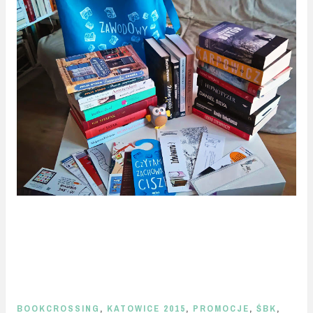
BOOKCROSSING
,
KATOWICE 2015
,
PROMOCJE
,
ŚBK
,