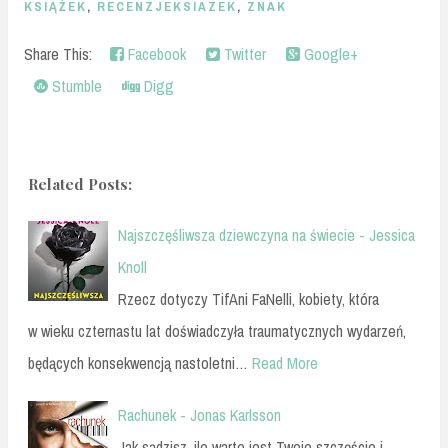
KSIĄŻEK
,
RECENZJEKSIAZEK
,
ZNAK
Share This:
Facebook
Twitter
Google+
Stumble
Digg
Related Posts:
Najszczęśliwsza dziewczyna na świecie - Jessica
Knoll
Rzecz dotyczy TifAni FaNelli, kobiety, która
w wieku czternastu lat doświadczyła traumatycznych wydarzeń,
będących konsekwencją nastoletni…
Read More
Rachunek - Jonas Karlsson
Jak sądzisz, ile warte jest Twoje szczęście i