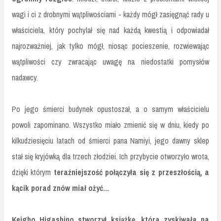
wagi i ci z drobnymi wątpliwościami - każdy mógł zasięgnąć rady u
właściciela, który pochylał się nad każdą kwestią i odpowiadał
najrozważniej, jak tylko mógł, niosąc pocieszenie, rozwiewając
wątpliwości czy zwracając uwagę na niedostatki pomysłów
nadawcy.
Po jego śmierci budynek opustoszał, a o samym właścicielu
powoli zapominano. Wszystko miało zmienić się w dniu, kiedy po
kilkudziesięciu latach od śmierci pana Namiyi, jego dawny sklep
stał się kryjówką dla trzech złodziei. Ich przybycie otworzyło wrota,
dzięki którym
teraźniejszość połączyła się z przeszłością, a
kącik porad znów miał ożyć...
Keigho Higashino stworzył książkę, która zyskiwała na