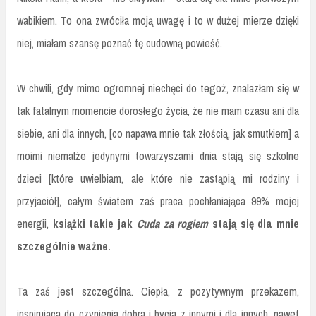
wabikiem. To ona zwróciła moją uwagę i to w dużej mierze dzięki
niej, miałam szansę poznać tę cudowną powieść.
W chwili, gdy mimo ogromnej niechęci do tegoż, znalazłam się w
tak fatalnym momencie dorosłego życia, że nie mam czasu ani dla
siebie, ani dla innych, [co napawa mnie tak złością, jak smutkiem] a
moimi niemalże jedynymi towarzyszami dnia stają się szkolne
dzieci [które uwielbiam, ale które nie zastąpią mi rodziny i
przyjaciół], całym światem zaś praca pochłaniająca 99% mojej
energii,
książki takie jak
Cuda za rogiem
stają się dla mnie
szczególnie ważne.
Ta zaś jest szczególna. Ciepła, z pozytywnym przekazem,
inspirująca do czynienia dobra i bycia z innymi i dla innych, nawet