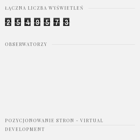
ŁĄCZNA LICZBA WYŚWIETLEŃ
2
5
4
9
5
7
3
OBSERWATORZY
POZYCJONOWANIE STRON - VIRTUAL
DEVELOPMENT