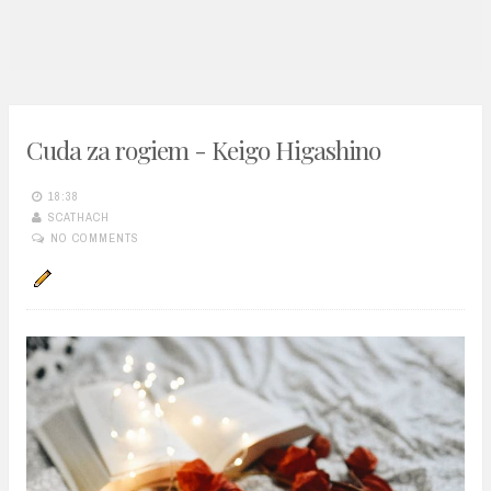
n
t
Cuda za rogiem - Keigo Higashino
18:38
SCATHACH
NO COMMENTS