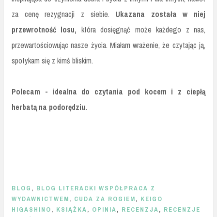
za cenę rezygnacji z siebie.
Ukazana została w niej
przewrotność losu,
która dosięgnąć może każdego z nas,
przewartościowując nasze życia. Miałam wrażenie, że czytając ją,
spotykam się z kimś bliskim.
Polecam - idealna do czytania pod kocem i z ciepłą
herbatą na podorędziu.
BLOG
,
BLOG LITERACKI WSPÓŁPRACA Z
WYDAWNICTWEM
,
CUDA ZA ROGIEM
,
KEIGO
HIGASHINO
,
KSIĄŻKA
,
OPINIA
,
RECENZJA
,
RECENZJE