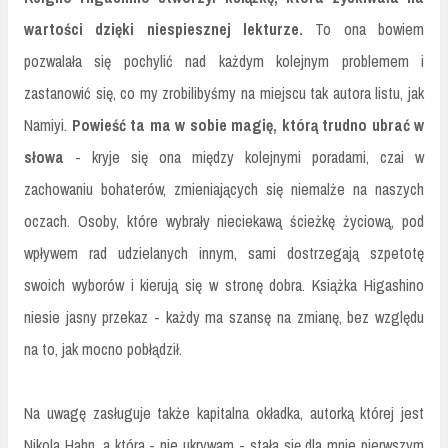
wartości dzięki niespiesznej lekturze.
To ona bowiem
pozwalała się pochylić nad każdym kolejnym problemem i
zastanowić się, co my zrobilibyśmy na miejscu tak autora listu, jak
Namiyi.
Powieść ta ma w sobie magię, którą trudno ubrać w
słowa
- kryje się ona między kolejnymi poradami, czai w
zachowaniu bohaterów, zmieniających się niemalże na naszych
oczach. Osoby, które wybrały nieciekawą ścieżkę życiową, pod
wpływem rad udzielanych innym, sami dostrzegają szpetotę
swoich wyborów i kierują się w stronę dobra. Książka Higashino
niesie jasny przekaz - każdy ma szansę na zmianę, bez względu
na to, jak mocno pobłądził.
Na uwagę zasługuje także kapitalna okładka, autorką której jest
Nikola Hahn, a która - nie ukrywam - stała się dla mnie pierwszym