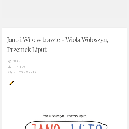
n
t
Jano i Wito w trawie - Wiola Wołoszyn,
Przemek Liput
08:05
SCATHACH
NO COMMENTS