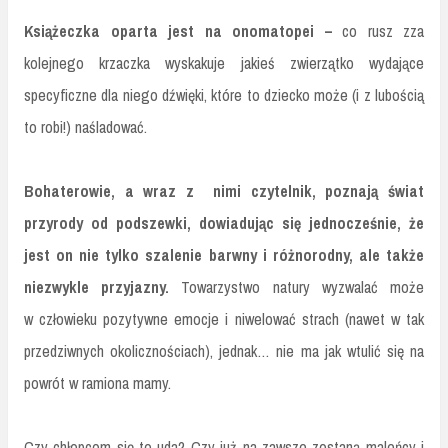
Książeczka oparta jest na onomatopei –
co rusz zza
kolejnego krzaczka wyskakuje jakieś zwierzątko wydające
specyficzne dla niego dźwięki, które to dziecko może (i z lubością
to robi!) naśladować.
Bohaterowie, a wraz z nimi czytelnik, poznają świat
przyrody od podszewki, dowiadując się jednocześnie, że
jest on nie tylko szalenie barwny i różnorodny, ale także
niezwykle przyjazny.
Towarzystwo natury wyzwalać może
w człowieku pozytywne emocje i niwelować strach (nawet w tak
przedziwnych okolicznościach), jednak… nie ma jak wtulić się na
powrót w ramiona mamy.
Czy chłopcom się to uda? Czy już na zawsze zostaną maleńcy i