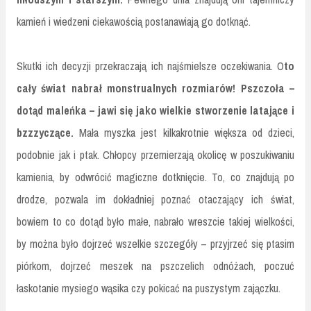
kamień i wiedzeni ciekawością postanawiają go dotknąć.
Skutki ich decyzji przekraczają ich najśmielsze oczekiwania. O
to
cały świat nabrał monstrualnych rozmiarów! Pszczoła –
dotąd maleńka – jawi się jako wielkie stworzenie latające i
bzzzyczące.
Mała myszka jest kilkakrotnie większa od dzieci,
podobnie jak i ptak. Chłopcy przemierzają okolicę w poszukiwaniu
kamienia, by odwrócić magiczne dotknięcie. To, co znajdują po
drodze, pozwala im dokładniej poznać otaczający ich świat,
bowiem to co dotąd było małe, nabrało wreszcie takiej wielkości,
by można było dojrzeć wszelkie szczegóły – przyjrzeć się ptasim
piórkom, dojrzeć meszek na pszczelich odnóżach, poczuć
łaskotanie mysiego wąsika czy pokicać na puszystym zajączku.