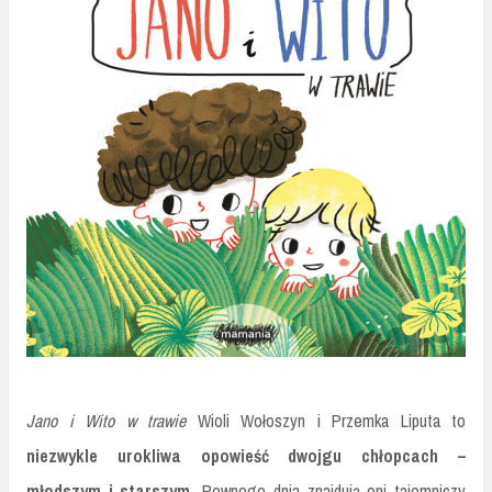
Jano i Wito w trawie
Wioli Wołoszyn i Przemka Liputa to
niezwykle urokliwa opowieść dwojgu chłopcach –
młodszym i starszym.
Pewnego dnia znajdują oni tajemniczy