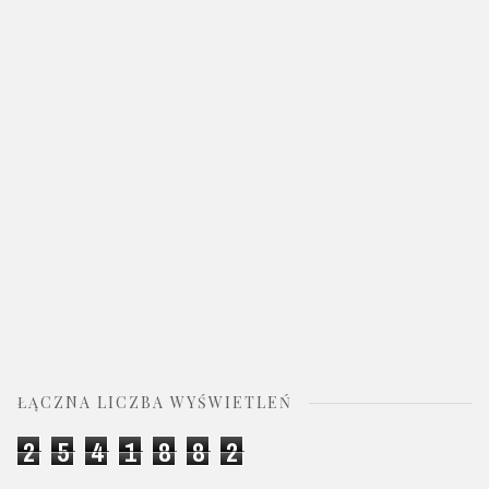
ŁĄCZNA LICZBA WYŚWIETLEŃ
2
5
4
1
8
8
2