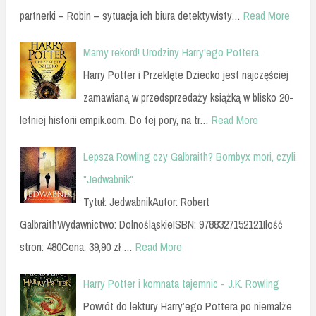
partnerki – Robin – sytuacja ich biura detektywisty…
Read More
Mamy rekord! Urodziny Harry'ego Pottera.
Harry Potter i Przeklęte Dziecko jest najczęściej
zamawianą w przedsprzedaży książką w blisko 20-
letniej historii empik.com. Do tej pory, na tr…
Read More
Lepsza Rowling czy Galbraith? Bombyx mori, czyli
"Jedwabnik".
Tytuł: JedwabnikAutor: Robert
GalbraithWydawnictwo: DolnośląskieISBN: 9788327152121Ilość
stron: 480Cena: 39,90 zł …
Read More
Harry Potter i komnata tajemnic - J.K. Rowling
Powrót do lektury Harry’ego Pottera po niemalże