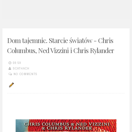
n
t
Dom tajemnic. Starcie światów - Chris
Columbus, Ned Vizzini i Chris Rylander
09:59
SCATHACH
NO COMMENTS