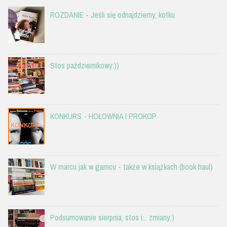
ROZDANIE - Jeśli się odnajdziemy, kotku
Stos październikowy:))
KONKURS - HOŁOWNIA I PROKOP
W marcu jak w garncu - także w książkach (book haul)
Podsumowanie sierpnia, stos i... zmiany:)