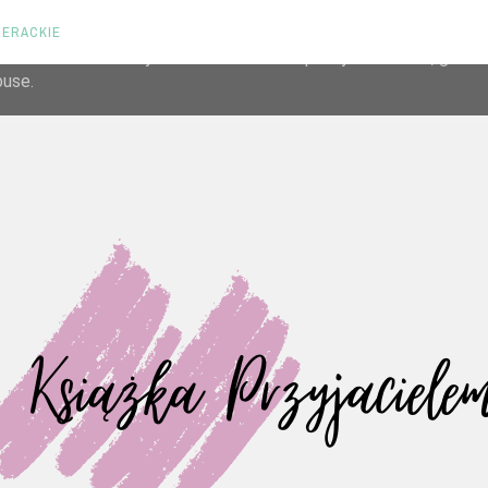
TERACKIE
liver its services and to analyze traffic. Your IP address and us
rmance and security metrics to ensure quality of service, gene
buse.