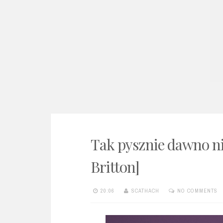
e
n
t
Tak pysznie dawno ni
Britton]
20:06
SCATHACH
NO COMMENTS