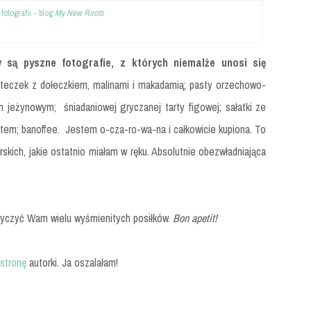
 fotografii - blog
My New Roots
 są pyszne fotografie, z których niemalże unosi się
steczek z dołeczkiem, malinami i makadamią; pasty orzechowo-
m jeżynowym; śniadaniowej gryczanej tarty figowej; sałatki ze
tem; banoffee. Jestem o-cza-ro-wa-na i całkowicie kupiona. To
rskich, jakie ostatnio miałam w ręku. Absolutnie obezwładniająca
 życzyć Wam wielu wyśmienitych posiłków.
Bon apetit!
stronę
autorki. Ja oszalałam!