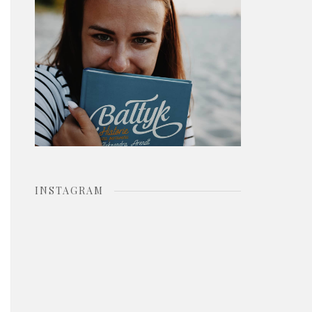
o
r
:
INSTAGRAM