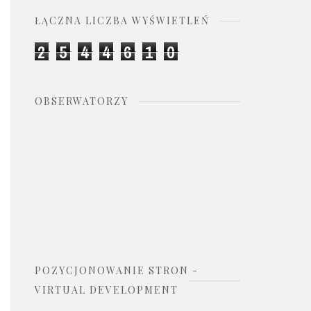
ŁĄCZNA LICZBA WYŚWIETLEŃ
2
5
4
4
6
1
0
OBSERWATORZY
POZYCJONOWANIE STRON -
VIRTUAL DEVELOPMENT