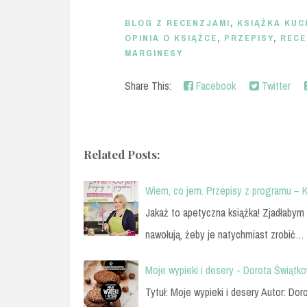
BLOG Z RECENZJAMI
,
KSIĄŻKA KU
OPINIA O KSIĄŻCE
,
PRZEPISY
,
RECE
MARGINESY
Share This:
Facebook
Twitter
Related Posts:
Wiem, co jem. Przepisy z programu – K
Jakaż to apetyczna książka! Zjadłabym 
nawołują, żeby je natychmiast zrobić…
Moje wypieki i desery - Dorota Świątk
Tytuł: Moje wypieki i desery Autor: 