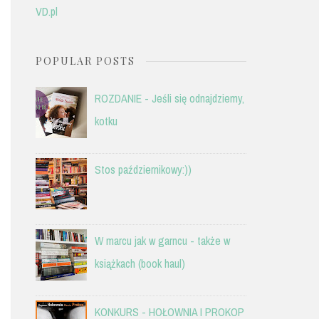
VD.pl
POPULAR POSTS
ROZDANIE - Jeśli się odnajdziemy,
kotku
Stos październikowy:))
W marcu jak w garncu - także w
książkach (book haul)
KONKURS - HOŁOWNIA I PROKOP