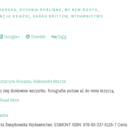
CHARSKA
,
KUCHNIA ROŚLINNA
,
MY NEW ROOTS
,
NZJA KSIĄŻKI
,
SARAH BRITTON
,
WYDAWNICTWO
Google+
Stumble
Digg
atarzyna Bosacka, Aleksandra Misztal
z niej dosłownie wszystko, fotografie potraw aż do mnie krzyczą,
Read More
owska
Dorota Świątkowska Wydawnictwo: EGMONT ISBN: 978-83-237-6116-7 Cena: