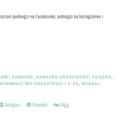
oszeń (jednego na Facebooku, jednego na Instagramie i
JAMI
,
KONKURS
,
KONKURS URODZINOWY
,
KSIĄŻKA
,
WYDAWNICTWO PRÓSZYŃSKI I S-KA
,
WYGRAJ
Google+
Stumble
Digg