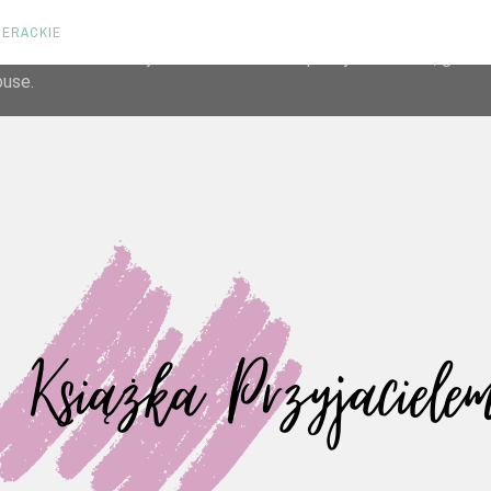
TERACKIE
liver its services and to analyze traffic. Your IP address and us
rmance and security metrics to ensure quality of service, gene
buse.