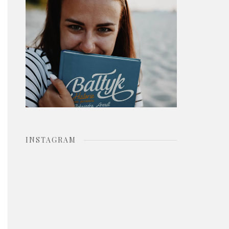
o
r
:
INSTAGRAM