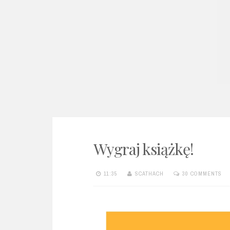
e
n
t
Wygraj książkę!
11:35
SCATHACH
30 COMMENTS