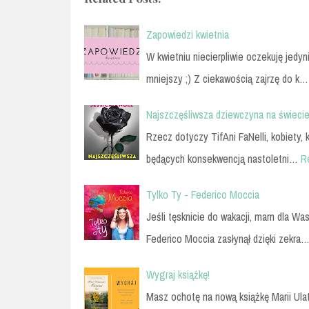
Zapowiedzi kwietnia
W kwietniu niecierpliwie oczekuję jedy
mniejszy ;) Z ciekawością zajrzę do k…
Najszczęśliwsza dziewczyna na świecie
Rzecz dotyczy TifAni FaNelli, kobiety,
będących konsekwencją nastoletni…
R
Tylko Ty - Federico Moccia
Jeśli tęsknicie do wakacji, mam dla Was
Federico Moccia zasłynął dzięki zekra
Wygraj książkę!
Masz ochotę na nową książkę Marii Ulat