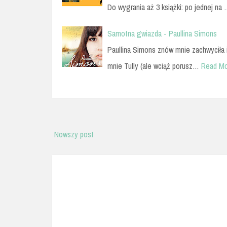
Do wygrania aż 3 książki: po jednej na
Samotna gwiazda - Paullina Simons
Paullina Simons znów mnie zachwyciła i
mnie Tully (ale wciąż porusz…
Read M
Nowszy post