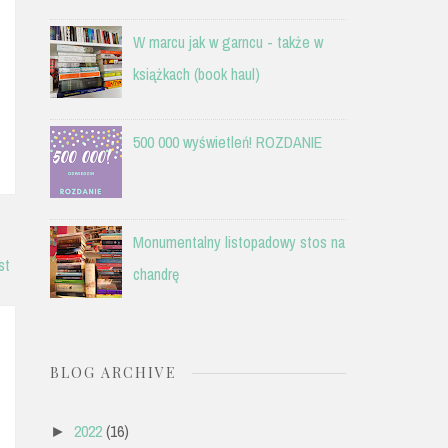
W marcu jak w garncu - także w
książkach (book haul)
500 000 wyświetleń! ROZDANIE
Monumentalny listopadowy stos na
st
chandrę
BLOG ARCHIVE
2022
(16)
►