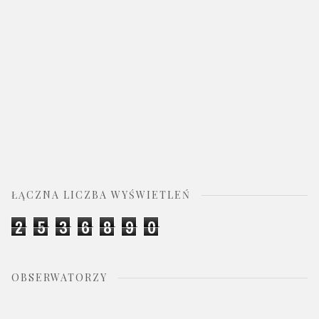
ŁĄCZNA LICZBA WYŚWIETLEŃ
2
5
3
6
8
9
0
OBSERWATORZY