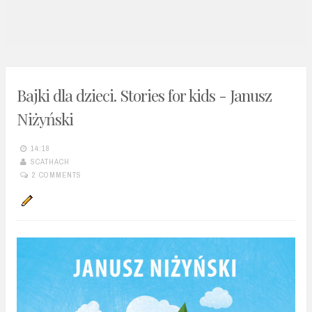
n
t
Bajki dla dzieci. Stories for kids - Janusz
Niżyński
14:18
SCATHACH
2 COMMENTS