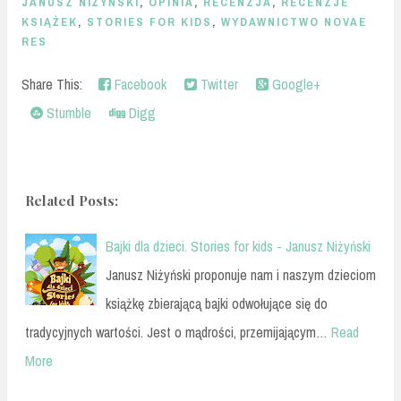
JANUSZ NIŻYŃSKI
,
OPINIA
,
RECENZJA
,
RECENZJE
KSIĄŻEK
,
STORIES FOR KIDS
,
WYDAWNICTWO NOVAE
RES
Share This:
Facebook
Twitter
Google+
Stumble
Digg
Related Posts:
Bajki dla dzieci. Stories for kids - Janusz Niżyński
Janusz Niżyński proponuje nam i naszym dzieciom
książkę zbierającą bajki odwołujące się do
tradycyjnych wartości. Jest o mądrości, przemijającym…
Read
More