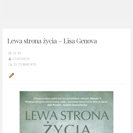
n
t
Lewa strona życia – Lisa Genova
16:29
SCATHACH
15 COMMENTS