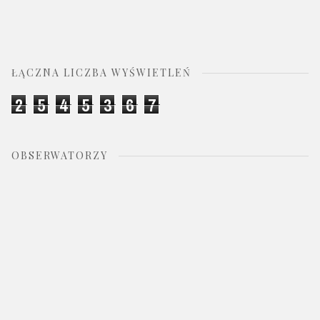
ŁĄCZNA LICZBA WYŚWIETLEŃ
2
5
4
5
3
6
7
OBSERWATORZY