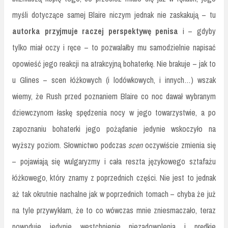
myśli dotyczące samej Blaire niczym jednak nie zaskakują – tu
autorka przyjmuje raczej perspektywę penisa
i – gdyby
tylko miał oczy i ręce – to pozwalałby mu samodzielnie napisać
opowieść jego reakcji na atrakcyjną bohaterkę. Nie brakuje – jak to
u Glines – scen łóżkowych (i lodówkowych, i innych…) wszak
wiemy, że Rush przed poznaniem Blaire co noc dawał wybranym
dziewczynom łaskę spędzenia nocy w jego towarzystwie, a po
zapoznaniu bohaterki jego pożądanie jedynie wskoczyło na
wyższy poziom. Słownictwo podczas
scen
oczywiście zmienia się
– pojawiają się wulgaryzmy i cała reszta językowego sztafażu
łóżkowego, który znamy z poprzednich części. Nie jest to jednak
aż tak okrutnie nachalne jak w poprzednich tomach – chyba że już
na tyle przywykłam, że to co wówczas mnie zniesmaczało, teraz
powoduje jedynie westchnienie niezadowolenia i prędkie