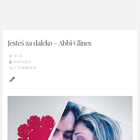
n
t
Jesteś za daleko – Abbi Glines
10:30
SCATHACH
7 COMMENTS