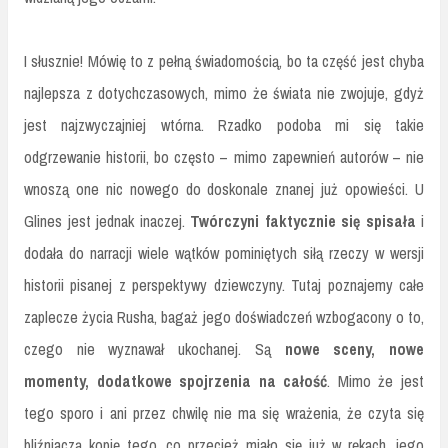
I słusznie! Mówię to z pełną świadomością, bo ta część jest chyba
najlepsza z dotychczasowych, mimo że świata nie zwojuje, gdyż
jest najzwyczajniej wtórna. Rzadko podoba mi się takie
odgrzewanie historii, bo często – mimo zapewnień autorów – nie
wnoszą one nic nowego do doskonale znanej już opowieści. U
Glines jest jednak inaczej.
Twórczyni faktycznie się spisała
i
dodała do narracji wiele wątków pominiętych siłą rzeczy w wersji
historii pisanej z perspektywy dziewczyny. Tutaj poznajemy całe
zaplecze życia Rusha, bagaż jego doświadczeń wzbogacony o to,
czego nie wyznawał ukochanej. Są
nowe sceny, nowe
momenty, dodatkowe spojrzenia na całość
. Mimo że jest
tego sporo i ani przez chwilę nie ma się wrażenia, że czyta się
bliźniaczą kopię tego, co przecież miało się już w rękach, jego