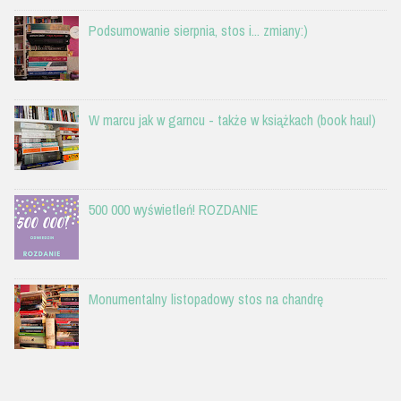
Podsumowanie sierpnia, stos i... zmiany:)
W marcu jak w garncu - także w książkach (book haul)
500 000 wyświetleń! ROZDANIE
Monumentalny listopadowy stos na chandrę