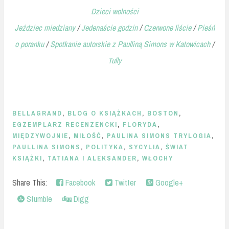
Dzieci wolności
Jeździec miedziany
/
Jedenaście godzin
/
Czerwone liście
/
Pieśń
o poranku
/
Spotkanie autorskie z Paulliną Simons w Katowicach
/
Tully
BELLAGRAND
,
BLOG O KSIĄŻKACH
,
BOSTON
,
EGZEMPLARZ RECENZENCKI
,
FLORYDA
,
MIĘDZYWOJNIE
,
MIŁOŚĆ
,
PAULINA SIMONS TRYLOGIA
,
PAULLINA SIMONS
,
POLITYKA
,
SYCYLIA
,
ŚWIAT
KSIĄŻKI
,
TATIANA I ALEKSANDER
,
WŁOCHY
Share This:
Facebook
Twitter
Google+
Stumble
Digg