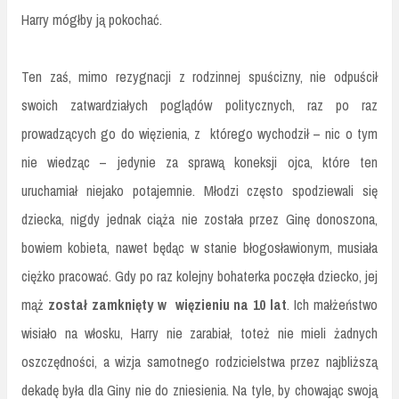
Harry mógłby ją pokochać.
Ten zaś, mimo rezygnacji z rodzinnej spuścizny, nie odpuścił
swoich zatwardziałych poglądów politycznych, raz po raz
prowadzących go do więzienia, z którego wychodził – nic o tym
nie wiedząc – jedynie za sprawą koneksji ojca, które ten
uruchamiał niejako potajemnie. Młodzi często spodziewali się
dziecka, nigdy jednak ciąża nie została przez Ginę donoszona,
bowiem kobieta, nawet będąc w stanie błogosławionym, musiała
ciężko pracować. Gdy po raz kolejny bohaterka poczęła dziecko, jej
mąż
został zamknięty w więzieniu na 10 lat
. Ich małżeństwo
wisiało na włosku, Harry nie zarabiał, toteż nie mieli żadnych
oszczędności, a wizja samotnego rodzicielstwa przez najbliższą
dekadę była dla Giny nie do zniesienia. Na tyle, by chowając swoją