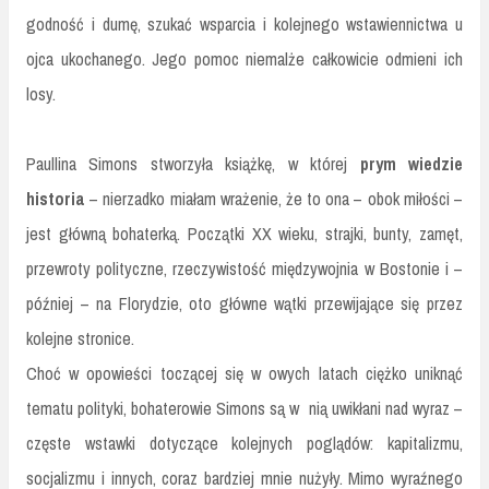
godność i dumę, szukać wsparcia i kolejnego wstawiennictwa u
ojca ukochanego. Jego pomoc niemalże całkowicie odmieni ich
losy.
Paullina Simons stworzyła książkę, w której
prym wiedzie
historia
– nierzadko miałam wrażenie, że to ona – obok miłości –
jest główną bohaterką. Początki XX wieku, strajki, bunty, zamęt,
przewroty polityczne, rzeczywistość międzywojnia w Bostonie i –
później – na Florydzie, oto główne wątki przewijające się przez
kolejne stronice.
Choć w opowieści toczącej się w owych latach ciężko uniknąć
tematu polityki, bohaterowie Simons są w nią uwikłani nad wyraz –
częste wstawki dotyczące kolejnych poglądów: kapitalizmu,
socjalizmu i innych, coraz bardziej mnie nużyły. Mimo wyraźnego