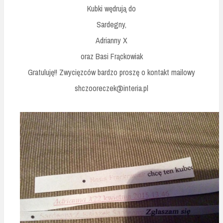
Kubki wędrują do
Sardegny,
Adrianny X
oraz Basi Frąckowiak
Gratuluję!! Zwycięzców bardzo proszę o kontakt mailowy
shczooreczek@interia.pl