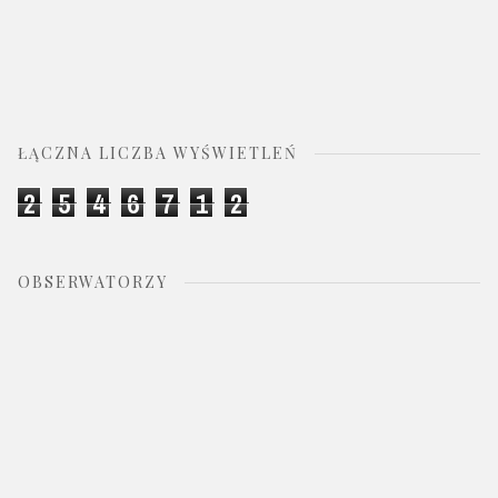
ŁĄCZNA LICZBA WYŚWIETLEŃ
2
5
4
6
7
1
2
OBSERWATORZY