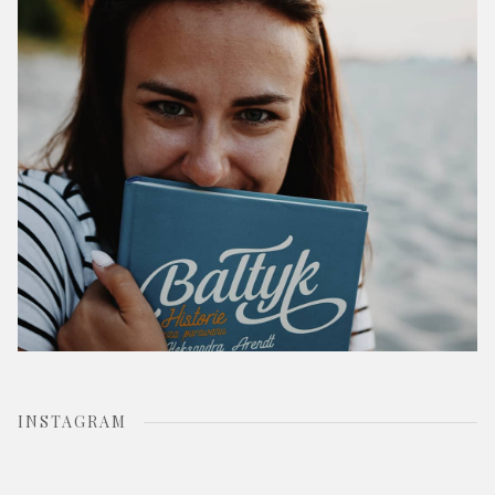
o
r
:
INSTAGRAM