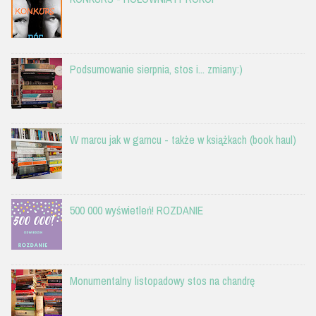
Podsumowanie sierpnia, stos i... zmiany:)
W marcu jak w garncu - także w książkach (book haul)
500 000 wyświetleń! ROZDANIE
Monumentalny listopadowy stos na chandrę