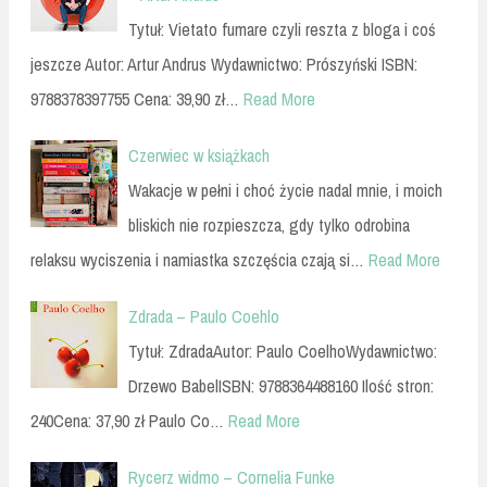
Tytuł: Vietato fumare czyli reszta z bloga i coś
jeszcze Autor: Artur Andrus Wydawnictwo: Prószyński ISBN:
9788378397755 Cena: 39,90 zł…
Read More
Czerwiec w książkach
Wakacje w pełni i choć życie nadal mnie, i moich
bliskich nie rozpieszcza, gdy tylko odrobina
relaksu wyciszenia i namiastka szczęścia czają si…
Read More
Zdrada – Paulo Coehlo
Tytuł: ZdradaAutor: Paulo CoelhoWydawnictwo:
Drzewo BabelISBN: 9788364488160 Ilość stron:
240Cena: 37,90 zł Paulo Co…
Read More
Rycerz widmo – Cornelia Funke