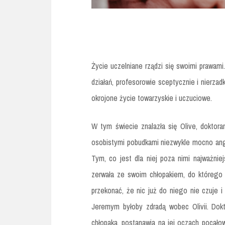
Życie uczelniane rządzi się swoimi prawam
działań, profesorowie sceptycznie i nierza
okrojone życie towarzyskie i uczuciowe.
W tym świecie znalazła się Olive, doktora
osobistymi pobudkami niezwykle mocno anga
Tym, co jest dla niej poza nimi najważnie
zerwała ze swoim chłopakiem, do którego o
przekonać, że nic już do niego nie czuje 
Jeremym byłoby zdradą wobec Olivii. Dok
chłopaka, postanawia na jej oczach pocał