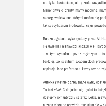
nie tylko kawiarniane, ale przede wszystki
Mamy bitwę o granty, mamy mobbing, mamy
szereg wątków, nad którymi można się poch
tak specyficznym środowisku, czyni powieść
Bardzo zgrabnie wykorzystany przez Ali 
się uwielbia i nienawidzi, angażujące i b
- w tym wypadku - przez mężczyzn - to 
bardziej, że spektrum akademickich pracow
aspiracje, inne preferencje, każdy też po zd
Autorka świetnie ograła znane wątki, dostarc
To taki
chick lit
do jakich się tęskni.Ta ksi
dostępny romantyczny sztafaż. Lekka, niew
nużąca (choć po prawdzie musiałam się w nią