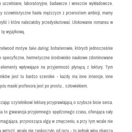
m uczelniane, laboratoryjne, badawcze i wreszcie wykładowcze.
 szowinistyczne hasła mężczyzn z przerostem ambicji, mamy
ylić i które należałoby przedyskutować. Ulokowanie romansu w
 tę wyjątkową.
Hazelwood motyw
fake dating,
bohaterowie, których jednocześnie
ardzo specyficzne, hermetyczne środowisko naukowe zdominowane
elementy wpływające na przyjemność płynącą z lektury. Tym
ników jest tu bardzo szerokie - każdy ma inne intencje, inne
jęciu maski profesora jest po prostu... człowiekiem.
zając czytelnikowi lekturę przyprawiającą o szybsze bicie serca.
ążka to gwarancja przyjemnego spędzonego czasu, oferująca cały
ymagająca, przynosząca ulgę w zmęczeniu, a przy tym wcale nie
 wgryźć, wcale nie zaskoczyło od razu - tu jednak winą obarczą