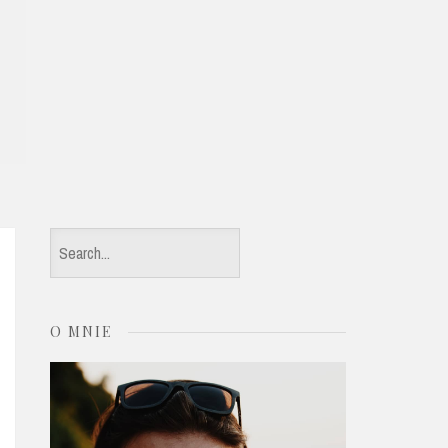
S
e
a
O MNIE
r
c
h
f