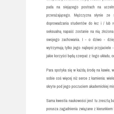
pada na siejącego postrach na uczeln
przerażającego. Mężczyzna słynie ze sw
doprowadzania studentów do łez i / lub r
seksualną napaść zostanie na nią złożona
swojego zachowania. I - o dziwo - dziej
wytrzymują tylko jego najlepsi przyjaciele
jakie korzyści będą czerpać z tego układu, o
Para spotyka się w każdą środę na kawie, 
sobie coś więcej niż serce z kamienia: wiel
skryte pod jego poczuciem akademickiej misj
Sama kwestia naukowości jest tu zresztą bar
porusza zagadnienia związane z kierunkie