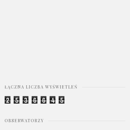
ŁĄCZNA LICZBA WYŚWIETLEŃ
2
5
3
6
6
4
5
OBSERWATORZY