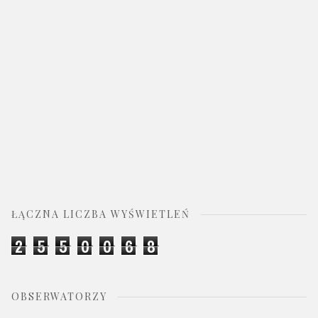
ŁĄCZNA LICZBA WYŚWIETLEŃ
2
5
5
0
0
6
8
OBSERWATORZY