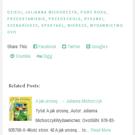
DZIECI
,
JULIANNA MICHORCZYK
,
PORY ROKU
,
PRZEDSTAWIENIE
,
PRZEDSZKOLE
,
RYSUNKI
,
SCENARIUSZE
,
SPEKTAKL
,
WIERSZE
,
WYDAWNICTWO
OVO
Share This:
Facebook
Twitter
Google+
Stumble
Digg
Related Posts:
A jak urosnę… – Julianna Michorczyk
Tytuł: A jak urosnę...Autor: Julianna
MichorczykWydawnictwo: OvoISBN: 978-83-
935709-0-4Ilość stron: 42 A jak urosnę… to…
Read More