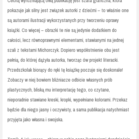
Cechą wyróżniającą ową publikację jest szata graficzna, która
pokazuje jak silny jest związek autorki z dziećmi – to właśnie one
są autorami ilustracji wykorzystanych przy tworzeniu oprawy
książki. Co więcej – obrazki te nie są jedynie dodatkiem do
całości, lecz równoprawnymi elementami, stawianymi na jednej
szali z tekstami Michorczyk. Dopiero współistnienie obu jest
pełnią, do której dążyła autorka, tworząc ów projekt literacki.
Przedszkolak biorący do ręki tę książkę poczuje się doskonale!
Zobaczy w niej bowiem bliźniacze odbicie własnych prób
plastycznych, bliską mu interpretację tego, co czytane,
nieporadnie stawiane kreski, kropki, wypełniane kolorami. Przekaz
będzie dla niego jasny i oczywisty, a sama publikacja natychmiast
przyjęta jako własna i swojska.