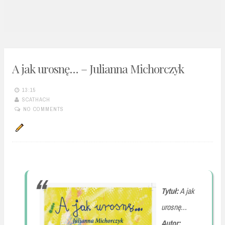
n
t
A jak urosnę… – Julianna Michorczyk
13:15
SCATHACH
NO COMMENTS
Tytuł:
A jak
urosnę...
Autor: