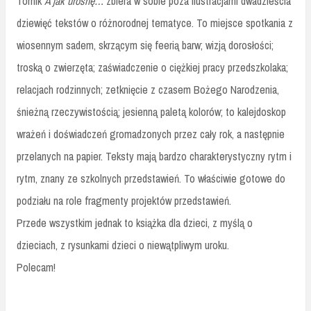
Tomik
A jak urosnę…
zbiera w sobie poza ilustracjami dwadzieścia
dziewięć tekstów o różnorodnej tematyce. To miejsce spotkania z
wiosennym sadem, skrzącym się feerią barw; wizją dorosłości;
troską o zwierzęta; zaświadczenie o ciężkiej pracy przedszkolaka;
relacjach rodzinnych; zetknięcie z czasem Bożego Narodzenia,
śnieżną rzeczywistością; jesienną paletą kolorów; to kalejdoskop
wrażeń i doświadczeń gromadzonych przez cały rok, a następnie
przelanych na papier. Teksty mają bardzo charakterystyczny rytm i
rytm, znany ze szkolnych przedstawień. To właściwie gotowe do
podziału na role fragmenty projektów przedstawień.
Przede wszystkim jednak to książka dla dzieci, z myślą o
dzieciach, z rysunkami dzieci o niewątpliwym uroku.
Polecam!