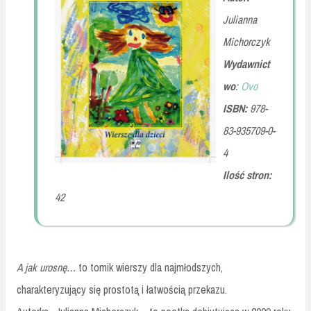
Julianna
Michorczyk
Wydawnict
wo
:
Ovo
ISBN:
978-
83-935709-0-
4
Ilość stron:
42
A jak urosnę…
to tomik wierszy dla najmłodszych,
charakteryzujący się prostotą i łatwością przekazu.