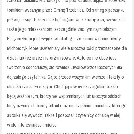
Autorka- Julianna Michorczyk – to poetka debiutująca w 2009 roku,
tomikiem wydanym przez Gminę Trzebnica. Od samego początku
poświęca soje teksty miastu i regionowi, z którego się wywodzi, a
także jego mieszkańcom, szczególnie zaś tym najmłodszym.
Książeczka ta jest wyjątkowa dlatego, że zbiera w sobie teksty
Michorczyk, które uświetniały wiele uroczystości przeznaczone dla
dzieci lub też przez nie organizowane. Autorce nie obce jest
tworzenie scenariuszy, ale również utworów przeznaczonych dla
dojrzałego czytelnika. Są to przede wszystkim wiersze i teksty o
charakterze satyrycznym. Choć jej utwory szczególnie bliskie
będą właśnie tym, którzy we wspomnianych już uroczystościach
brały czynny lub bierny udział oraz mieszkańcom miasta, z którego
autorka się wywodzi, także i pozostali czytelnicy odnajdą w niej
wiele interesujących miejsc.