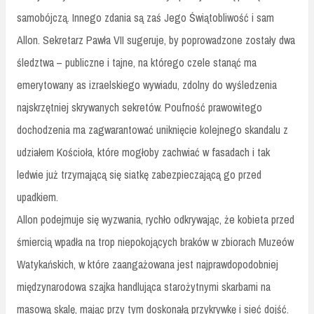
samobójczą. Innego zdania są zaś Jego Świątobliwość i sam
Allon. Sekretarz Pawła VII sugeruje, by poprowadzone zostały dwa
śledztwa – publiczne i tajne, na którego czele stanąć ma
emerytowany as izraelskiego wywiadu, zdolny do wyśledzenia
najskrzętniej skrywanych sekretów. Poufność prawowitego
dochodzenia ma zagwarantować uniknięcie kolejnego skandalu z
udziałem Kościoła, które mogłoby zachwiać w fasadach i tak
ledwie już trzymającą się siatkę zabezpieczającą go przed
upadkiem.
Allon podejmuje się wyzwania, rychło odkrywając, że kobieta przed
śmiercią wpadła na trop niepokojących braków w zbiorach Muzeów
Watykańskich, w które zaangażowana jest najprawdopodobniej
międzynarodowa szajka handlująca starożytnymi skarbami na
masową skalę, mając przy tym doskonałą przykrywkę i sieć dojść.