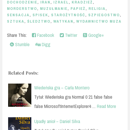
DOCHODZENIE
,
IRAN
,
IZRAEL
,
KRADZIEŻ
,
MORDERSTWO
,
MUZUŁMANIE
,
PAPIEŻ
,
RELIGIA
,
SENSACJA
,
SPISEK
,
STAROŻYTNOŚĆ
,
SZPIEGOSTWO
,
SZTUKA
,
ŚLEDZTWO
,
WATYKAN
,
WYDAWNICTWO MUZA
Share This:
Facebook
Twitter
Google+
Stumble
Digg
Related Posts:
Wiedeńska gra – Carla Montero
Tytuł: Wiedeńska gra Normal 0 21 false false
false MicrosoftInternetExplorer4 …
Read More
Upadły anioł – Daniel Silva