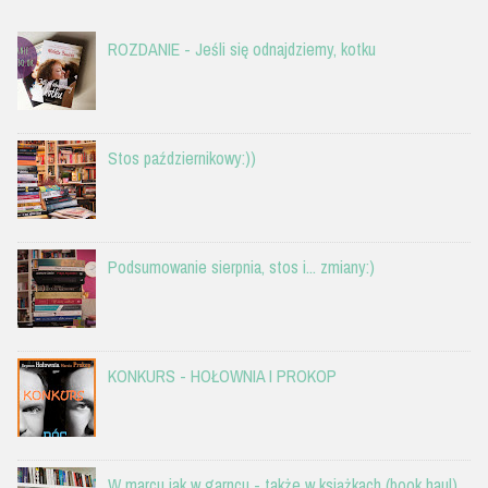
ROZDANIE - Jeśli się odnajdziemy, kotku
Stos październikowy:))
Podsumowanie sierpnia, stos i... zmiany:)
KONKURS - HOŁOWNIA I PROKOP
W marcu jak w garncu - także w książkach (book haul)