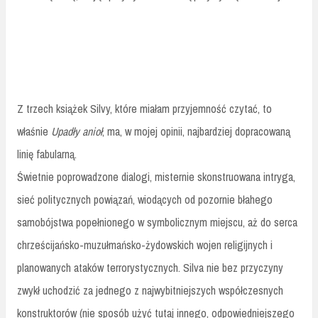
Z trzech książek Silvy, które miałam przyjemność czytać, to
właśnie
Upadły anioł
, ma, w mojej opinii, najbardziej dopracowaną
linię fabularną.
Świetnie poprowadzone dialogi, misternie skonstruowana intryga,
sieć politycznych powiązań, wiodących od pozornie błahego
samobójstwa popełnionego w symbolicznym miejscu, aż do serca
chrześcijańsko-muzułmańsko-żydowskich wojen religijnych i
planowanych ataków terrorystycznych. Silva nie bez przyczyny
zwykł uchodzić za jednego z najwybitniejszych współczesnych
konstruktorów (nie sposób użyć tutaj innego, odpowiedniejszego