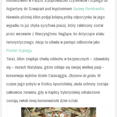
morderstwem w Paryżu, a poprowadziło czytelników i szpiega od
Argentyny do Szwajcarii pod kryptonimem
Sprawy Rembrandta
.
Niewiele później Allon podjął kolejną próbę odpoczynku (w jego
wypadku to już chyba syzyfowa praca), który zakłócony został
przez wezwanie z Waszyngtonu. Naglące, bo dotyczące ataku
terrorystycznego. Akcja ta utkwiła w pamięci odbiorców jako
Portret Szpiega
.
Teraz, Allon znajduje chwilę oddechu w bezpiecznych – zdawałoby
się – murach Watykanu, gdzie oddaje się swojej wielkiej pasji –
konserwuje wybitne dzieło Caravaggia,
Złożenie do grobu
. W
czasie jego pobytu w Stolicy Apostolskiej, ułuda ochrony zostaje
całkowicie zerwana, gdy w Kaplicy Sykstyńskiej odnalezione
zostają zwłoki innej konserwatorki dzieł sztuki.