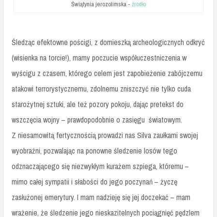
Świątynia jerozolimska -
źrodło
Śledząc efektowne pościgi, z domieszką archeologicznych odkryć
(wisienka na torcie!), mamy poczucie współuczestniczenia w
wyścigu z czasem, którego celem jest zapobieżenie zabójczemu
atakowi terrorystycznemu, zdolnemu zniszczyć nie tylko cuda
starożytnej sztuki, ale też pozory pokoju, dając pretekst do
wszczęcia wojny – prawdopodobnie o zasięgu
światowym.
Z niesamowitą fertycznością prowadzi nas Silva zaułkami swojej
wyobraźni, pozwalając na ponowne śledzenie losów tego
odznaczającego się niezwykłym kurażem szpiega, któremu –
mimo całej sympatii i słabości do jego poczynań – życzę
zasłużonej emerytury. I mam nadzieję się jej doczekać – mam
wrażenie, że śledzenie jego nieskazitelnych pociągnięć pędzlem