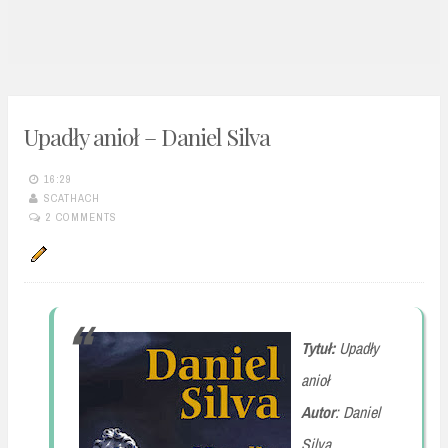
n
t
Upadły anioł – Daniel Silva
16:29
SCATHACH
2 COMMENTS
Tytuł:
Upadły
anioł
Autor
: Daniel
Silva