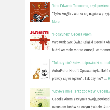
"Nos Edwarda Trencoma, czyli powieśc 
"Tylko Anglik zwierza się najpierw przy
More
"Podarunek" Cecelia Ahern
Wydawnictwo: Świat Książki Cecelia Ah
budzi we mnie morze emocji. W mome
"Tak czy nie? Łatwe odpowiedzi na tru
AutorPeter Kreeft Oprawamiękka Ilość
prawdy są wszędzie" „Tak czy nie? …
R
"Gdybyś mnie teraz zobaczył" Cecelia
Cecelia Ahern zasłynęła swoją powieści
uznaniem fanów na całym świecie. Aut