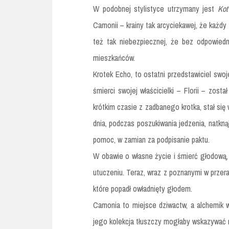
W podobnej stylistyce utrzymany jest
Kot
Camonii – krainy tak arcyciekawej, że każdy 
też tak niebezpiecznej, że bez odpowied
mieszkańców.
Krotek Echo, to ostatni przedstawiciel swo
śmierci swojej właścicielki – Florii – zost
krótkim czasie z zadbanego krotka, stał s
dnia, podczas poszukiwania jedzenia, natkną
pomoc, w zamian za podpisanie paktu.
W obawie o własne życie i śmierć głodową, 
utuczeniu. Teraz, wraz z poznanymi w przer
które popadł owładnięty głodem.
Camonia to miejsce dziwactw, a alchemik 
jego kolekcja tłuszczy mogłaby wskazywać 