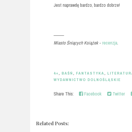
Jest naprawdę bardzo, bardzo dobrze!
_____
Miasto Śniących Książek
-
recenzja
.
4+
,
BAŚŃ
,
FANTASTYKA
,
LITERATU
WYDAWNICTWO DOLNOŚLĄSKIE
Share This:
Facebook
Twitter
Related Posts: