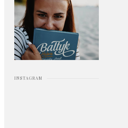
o
r
:
INSTAGRAM