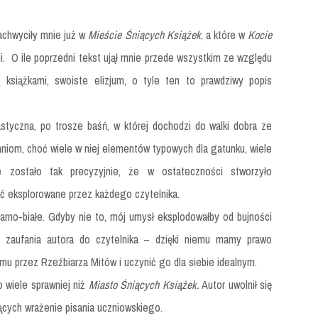
zachwyciły mnie już w
Mieście Śniących Książek
, a które w
Kocie
i.
O ile poprzedni tekst ujął mnie przede wszystkim ze względu
książkami, swoiste elizjum, o tyle ten to prawdziwy popis
styczna, po trosze baśń, w której dochodzi do walki dobra ze
iom, choć wiele w niej elementów typowych dla gatunku, wiele
ne zostało tak precyzyjnie, że w ostateczności stworzyło
ć eksplorowane przez każdego czytelnika.
zarno-białe. Gdyby nie to, mój umysł eksplodowałby od bujności
d zaufania autora do czytelnika – dzięki niemu mamy prawo
u przez Rzeźbiarza Mitów i uczynić go dla siebie idealnym.
o wiele sprawniej niż
Miasto Śniących Książek.
Autor uwolnił się
jących wrażenie pisania uczniowskiego.