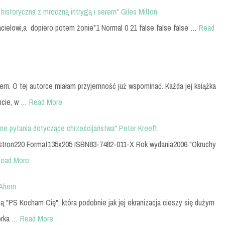
historyczna z mroczną intrygą i serem" Giles Milton
jacielowi,a dopiero potem żonie"1 Normal 0 21 false false false …
Read
ern. O tej autorce miałam przyjemność już wspominać. Każda jej książka
ncie, w …
Read More
dne pytania dotyczące chrześcijaństwa" Peter Kreeft
 stron220 Format135x205 ISBN83-7482-011-X Rok wydania2006 "Okruchy
ead More
 Ahern
ą "PS Kocham Cię", która podobnie jak jej ekranizacja cieszy się dużym
orka …
Read More