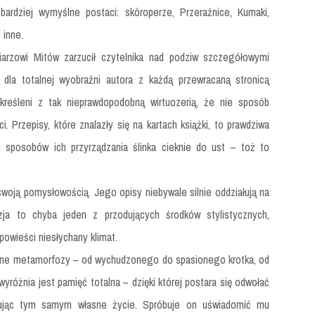
ardziej wymyślne postaci: skóroperze, Przeraźnice, Kumaki,
 inne.
arzowi Mitów zarzucił czytelnika nad podziw szczegółowymi
 dla totalnej wyobraźni autora z każdą przewracaną stronicą
akreśleni z tak nieprawdopodobną wirtuozerią, że nie sposób
. Przepisy, które znalazły się na kartach książki, to prawdziwa
 sposobów ich przyrządzania ślinka cieknie do ust – toż to
swoją pomysłowością. Jego opisy niebywale silnie oddziałują na
zja to chyba jeden z przodujących środków stylistycznych,
owieści niesłychany klimat.
larne metamorfozy – od wychudzonego do spasionego krotka, od
yróżnia jest pamięć totalna – dzięki której postara się odwołać
ratując tym samym własne życie. Spróbuje on uświadomić mu