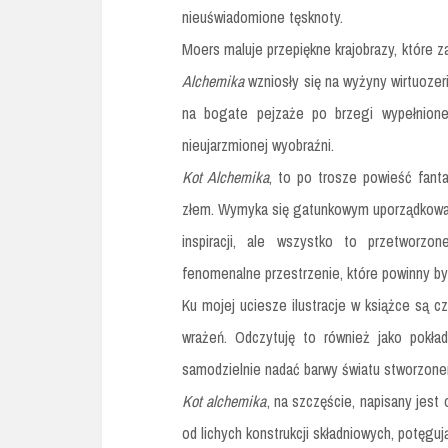
nieuświadomione tęsknoty.
Moers maluje przepiękne krajobrazy, które 
Alchemika
wzniosły się na wyżyny wirtuozeri
na bogate pejzaże po brzegi wypełnione 
nieujarzmionej wyobraźni.
Kot Alchemika
, to po trosze powieść fanta
złem. Wymyka się gatunkowym uporządkowan
inspiracji, ale wszystko to przetworzo
fenomenalne przestrzenie, które powinny by
Ku mojej uciesze ilustracje w książce są c
wrażeń. Odczytuję to również jako pokła
samodzielnie nadać barwy światu stworzonem
Kot alchemika
, na szczęście, napisany jest 
od lichych konstrukcji składniowych, potęgu