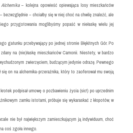
 Alchemika
– kolejna opowieść opiewająca losy mieszkańców
– bezwzględnie – chciałby się w niej choć na chwilę znaleźć, ale
niego przygotowania moglibyśmy popaść w niełaskę wielu jej
jego gatunku przebywający po jednej stronie Błękitnych Gór. Po
ał zdany na (nie)łaskę mieszkańców Camonii. Niestety, w bardzo
ię wychudzonym zwierzęciem, budzącym jedynie odrazę. Pewnego
ł się on na alchemika-przeraźnika, który to zaoferował mu swoją
krotek podpisał umowę o pozbawieniu życia (sic!) po uprzednim
aźnikowym zamku istotami, próbuje się wykaraskać z kłopotów, w
wcale nie był największym zamieszkującym ją indywiduum, choć
na coś zgoła innego.