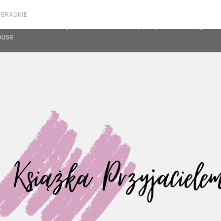
TERACKIE
liver its services and to analyze traffic. Your IP address and us
rmance and security metrics to ensure quality of service, gene
buse.