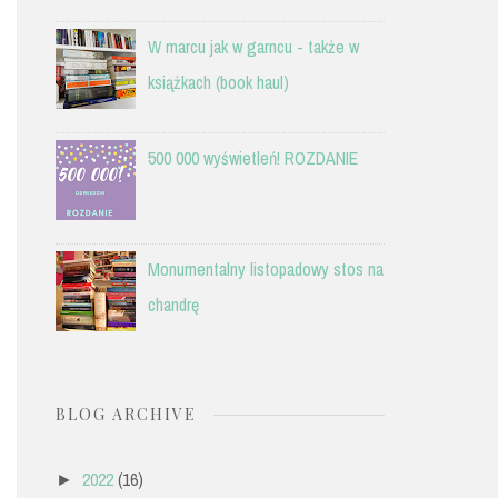
W marcu jak w garncu - także w
książkach (book haul)
500 000 wyświetleń! ROZDANIE
Monumentalny listopadowy stos na
chandrę
BLOG ARCHIVE
2022
(16)
►