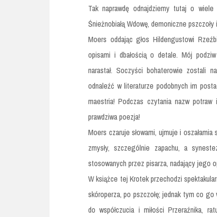
Tak naprawdę odnajdziemy tutaj o wiele b
Śnieżnobiałą Wdowę, demoniczne pszczoły i
Moers oddając głos Hildengustowi Rzeźbi
opisami i dbałością o detale. Mój podziw
narastał. Soczyści bohaterowie zostali n
odnaleźć w literaturze podobnych im postaci
maestria! Podczas czytania nazw potraw i
prawdziwa poezja!
Moers czaruje słowami, ujmuje i oszałamia 
zmysły, szczególnie zapachu, a syneste
stosowanych przez pisarza, nadający jego op
W książce tej Krotek przechodzi spektaku
skóroperza, po pszczołę; jednak tym co go w
do współczucia i miłości Przeraźnika, 