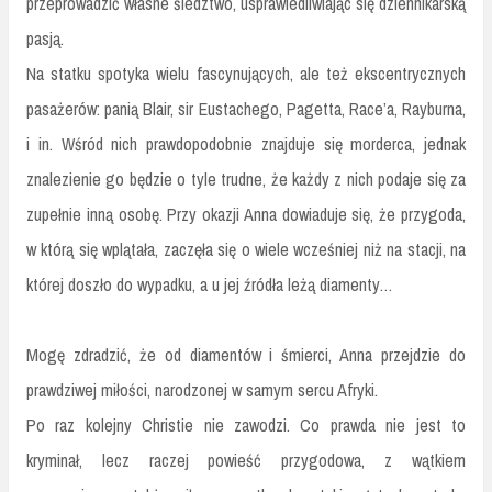
przeprowadzić własne śledztwo, usprawiedliwiając się dziennikarską
pasją.
Na statku spotyka wielu fascynujących, ale też ekscentrycznych
pasażerów: panią Blair, sir Eustachego, Pagetta, Race’a, Rayburna,
i in. Wśród nich prawdopodobnie znajduje się morderca, jednak
znalezienie go będzie o tyle trudne, że każdy z nich podaje się za
zupełnie inną osobę. Przy okazji Anna dowiaduje się, że przygoda,
w którą się wplątała, zaczęła się o wiele wcześniej niż na stacji, na
której doszło do wypadku, a u jej źródła leżą diamenty…
Mogę zdradzić, że od diamentów i śmierci, Anna przejdzie do
prawdziwej miłości, narodzonej w samym sercu Afryki.
Po raz kolejny Christie nie zawodzi. Co prawda nie jest to
kryminał, lecz raczej powieść przygodowa, z wątkiem