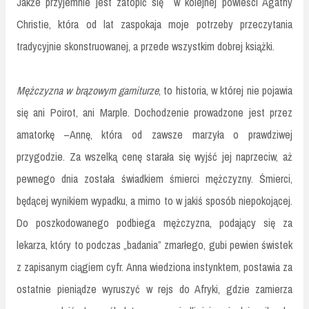
Jakże przyjemnie jest zatopić się
w kolejnej powieści Agathy
Christie, która od lat zaspokaja moje potrzeby przeczytania
tradycyjnie skonstruowanej, a przede wszystkim dobrej książki.
Mężczyzna w brązowym garniturze
, to historia, w której nie pojawia
się ani Poirot, ani Marple. Dochodzenie prowadzone jest przez
amatorkę –Annę, która od zawsze marzyła o prawdziwej
przygodzie. Za wszelką cenę starała się wyjść jej naprzeciw, aż
pewnego dnia została świadkiem śmierci mężczyzny. Śmierci,
będącej wynikiem wypadku, a mimo to w jakiś sposób niepokojącej.
Do poszkodowanego podbiega mężczyzna, podający się za
lekarza, który to podczas „badania” zmarłego, gubi pewien świstek
z zapisanym ciągiem cyfr. Anna wiedziona instynktem, postawia za
ostatnie pieniądze wyruszyć w rejs do Afryki, gdzie zamierza