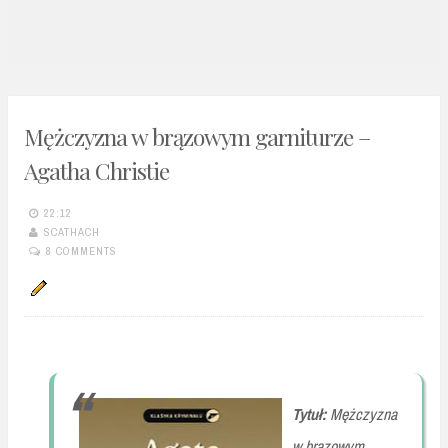
n
t
Mężczyzna w brązowym garniturze –
Agatha Christie
22:12
SCATHACH
8 COMMENTS
Tytuł:
Mężczyzna
w brązowym