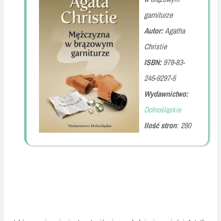
garniturze
Autor:
Agatha
Christie
ISBN:
978-83-
245-9297-5
Wydawnictwo:
Dolnośląskie
Ilość stron
: 280