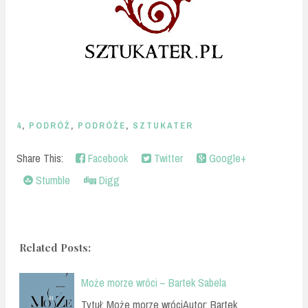
4
,
PODRÓŻ
,
PODRÓŻE
,
SZTUKATER
Share This:
Facebook
Twitter
Google+
Stumble
Digg
Related Posts:
Może morze wróci – Bartek Sabela
Tytuł: Może morze wróciAutor: Bartek