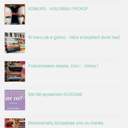
KONKURS - HOŁOWNIA I PROKOP
W marcu jak w garncu - także w książkach (book haul)
Podsumowanie sierpnia, stos i... zmiany:)
500 000 wyświetleń! ROZDANIE
Monumentalny listopadowy stos na chandrę