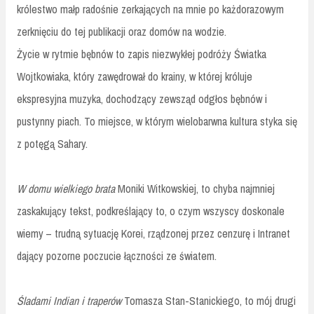
królestwo małp radośnie zerkających na mnie po każdorazowym
zerknięciu do tej publikacji oraz domów na wodzie.
Życie w rytmie bębnów to zapis niezwykłej podróży Światka
Wojtkowiaka, który zawędrował do krainy, w której króluje
ekspresyjna muzyka, dochodzący zewsząd odgłos bębnów i
pustynny piach. To miejsce, w którym wielobarwna kultura styka się
z potęgą Sahary.
W domu wielkiego brata
Moniki Witkowskiej, to chyba najmniej
zaskakujący tekst, podkreślający to, o czym wszyscy doskonale
wiemy – trudną sytuację Korei, rządzonej przez cenzurę i Intranet
dający pozorne poczucie łączności ze światem.
Śladami Indian i traperów
Tomasza Stan-Stanickiego, to mój drugi