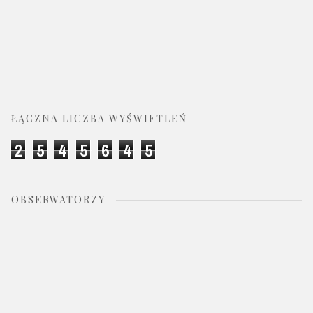
ŁĄCZNA LICZBA WYŚWIETLEŃ
2
5
4
5
6
4
5
OBSERWATORZY