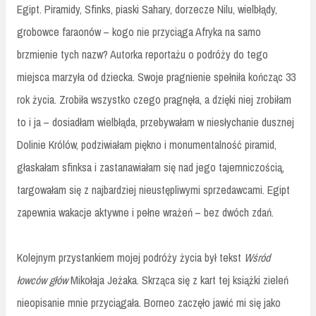
Egipt. Piramidy, Sfinks, piaski Sahary, dorzecze Nilu, wielbłądy,
grobowce faraonów – kogo nie przyciąga Afryka na samo
brzmienie tych nazw? Autorka reportażu o podróży do tego
miejsca marzyła od dziecka. Swoje pragnienie spełniła kończąc 33
rok życia. Zrobiła wszystko czego pragnęła, a dzięki niej zrobiłam
to i ja – dosiadłam wielbłąda, przebywałam w niesłychanie dusznej
Dolinie Królów, podziwiałam piękno i monumentalność piramid,
głaskałam sfinksa i zastanawiałam się nad jego tajemniczością,
targowałam się z najbardziej nieustępliwymi sprzedawcami. Egipt
zapewnia wakacje aktywne i pełne wrażeń – bez dwóch zdań.
Kolejnym przystankiem mojej podróży życia był tekst
Wśród
łowców głów
Mikołaja Jeżaka. Skrząca się z kart tej książki zieleń
nieopisanie mnie przyciągała. Borneo zaczęło jawić mi się jako