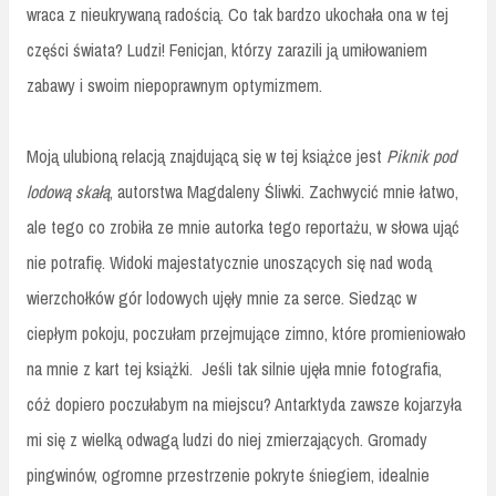
wraca z nieukrywaną radością. Co tak bardzo ukochała ona w tej
części świata? Ludzi! Fenicjan, którzy zarazili ją umiłowaniem
zabawy i swoim niepoprawnym optymizmem.
Moją ulubioną relacją znajdującą się w tej książce jest
Piknik pod
lodową skałą
, autorstwa Magdaleny Śliwki. Zachwycić mnie łatwo,
ale tego co zrobiła ze mnie autorka tego reportażu, w słowa ująć
nie potrafię. Widoki majestatycznie unoszących się nad wodą
wierzchołków gór lodowych ujęły mnie za serce. Siedząc w
ciepłym pokoju, poczułam przejmujące zimno, które promieniowało
na mnie z kart tej książki. Jeśli tak silnie ujęła mnie fotografia,
cóż dopiero poczułabym na miejscu? Antarktyda zawsze kojarzyła
mi się z wielką odwagą ludzi do niej zmierzających. Gromady
pingwinów, ogromne przestrzenie pokryte śniegiem, idealnie