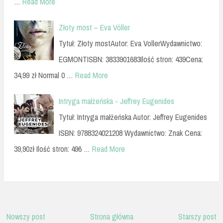
…
Read More
Złoty most – Eva Völler
Tytuł: Złoty mostAutor: Eva VollerWydawnictwo:
EGMONTISBN: 3833901683Ilość stron: 439Cena:
34,99 zł Normal 0 …
Read More
Intryga małżeńska - Jeffrey Eugenides
Tytuł: Intryga małżeńska Autor: Jeffrey Eugenides
ISBN: 9788324021208 Wydawnictwo: Znak Cena:
39,90zł Ilość stron: 496 …
Read More
Nowszy post
Strona główna
Starszy post