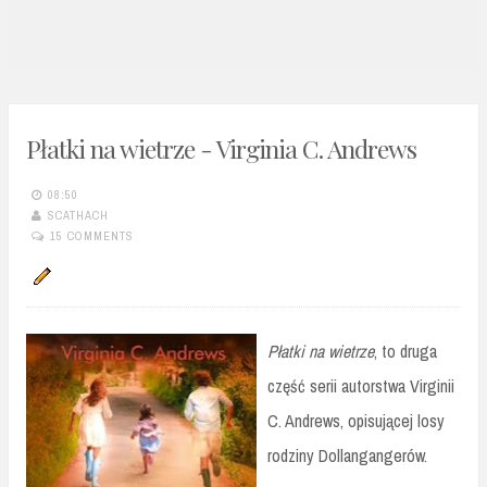
n
t
Płatki na wietrze - Virginia C. Andrews
08:50
SCATHACH
15 COMMENTS
Płatki na wietrze
, to druga
część serii autorstwa Virginii
C. Andrews, opisującej losy
rodziny Dollangangerów.