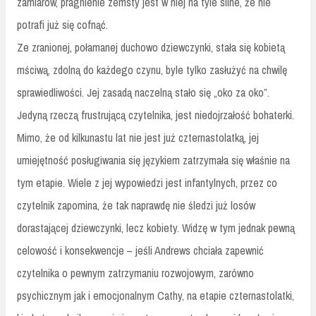
zamiarów, pragnienie zemsty jest w niej na tyle silne, że nie
potrafi już się cofnąć.
Ze zranionej, połamanej duchowo dziewczynki, stała się kobietą
mściwą, zdolną do każdego czynu, byle tylko zasłużyć na chwilę
sprawiedliwości. Jej zasadą naczelną stało się „oko za oko”.
Jedyną rzeczą frustrującą czytelnika, jest niedojrzałość bohaterki.
Mimo, że od kilkunastu lat nie jest już czternastolatką, jej
umiejętność posługiwania się językiem zatrzymała się właśnie na
tym etapie. Wiele z jej wypowiedzi jest infantylnych, przez co
czytelnik zapomina, że tak naprawdę nie śledzi już losów
dorastającej dziewczynki, lecz kobiety. Widzę w tym jednak pewną
celowość i konsekwencje – jeśli Andrews chciała zapewnić
czytelnika o pewnym zatrzymaniu rozwojowym, zarówno
psychicznym jak i emocjonalnym Cathy, na etapie czternastolatki,