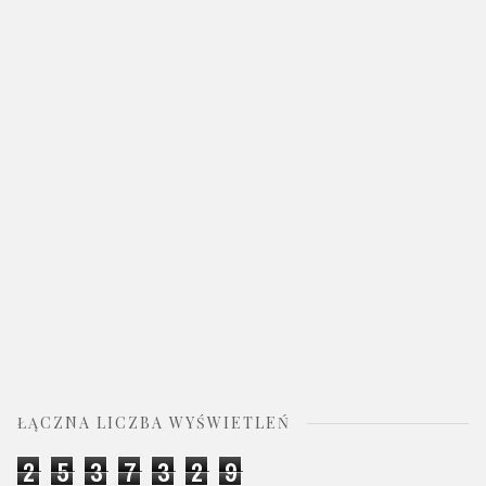
ŁĄCZNA LICZBA WYŚWIETLEŃ
2
5
3
7
3
2
9