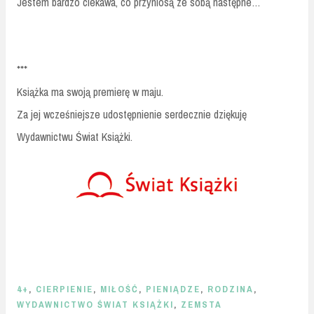
Jestem bardzo ciekawa, co przyniosą ze sobą następne…
***
Książka ma swoją premierę w maju.
Za jej wcześniejsze udostępnienie serdecznie dziękuję
Wydawnictwu Świat Książki.
4+
,
CIERPIENIE
,
MIŁOŚĆ
,
PIENIĄDZE
,
RODZINA
,
WYDAWNICTWO ŚWIAT KSIĄŻKI
,
ZEMSTA