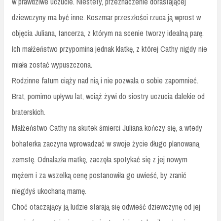
w prawdziwe uczucie. Niestety, przeznaczenie dorastającej
dziewczyny ma być inne. Koszmar przeszłości rzuca ją wprost w
objęcia Juliana, tancerza, z którym na scenie tworzy idealną parę.
Ich małżeństwo przypomina jednak klatkę, z której Cathy nigdy nie
miała zostać wypuszczona.
Rodzinne fatum ciąży nad nią i nie pozwala o sobie zapomnieć.
Brat, pomimo upływu lat, wciąż żywi do siostry uczucia dalekie od
braterskich.
Małżeństwo Cathy na skutek śmierci Juliana kończy się, a wtedy
bohaterka zaczyna wprowadzać w swoje życie długo planowaną
zemstę. Odnalazła matkę, zaczęła spotykać się z jej nowym
mężem i za wszelką cenę postanowiła go uwieść, by zranić
niegdyś ukochaną mamę.
Choć otaczający ją ludzie starają się odwieść dziewczynę od jej