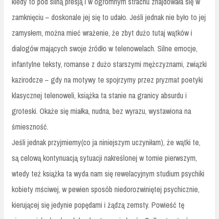
kiedy to pod silną presją i w ogromnym strachu znajdowała się w
zamknięciu – doskonale jej się to udało. Jeśli jednak nie było to jej
zamysłem, można mieć wrażenie, że zbyt dużo tutaj wątków i
dialogów mających swoje źródło w telenowelach. Silne emocje,
infantylne teksty, romanse z dużo starszymi mężczyznami, związki
kazirodcze – gdy na motywy te spojrzymy przez pryzmat poetyki
klasycznej telenoweli, książka ta stanie na granicy absurdu i
groteski. Okaże się miałka, nudna, bez wyrazu, wystawiona na
śmieszność.
Jeśli jednak przyjmiemy(co ja niniejszym uczyniłam), że wątki te,
są celową kontynuacją sytuacji nakreślonej w tomie pierwszym,
wtedy też książka ta wyda nam się rewelacyjnym studium psychiki
kobiety mściwej, w pewien sposób niedorozwiniętej psychicznie,
kierującej się jedynie popędami i żądzą zemsty. Powieść tę