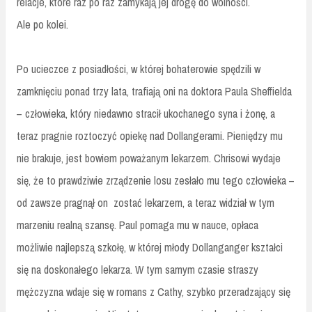
relacje, które raz po raz zamykają jej drogę do wolności.
Ale po kolei.
Po ucieczce z posiadłości, w której bohaterowie spędzili w
zamknięciu ponad trzy lata, trafiają oni na doktora Paula Sheffielda
– człowieka, który niedawno stracił ukochanego syna i żonę, a
teraz pragnie roztoczyć opiekę nad Dollangerami. Pieniędzy mu
nie brakuje, jest bowiem poważanym lekarzem. Chrisowi wydaje
się, że to prawdziwie zrządzenie losu zesłało mu tego człowieka –
od zawsze pragnął on zostać lekarzem, a teraz widział w tym
marzeniu realną szansę. Paul pomaga mu w nauce, opłaca
możliwie najlepszą szkołę, w której młody Dollanganger kształci
się na doskonałego lekarza. W tym samym czasie straszy
mężczyzna wdaje się w romans z Cathy, szybko przeradzający się