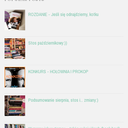
ROZDANIE - Jeśli się odnajdziemy, kotku
Stos październikowy:))
KONKURS - HOŁOWNIA I PROKOP
Podsumowanie sierpnia, stos i... zmiany:)