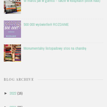
W marcu jak w garncu - także w książkach (book haul)
500 000 wyświetleń! ROZDANIE
Monumentalny listopadowy stos na chandrę
BLOG ARCHIVE
2022
(16)
►