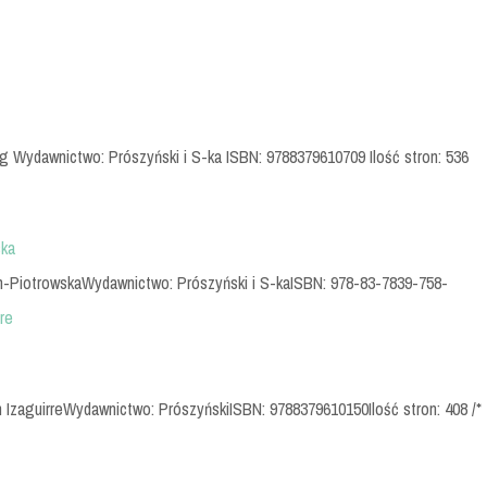
ng Wydawnictwo: Prószyński i S-ka ISBN: 9788379610709 Ilość stron: 536
ska
rwin-PiotrowskaWydawnictwo: Prószyński i S-kaISBN: 978-83-7839-758-
re
n IzaguirreWydawnictwo: PrószyńskiISBN: 9788379610150Ilość stron: 408 /*