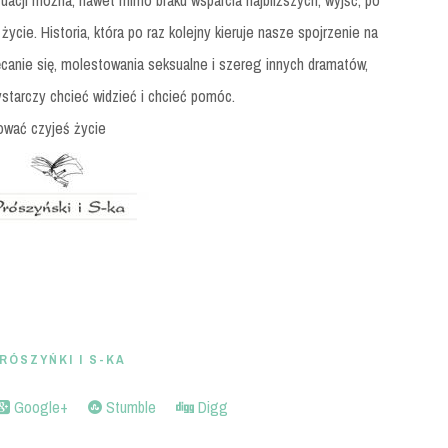
ytuacji można, nawet mimo braku wsparcia najbliższych, wyjść, po
cie. Historia, która po raz kolejny kieruje nasze spojrzenie na
canie się, molestowania seksualne i szereg innych dramatów,
starczy chcieć widzieć i chcieć pomóc.
ować czyjeś życie
ÓSZYŃKI I S-KA
Google+
Stumble
Digg