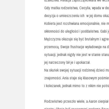
uzależniła. Relacja zapoczątkowana we wczes
Gdy matka rodzeństwa, Cecylia, wpada w dep
decyzja o umieszczeniu ich w jej domu okaz
Kobieta jest rozchwiana emocjonalnie, nie m
skłonności do uległości i poddaństwa. Gabi 
Mężczyzna okazuje się być brutalnym i agre
przemocą. Swoje frustracje wyładowuje na dzi
sytuacji, jednak nigdy nie jest w stanie sta
jej narzeczony bił je i upokarzał.
Na skutek swojej sytuacji rodzinnej dzieci 
znajomości. Ania staje się klasowym pośmie
i koleżanek, jednak mimo to z nikim nie potra
Rodzeństwo przeszło wiele, a Aaron cierpiał