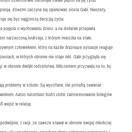
nym dzieciństwie odcisnęła trwałe piętno na jej życiu.
resję, dziećmi zaczyna się opiekować ciocia Gabi. Niestety,
uje się być najgorszą decyzją życia.
a pojęcia o wychowaniu dzieci, a na dodatek przejawia
jest narzeczoną Andrzeja, z którym mieszka na stałe.
sywnym człowiekiem, który na każde drażniące sytuacje reaguje
eciach, w których obronie nie staje nikt. Gabi przygląda się
nąć w obronie dwójki rodzeństwa. Milczeniem przyzwala na to, by
mają problemy w szkole. Są wycofane, nie potrafią zawierać
wiskiem, Aaron natomiast budzi ciche zainteresowanie kolegów
fi wejść w relację.
 podwójnie, z racji, ze zawsze stawał w obronie swojej młodszej