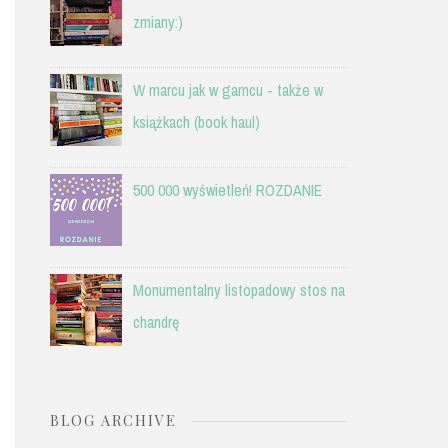
zmiany:)
W marcu jak w garncu - także w
książkach (book haul)
500 000 wyświetleń! ROZDANIE
Monumentalny listopadowy stos na
chandrę
BLOG ARCHIVE