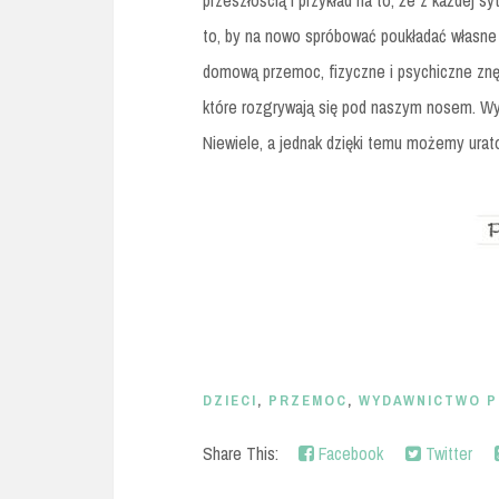
przeszłością i przykład na to, że z każdej s
to, by na nowo spróbować poukładać własne ży
domową przemoc, fizyczne i psychiczne znę
które rozgrywają się pod naszym nosem. Wy
Niewiele, a jednak dzięki temu możemy urat
DZIECI
,
PRZEMOC
,
WYDAWNICTWO PR
Share This:
Facebook
Twitter