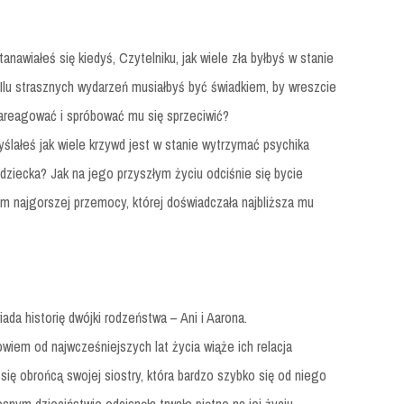
anawiałeś się kiedyś, Czytelniku, jak wiele zła byłbyś w stanie
Ilu strasznych wydarzeń musiałbyś być świadkiem, by wreszcie
zareagować i spróbować mu się sprzeciwić?
ślałeś jak wiele krzywd jest w stanie wytrzymać psychika
ziecka? Jak na jego przyszłym życiu odciśnie się bycie
m najgorszej przemocy, której doświadczała najbliższa mu
ada historię dwójki rodzeństwa – Ani i Aarona.
owiem od najwcześniejszych lat życia wiąże ich relacja
 się obrońcą swojej siostry, która bardzo szybko się od niego