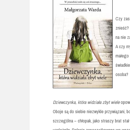
Czy zast
znieść? 
na nie 
A czy my
małego d
świadkie
osoba?
Dziewczynka, która widziała zbyt wiele
opowi
Oboje są do siebie niezwykle przywiązani, b
szczególna – chłopak, jako straszy brat stał