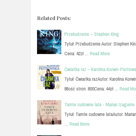
Related Posts:
Przebudzenie – Stephen King
Tytuł: Przebudzenie Autor: Stephen Ki
Cena: 42zł …
Read More
Ćwiartka raz – Karolina Korwin-Piotrow
Tytuł: Ćwiartka razAutor: Karolina Ko
8Ilość stron: 800Cena: 44zł …
Read Mo
Tamte cudowne lata - Marian Izaguirre
Tytuł: Tamte cudowne lataAutor: Maria
…
Read More