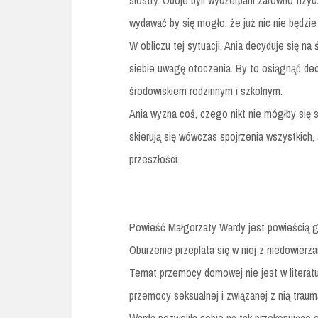
siostry. Oboje byli wyczerpani zarówno fizyc
wydawać by się mogło, że już nic nie będzi
W obliczu tej sytuacji, Ania decyduje się na
siebie uwagę otoczenia. By to osiągnąć dec
środowiskiem rodzinnym i szkolnym.
Ania wyzna coś, czego nikt nie mógłby się 
skierują się wówczas spojrzenia wszystkich,
przeszłości.
Powieść Małgorzaty Wardy jest powieścią g
Oburzenie przeplata się w niej z niedowierz
Temat przemocy domowej nie jest w literat
przemocy seksualnej i związanej z nią traumą