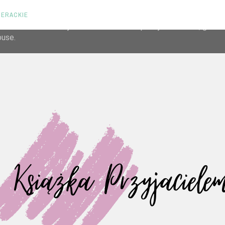
TERACKIE
liver its services and to analyze traffic. Your IP address and us
rmance and security metrics to ensure quality of service, gene
buse.