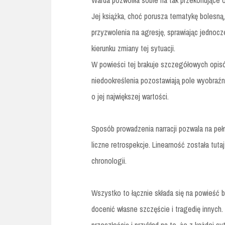
Warda pozwoliła sobie na tak przekonujące op
Jej książka, choć porusza tematykę bolesną
przyzwolenia na agresję, sprawiając jednoc
kierunku zmiany tej sytuacji.
W powieści tej brakuje szczegółowych opisó
niedookreślenia pozostawiają pole wyobraźni
o jej największej wartości.
Sposób prowadzenia narracji pozwala na pe
liczne retrospekcje. Linearność została tuta
chronologii.
Wszystko to łącznie składa się na powieść b
docenić własne szczęście i tragedię innych.