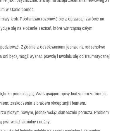
znie, jak i psychicznie, stanęli na skraju załamania nerwowego i
e im w stanie pomóc.
 śmiały krok. Postanawia rozprawić się z oprawcą i zwrócić na
yduje się na złożenie zeznań, które wstrząsną całym
spodziewać. Zgodnie z oczekiwaniami jednak, na rodzeństwo
 a oni będą mogli wyznać prawdę i uwolnić się od traumatycznej
łęboko poruszającą. Wstrząsające opisy budzą morze emocji.
aniem; zaskoczenie z brakiem akceptacji i buntem.
urze niczym nowym, jednak wciąż skutecznie porusza. Problem
 jest wciąż aktualny i nośny.