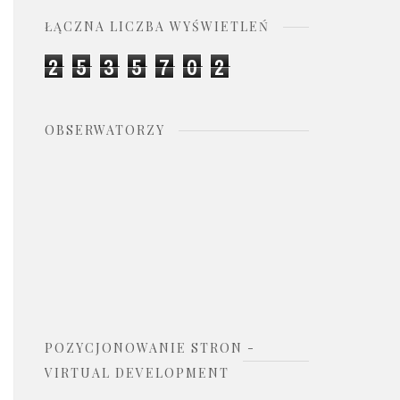
ŁĄCZNA LICZBA WYŚWIETLEŃ
2
5
3
5
7
0
2
OBSERWATORZY
POZYCJONOWANIE STRON -
VIRTUAL DEVELOPMENT