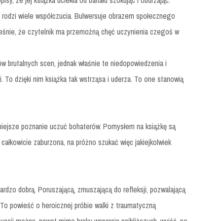
isy, że jej książka uciekła od banału szokując i oburzając.
, rodzi wiele współczucia. Bulwersuje obrazem społecznego
ześnie, że czytelnik ma przemożną chęć uczynienia czegoś w
w brutalnych scen, jednak właśnie te niedopowiedzenia i
. To dzięki nim książka tak wstrząsa i uderza. To one stanowią
łniejsze poznanie uczuć bohaterów. Pomysłem na książkę są
j całkowicie zaburzona, na próżno szukać więc jakiejkolwiek
ardzo dobrą. Poruszającą, zmuszającą do refleksji, pozwalającą
 To powieść o heroicznej próbie walki z traumatyczną