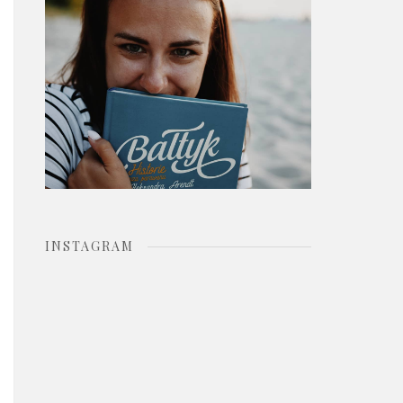
o
r
:
INSTAGRAM