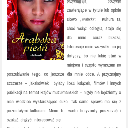
przyciągają pozycje
zawierające w tytule lub opisie
słowo „
arabski”
.
Kultura ta,
choć wciąż odległa, staje się
dla mnie coraz bliższą.
Interesuje mnie wszystko co jej
dotyczy, bo nie lubię stać w
miejscu i często wyruszam na
poszukiwanie tego, co jeszcze dla mnie obce. A przyznajmy
szczerze – jakakolwiek
byłaby ilość książek, filmów i innych
publikacji na temat krajów muzułmańskich – nigdy nie będziemy o
nich wiedzieć wystarczająco dużo. Tak samo sprawa ma się z
pozostałymi kulturami. Mimo to, warto horyzonty poszerzać i
szukać, drążyć, interesować się.