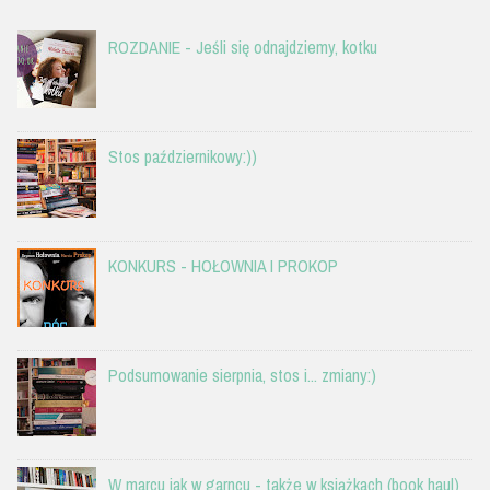
ROZDANIE - Jeśli się odnajdziemy, kotku
Stos październikowy:))
KONKURS - HOŁOWNIA I PROKOP
Podsumowanie sierpnia, stos i... zmiany:)
W marcu jak w garncu - także w książkach (book haul)