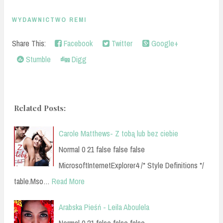
WYDAWNICTWO REMI
Share This:
Facebook
Twitter
Google+
Stumble
Digg
Related Posts:
Carole Matthews- Z tobą lub bez ciebie
Normal 0 21 false false false
MicrosoftInternetExplorer4 /* Style Definitions */
table.Mso…
Read More
Arabska Pieśń - Leila Aboulela
Normal 0 21 false false false