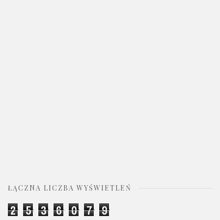
ŁĄCZNA LICZBA WYŚWIETLEŃ
2
5
3
6
0
7
9