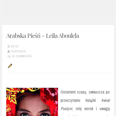
n
t
Arabska Pieśń - Leila Aboulela
09:02
SCATHACH
10 COMMENTS
Ostatnimi czasy, zwłaszcza po
przeczytaniu książki
Kwiat
Pustyni
, mój wzrok i uwagę