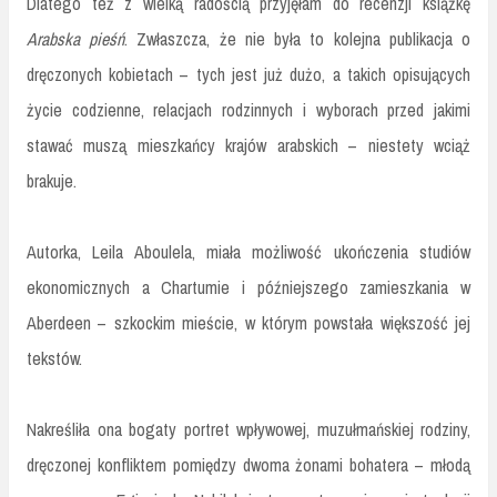
Dlatego też z wielką radością przyjęłam do recenzji książkę
Arabska pieśń
. Zwłaszcza, że nie była to kolejna publikacja o
dręczonych kobietach – tych jest już dużo, a takich opisujących
życie codzienne, relacjach rodzinnych i wyborach przed jakimi
stawać muszą mieszkańcy krajów arabskich – niestety wciąż
brakuje.
Autorka, Leila Aboulela, miała możliwość ukończenia studiów
ekonomicznych a Chartumie i późniejszego zamieszkania w
Aberdeen – szkockim mieście, w którym powstała większość jej
tekstów.
Nakreśliła ona bogaty portret wpływowej, muzułmańskiej rodziny,
dręczonej konfliktem pomiędzy dwoma żonami bohatera – młodą