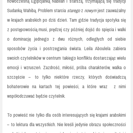
nowoczesną Egipcjanką Nabilah i starszą, trzymającą się tradycji
Sudanką Wahibą. Problem starcia
starego
z
nowym
jest zauważalny
w krajach arabskich po dziś dzień. Tam gdzie tradycja spotyka się
z postępowością musi, prędzej czy później dojść do spięcia i walki
o dominację jednego z dwu różnych, odległych od siebie
sposobów życia i postrzegania świata. Leila Aboulela zabiera
swoich czytelników w centrum takiego konfliktu dostarczając wielu
emocji i wzruszeń. Zazdrość, miłość, próba charakterów, walka o
szczęście – to tylko niektóre rzeczy, których doświadczą
bohaterowie na kartach tej powieści, a które wraz
z nimi
współodczuwać będzie czytelnik.
To powieść nie tylko dla osób interesujących się krajami arabskimi
– to lektura dla wszystkich. Nie kreśli jedynie obrazu społeczności